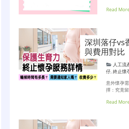
Read Mor
深圳落仔v
與費用對比
人工流
仔
,
終止懷
意外懷孕
擇：究竟留
Read Mor