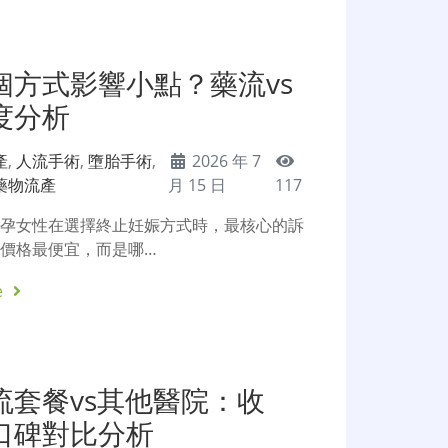
個方式影響小點？藥流vs
度分析
產
,
人流手術
,
墮胎手術
,
2026 年 7
藥物流產
月 15 日
117
懷孕女性在選擇終止妊娠方式時，最核心的訴
價格最便宜，而是哪…
e
流套餐vs其他醫院：收
口碑對比分析