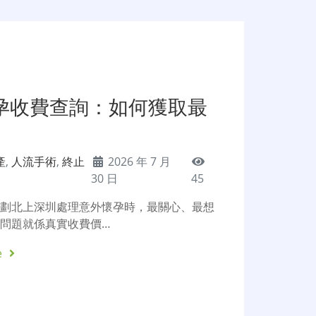
孕收費查詢：如何獲取最
產
,
人流手術
,
終止
2026 年 7 月
30 日
45
計劃北上深圳處理意外懷孕時，最關心、最想
問題就係真實收費價…
e