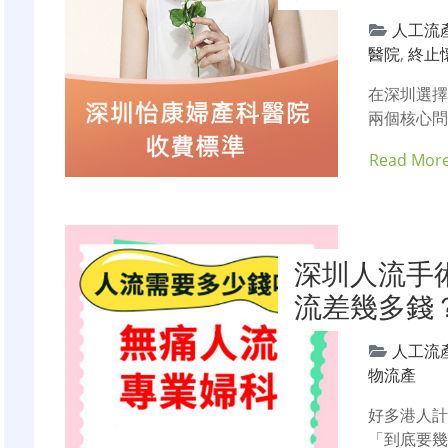
人工流
醫院
,
終止
在深圳選
兩個核心問
Read Mor
深圳人流手
流差幾多錢
人工流
物流產
好多港人
「到底要幾