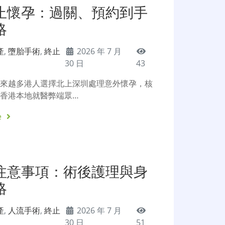
止懷孕：過關、預約到手
略
產
,
墮胎手術
,
終止
2026 年 7 月
30 日
43
越來越多港人選擇北上深圳處理意外懷孕，核
香港本地就醫弊端眾…
e
注意事項：術後護理與身
略
產
,
人流手術
,
終止
2026 年 7 月
30 日
51