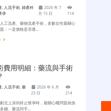
產
,
人流手術
,
婦產科
2026 年 7
懷孕
月 15 日
114
擇人工流產、藥物流產手術，多數女性最關心
題：一是價格是否透…
e
術費用明細：藥流與手術
？
產
,
人流手術
,
藥
2026 年 6 月
23 日
214
計劃北上深圳終止懷孕時，最關心嘅問題就係
多錢、藥流同手…