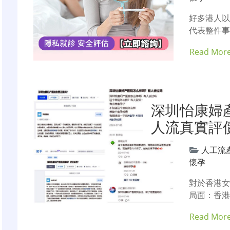
好多港人
代表整件事
Read Mor
深圳怡康婦
人流真實評
人工流
懷孕
對於香港
局面：香港
Read Mor