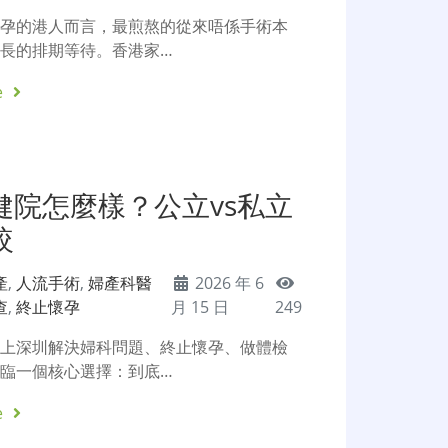
懷孕的港人而言，最煎熬的從來唔係手術本
長的排期等待。香港家…
e
健院怎麼樣？公立vs私立
較
產
,
人流手術
,
婦產科醫
2026 年 6
查
,
終止懷孕
月 15 日
249
北上深圳解決婦科問題、終止懷孕、做體檢
臨一個核心選擇：到底…
e