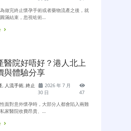
以為做完終止懷孕手術或者藥物流產之後，就
圓滿結束，忽視咗術…
e
產醫院好唔好？港人北上
價與體驗分享
產
,
人流手術
,
終止
2026 年 7 月
30 日
47
女性面對意外懷孕時，大部分人都會陷入兩難
私家醫院收費昂貴、…
e