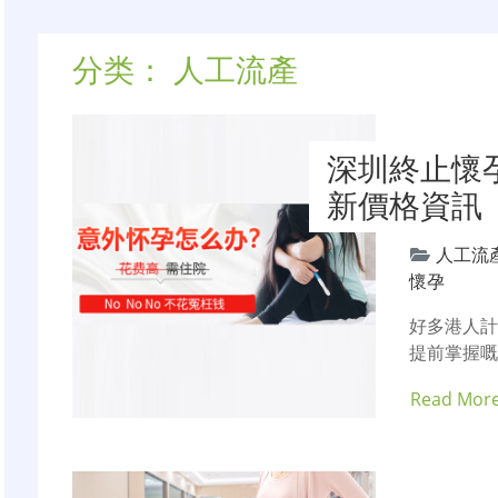
分类：
人工流產
深圳終止懷
新價格資訊
人工流
懷孕
好多港人
提前掌握嘅
Read Mor