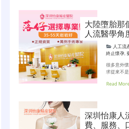
大陸墮胎那
人流醫學角
人工流
終止懷孕
,
很多意外
求從來不是
Read Mor
深圳怡康人
費、服務、