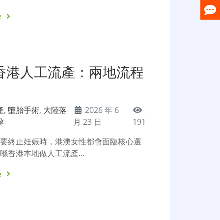
e
s香港人工流產：兩地流程
產
,
墮胎手術
,
大陸落
2026 年 6
孕
月 23 日
191
需要終止妊娠時，港澳女性都會面臨核心選
喺香港本地做人工流產…
e