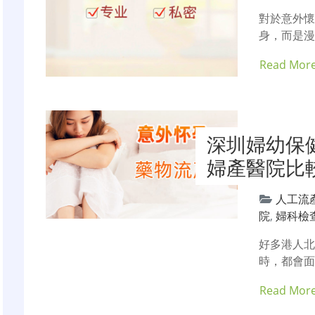
對於意外
身，而是漫
Read Mor
深圳婦幼保
婦產醫院比
人工流
院
,
婦科檢
好多港人
時，都會面
Read Mor