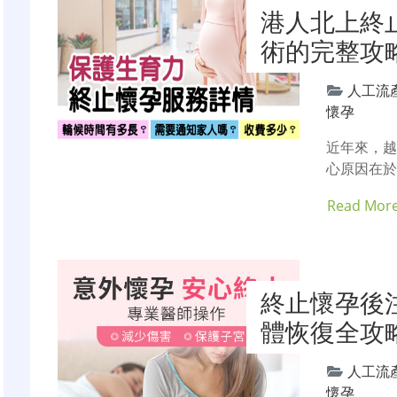
港人北上終
術的完整攻
人工流
懷孕
近年來，
心原因在於
Read Mor
終止懷孕後
體恢復全攻
人工流
懷孕