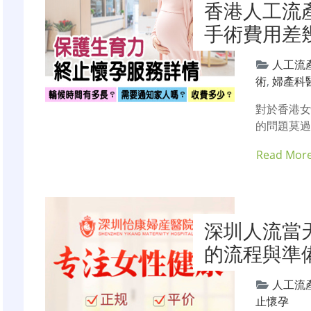
香港人工流
手術費用差
人工流
術
,
婦產科
對於香港
的問題莫過
Read Mor
深圳人流當
的流程與準
人工流
止懷孕