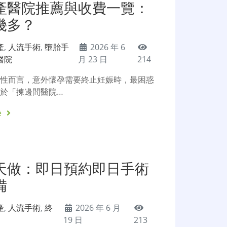
產醫院推薦與收費一覽：
幾多？
產
,
人流手術
,
墮胎手
2026 年 6
醫院
月 23 日
214
女性而言，意外懷孕需要終止妊娠時，最困惑
於「揀邊間醫院…
e
天做：即日預約即日手術
備
產
,
人流手術
,
終
2026 年 6 月
19 日
213