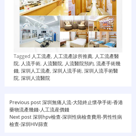
Tagged
人工流產
,
人工流產診所推薦
,
人工流產醫
院
,
人流手術
,
人流醫院
,
人流醫院預約
,
流產手術幾
錢
,
深圳人工流產
,
深圳人流手術
,
深圳人流手術醫
院
,
深圳人流醫院
文
Previous post
深圳無痛人流-大陸終止懷孕手術-香港
藥物流產幾錢-人工流産價錢
章
Next post
深圳hpv檢查-深圳性病檢查費用-男性性病
导
檢查-深圳HIV篩查