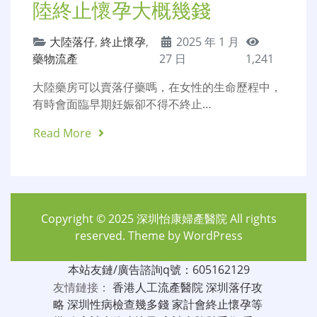
陸終止懷孕大概幾錢
大陸落仔
,
終止懷孕
,
2025 年 1 月
藥物流產
27 日
1,241
大陸藥房可以賣落仔藥嗎，在女性的生命歷程中，
有時會面臨早期妊娠卻不得不終止…
Read More
Copyright © 2025
深圳怡康婦產醫院
All rights
reserved. Theme by
WordPress
本站友鏈/廣告諮詢q號：605162129
友情鏈接：
香港人工流產醫院
深圳落仔攻
略
深圳性病檢查幾多錢
家計會終止懷孕等