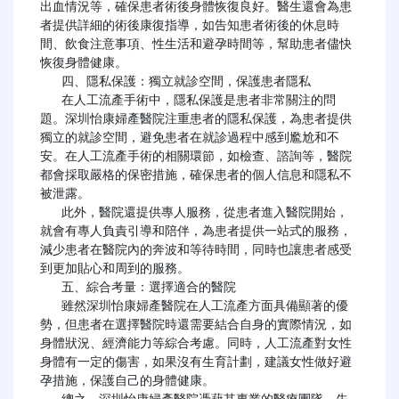
出血情況等，確保患者術後身體恢復良好。醫生還會為患
者提供詳細的術後康復指導，如告知患者術後的休息時
間、飲食注意事項、性生活和避孕時間等，幫助患者儘快
恢復身體健康。

   四、隱私保護：獨立就診空間，保護患者隱私

   在人工流產手術中，隱私保護是患者非常關注的問
題。深圳怡康婦產醫院注重患者的隱私保護，為患者提供
獨立的就診空間，避免患者在就診過程中感到尷尬和不
安。在人工流產手術的相關環節，如檢查、諮詢等，醫院
都會採取嚴格的保密措施，確保患者的個人信息和隱私不
被泄露。

   此外，醫院還提供專人服務，從患者進入醫院開始，
就會有專人負責引導和陪伴，為患者提供一站式的服務，
減少患者在醫院內的奔波和等待時間，同時也讓患者感受
到更加貼心和周到的服務。

   五、綜合考量：選擇適合的醫院

   雖然深圳怡康婦產醫院在人工流產方面具備顯著的優
勢，但患者在選擇醫院時還需要結合自身的實際情況，如
身體狀況、經濟能力等綜合考慮。同時，人工流產對女性
身體有一定的傷害，如果沒有生育計劃，建議女性做好避
孕措施，保護自己的身體健康。
