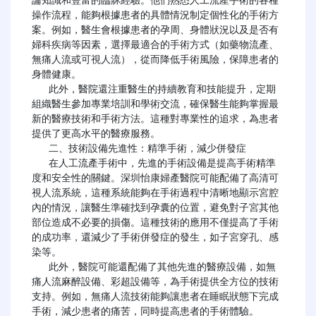
論知識和豐富的臨牀經驗。他們熟悉人工流產手術的各種
操作流程，能夠根據患者的具體情況制定個性化的手術方
案。例如，醫生會根據患者的孕周、身體狀況以及是否有
婦科疾病等因素，選擇最適合的手術方式（如藥物流產、
無痛人流或可視人流），從而降低手術風險，保障患者的
身體健康。

   此外，醫院還注重醫生的持續教育和技能提升，定期
組織醫生參加專業培訓和學術交流，確保醫生能夠掌握最
新的醫療技術和手術方法。這種對專業性的追求，為患者
提供了更高水平的醫療服務。

   二、技術設備先進性：精準手術，減少併發症

   在人工流產手術中，先進的手術設備是提高手術精準
度和安全性的關鍵。深圳怡康婦產醫院可能配備了高清可
視人流系統，這種系統能夠在手術過程中清晰地顯示宮腔
內的情況，讓醫生準確找到孕囊的位置，避免對子宮其他
部位造成不必要的損傷。這種技術的應用不僅提高了手術
的成功率，還減少了手術併發症的發生，如子宮穿孔、感
染等。

   此外，醫院可能還配備了其他先進的醫療設備，如無
痛人流麻醉設備、彩超設備等，為手術提供全方位的技術
支持。例如，無痛人流技術能夠讓患者在睡眠狀態下完成
手術，減少患者的痛苦，同時提高患者的手術體驗。
