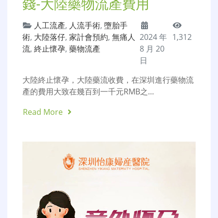
錢-大陸藥物流產費用
人工流產
,
人流手術
,
墮胎手
術
,
大陸落仔
,
家計會預約
,
無痛人
2024 年
1,312
流
,
終止懷孕
,
藥物流產
8 月 20
日
大陸終止懷孕，大陸藥流收費，在深圳進行藥物流
產的費用大致在幾百到一千元RMB之…
Read More