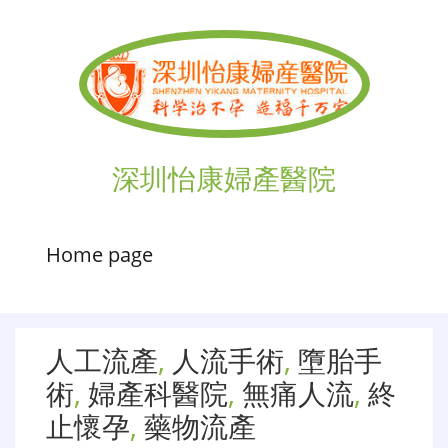
深圳怡康婦產醫院
Home page
人工流產
,
人流手術
,
墮胎手
術
,
婦產科醫院
,
無痛人流
,
終
止懷孕
,
藥物流產