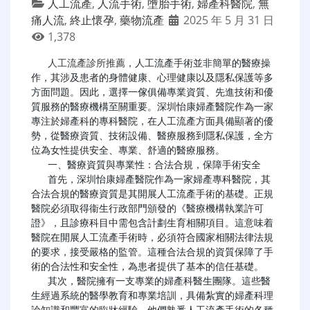
人工流產
,
人流手術
,
墮胎手術
,
婦產科醫院
,
無
痛人流
,
終止懷孕
,
藥物流產
2025 年 5 月 31 日
1,378
人工流產診所推薦
，人工流產手術並非簡單的醫療操
作，其涉及患者的身體健康、心理健康以及隱私保護等多
方面問題。因此，選擇一傢俱備專業資質、先進技術和優
質服務的醫療機構至關重要。深圳怡康婦產醫院作為一家
專注於婦產科的專科醫院，在人工流產方面具備顯著的優
勢，從醫療資質、技術設備、醫療服務到隱私保護，全方
位為女性提供安全、專業、舒適的醫療服務。

   一、醫療資質與專業性：合法合規，保障手術安全

   首先，深圳怡康婦產醫院作為一家婦產專科醫院，其
合法合規的醫療資質是其開展人工流產手術的基礎。正規
醫院必須取得衞生行政部門頒發的《醫療機構執業許可
證》，且診療科目中需包含計劃生育相關項目。這意味着
醫院在開展人工流產手術時，必須符合國家相關法律法規
的要求，接受嚴格的監管。這種合法合規的資質保障了手
術的合法性和安全性，為患者提供了基本的信任基礎。

   其次，醫院擁有一支專業的婦產科醫生團隊。這些醫
生經過系統的醫學教育和專業培訓，具備紮實的婦產科理