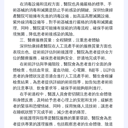
   在消毒設備和流程方面，醫院也具備嚴格的標準。手
術器械的消毒和滅菌是防止手術感染的關鍵。深圳怡康婦
產醫院可能擁有先進的消毒設備，如高温高壓滅菌設備、
紫外線消毒設備等，對手術器械進行嚴格的消毒和滅菌處
理。同時，醫院還可能擁有規範的消毒流程，確保手術環
境無菌，降低患者術後感染的風險。

   三、醫療服務質量：全程關懷，注重患者體驗

   深圳怡康婦產醫院在人工流產手術的服務質量方面也
表現出色。從術前評估到術後護理，醫院為患者提供全方
位的醫療服務，確保患者能夠安全、舒適地完成手術。

   在術前評估與準備階段，醫院會為患者進行全面的身
體檢查，包括血常規、凝血功能、心電圖、B超等，以評估
患者的身體狀況是否適合進行人工流產手術。醫生會根據
檢查結果，為患者提供詳細的術前指導，如告知患者術前
的注意事項、飲食要求等，確保手術能夠順利進行。

   在手術過程中，醫護人員會密切關注患者的生命體徵
和身體反應，及時給予患者心理上的安慰和支持，緩解患
者的緊張和恐懼情緒。同時，採用無痛人流技術，讓患者
在睡眠狀態下完成手術，減少患者的痛苦。

   術後護理與指導是醫院服務的重要環節。醫院會為患
者提供專業的護理服務，包括觀察患者的生命體徵、陰道