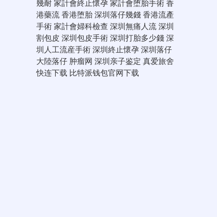
幾耐
家計會終止懷孕
家計會堕胎手術
香
港藥流
香港堕胎
深圳落仔幾錢
香港流產
手術
家計會婦科檢查
深圳無痛人流
深圳
割包皮
深圳包皮手術
深圳打胎多少錢
深
圳人工流産手術
深圳終止懷孕
深圳落仔
大陸落仔
肿瘤网
深圳亲子鉴定
真爱旅舍
快连下载
比特派钱包官网下载