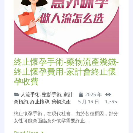
終止懷孕手術-藥物流產幾錢-
終止懷孕費用-家計會終止懷
孕收費
人流手術
,
墮胎手術
,
家計
2025 年
會預約
,
終止懷孕
,
藥物流產
5 月 19 日
1,395
終止懷孕手術，在現代社會，由於各種原因，部分
女性可能會面臨意外懷孕需要終止…
Read More