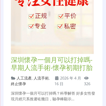
深圳懷孕一個月可以打掉嗎-
早期人流手術-懷孕初期打胎
人工流產
,
人流手術
,
2026 年 4 月
終止懷孕
16 日
326
深圳懷孕一個月可以打掉嗎？科學解答 好多女性發
現月經只系推遲咗幾日，驗孕棒顯示…