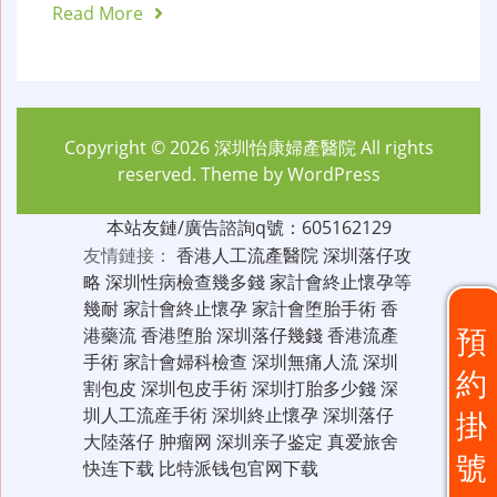
Read More
Copyright © 2026
深圳怡康婦產醫院
All rights
reserved. Theme by
WordPress
本站友鏈/廣告諮詢q號：605162129
友情鏈接：
香港人工流產醫院
深圳落仔攻
略
深圳性病檢查幾多錢
家計會終止懷孕等
幾耐
家計會終止懷孕
家計會堕胎手術
香
預
港藥流
香港堕胎
深圳落仔幾錢
香港流產
手術
家計會婦科檢查
深圳無痛人流
深圳
約
割包皮
深圳包皮手術
深圳打胎多少錢
深
圳人工流産手術
深圳終止懷孕
深圳落仔
掛
大陸落仔
肿瘤网
深圳亲子鉴定
真爱旅舍
號
快连下载
比特派钱包官网下载