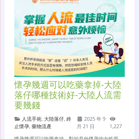
懷孕幾週可以吃藥拿掉-大陸
落仔哪種技術好-大陸人流需
要幾錢
人流手術
,
大陸落仔
,
終
2025 年 9
止懷孕
,
藥物流產
月 21 日
1,227
懷孕幾週可以吃藥拿掉，對於意外懷孕的女性而