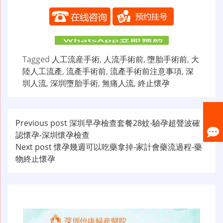
Tagged
人工流産手術
,
人流手術前
,
墮胎手術前
,
大
陸人工流產
,
流產手術前
,
流產手術前注意事項
,
深
圳人流
,
深圳墮胎手術
,
無痛人流
,
終止懷孕
文
Previous post
深圳早孕檢查套餐28蚊-驗孕超聲波確
認懷孕-深圳懷孕檢查
章
Next post
懷孕幾週可以吃藥拿掉-家計會藥流過程-藥
导
物終止懷孕
航