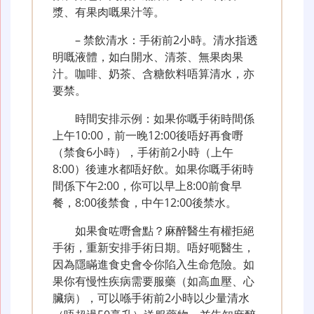
漿、有果肉嘅果汁等。
– 禁飲清水：手術前2小時。清水指透
明嘅液體，如白開水、清茶、無果肉果
汁。咖啡、奶茶、含糖飲料唔算清水，亦
要禁。
時間安排示例：如果你嘅手術時間係
上午10:00，前一晚12:00後唔好再食嘢
（禁食6小時），手術前2小時（上午
8:00）後連水都唔好飲。如果你嘅手術時
間係下午2:00，你可以早上8:00前食早
餐，8:00後禁食，中午12:00後禁水。
如果食咗嘢會點？麻醉醫生有權拒絕
手術，重新安排手術日期。唔好呃醫生，
因為隱瞞進食史會令你陷入生命危險。如
果你有慢性疾病需要服藥（如高血壓、心
臟病），可以喺手術前2小時以少量清水