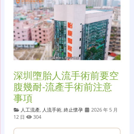
深圳墮胎人流手術前要空
腹幾耐-流產手術前注意
事項
人工流產
,
人流手術
,
終止懷孕
2026 年 5 月
12 日
304