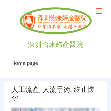
深圳怡康婦產醫院
Home page
人工流產
,
人流手術
,
終止懷
孕