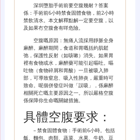
深圳墮胎手術前要空腹幾耐？答案
係：手術前6小時禁食固體食物，前2小時
禁飲清水。本文解釋點解一定要空腹，以
及如果冇空腹會有咩危險。
空腹嘅原因：無痛人流採用靜脈全身
麻醉。麻醉期間，食道和胃嘅括約肌鬆
弛，保護性反射（如咳嗽）消失。如果胃
裡有食物或水，麻醉藥可能引起嘔吐。嘔
吐物（食物碎屑和胃酸）一旦被吸入肺
部，可導致窒息、吸入性肺炎，嚴重時可
致命。呢個併發症叫做「誤吸」，係麻醉
相關死亡嘅主要原因之一。所以嚴格空腹
係保障你生命嘅關鍵措施。
具體空腹要求：
– 禁食固體食物：手術前6小時。包括
飯、麵包、肉類、蔬菜、水果、牛奶、豆