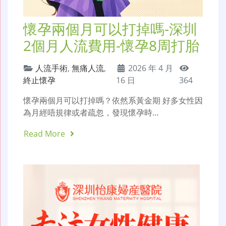
懷孕兩個月可以打掉嗎-深圳
2個月人流費用-懷孕8周打胎
人流手術
,
無痛人流
,
2026 年 4 月
終止懷孕
16 日
364
懷孕兩個月可以打掉嗎？依然系黃金期 好多女性因
為月經唔規律或者疏忽，發現懷孕時…
Read More