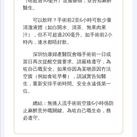
（唔超過50毫升）送服藥物，並告知麻醉
醫生。
可以飲咩？手術前2至6小時可飲少量
清澈液體（如白開水、清茶、無果肉果
汁），但不可超過200毫升。如手術前2小
時內，連水都唔好飲。
深圳怡康婦產醫院會喺手術前一日或
當日再次提醒空腹要求。請嚴格遵守，為
咗自己嘅安全。如果你因為某啲原因冇法
空腹（例如食咗早餐），請誠實告知醫
生，重新安排手術時間。安全永遠係第一
位。
總結：無痛人流手術前空腹6小時係防
止麻醉意外嘅關鍵。為咗自己嘅生命，務
必遵守。