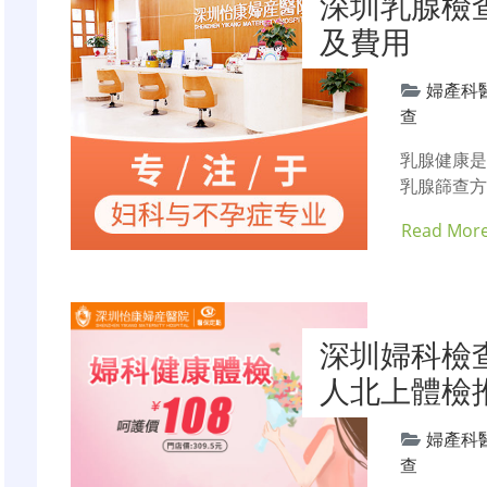
深圳乳腺檢
及費用
婦產科
查
乳腺健康
乳腺篩查方
Read Mor
深圳婦科檢
人北上體檢
婦產科
查