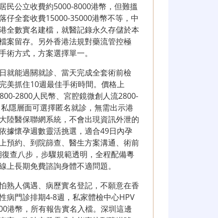
公立收費約5000-8000港幣，但難搵
全套收費15000-35000港幣不等，中
港全數實名建檔，就醫記錄永久存儲於本
檔案留存。另外香港法規對藥流管控極
手術方式，方案選擇單一。
日就能過關就診、當天完成全套術前檢
完美抓住10週最佳手術時間。價格上
800-2800人民幣、宮腔鏡微創人流2800-
。私隱層面可選擇匿名就診，無需出示港
大陸醫保聯網系統，不會出現資訊外泄的
依據懷孕週數靈活挑選，適合49日內孕
上預約、到院篩查、醫生方案溝通、術前
期復查八步，步驟規範透明，全程配備粵
線上長期免費諮詢身體不適問題。
怕熟人偶遇、病歷實名登記，不願意在香
病門診排期4-8週，私家體檢中心HPV
5000港幣，所有報告實名入檔。深圳這邊