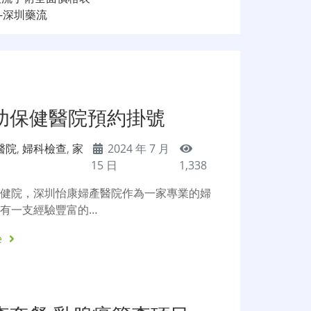
-深圳藥流
幼保健醫院預約掛號
醫院
,
婦科檢查
,
家
2024 年 7 月
15 日
1,338
保健院，深圳怡康婦產醫院作為一家專業的婦
有一支經驗豐富的…
e