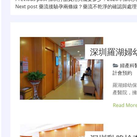
文
Next post
藥流後驗孕兩條線？藥流不乾淨的確認與處理
章
导
航
深圳羅湖婦
婦產科
計會預約
羅湖婦幼
產醫院，擁
Read Mor