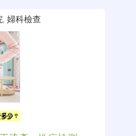
院
,
婦科檢查