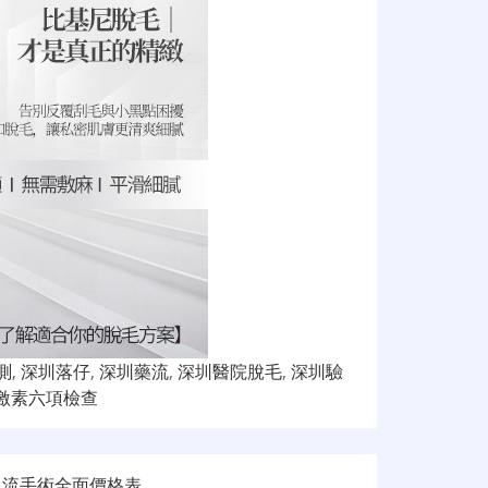
測
,
深圳落仔
,
深圳藥流
,
深圳醫院脫毛
,
深圳驗
激素六項檢查
人流手術全面價格表