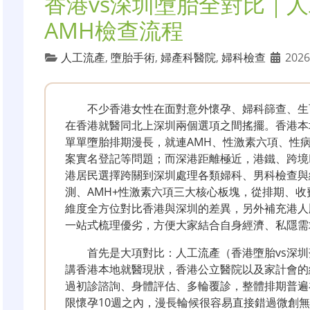
香港vs深圳墮胎全對比｜
AMH檢查流程
人工流產
,
墮胎手術
,
婦產科醫院
,
婦科檢查
2026
不少香港女性在面對意外懷孕、婦科篩查、生
在香港就醫同北上深圳兩個選項之間搖擺。香港本
單單墮胎排期漫長，就連AMH、性激素六項、性
案實名登記等問題；而深港距離極近，港鐵、跨境巴
港居民選擇跨關到深圳處理各類婦科、男科檢查與
測、AMH+性激素六項三大核心板塊，從排期、
維度全方位對比香港與深圳的差異，另外補充港人
一站式梳理優劣，方便大家結合自身經濟、私隱需
首先是大項對比：人工流產（香港墮胎vs深
講香港本地就醫現狀，香港公立醫院以及家計會的
過初診諮詢、身體評估、多輪覆診，整體排期普遍
限懷孕10週之內，漫長輪候很容易直接錯過微創