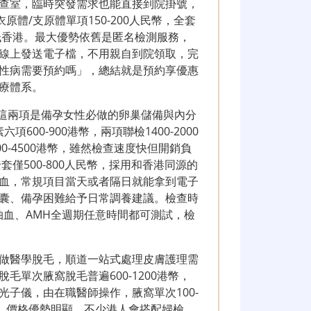
查室，臨時突發需求也能直接到院掛號，
衣原體/支原體單項150-200人民幣，全套
遠低香港。最大優勢依舊是匿名檢測服務，
線上發送電子檔，不用親自到院領取，完
性病需要預約嗎」，總結就是預約享優惠
療體系。
，這兩項是備孕女性必做的卵巢儲備與內分
項600-900港幣，兩項聯檢1400-2000
0-4500港幣，雖然檢查速度快但開銷負
僅500-800人民幣，採用和香港同源的
血，常規項目當天或者隔日就能拿到電子
囊、備孕困難給予日常調養建議。檢查時
抽血、AMH全週期任意時間都可測試，檢
做醫學脫毛，順道一站式處理皮膚護理需
單次腋窩脫毛普遍600-1200港幣，
子儀，由在職醫師操作，腋窩單次100-
餐，價格優勢明顯，不少港人會搭配婦檢、