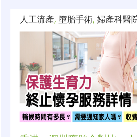
人工流產
,
墮胎手術
,
婦產科醫