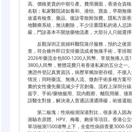
高、價格更貴的中期引產。費用層面，香港合資格居民
名額；私家醫院諸如養和、港怡、寶血，早期無痛落仔
途還有檢查、藥品、復診零散附加費。隱私方面香
地醫療系統，無法刪除，不少注重隱私的港人忌諱
嚴，門診基本不開放藥物流產，大部分人只能選擇
反觀深圳正規婦科醫院落仔服務，預約之後當
查，符合條件即日安排藥流或者無痛手術，零排期
2026年藥流全包800-1200人民幣、常規無痛人流1
3800人民幣，整體花費只有香港私家的五分之一
澳證件登記真實資訊，病歷單獨加密存檔、不接入
情況；同時藥流、無痛人流、微創手術多種方案可
囊的女性優先藥流減少子宮創傷。流程上深圳分線
簽字、手術/藥物服用、院內觀察、離院用藥、後
語醫生對接，解決港人普通話溝通障礙，術後還能
第二板塊：性病檢測深港對比，很多港人因為
港驗衣原體、HPV、梅毒、皰疹等項目。香港公立性
單項檢測1500港幣上下，全套性病篩查要3000-