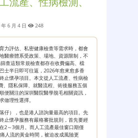
人工流產、性病檢測、
 年 6 月 4 日
248
育力評估、私密健康檢查等需求時，都會
地醫療體系受政策、場地、資源限制，不
病篩查這類常規檢查都存在收費偏高、檔
士半日即可往返，2026年愈來愈多香
終止懷孕項目。本文從人工流產、性病檢
收費、隱私保障、就醫流程、術後服務五個
順便關注的深圳醫院醫學脫毛相關資訊，
求做理性選擇。
圳落仔），也是港人諮詢量最高的項目。先
終止懷孕服務有嚴格審批規則，首先要經
在2～3個月。而人工流產最佳窗口期僅
無痛人流的黃金時間，被迫改成風險更