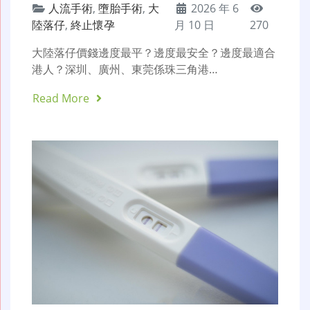
人流手術
,
墮胎手術
,
大
2026 年 6
陸落仔
,
終止懷孕
月 10 日
270
大陸落仔價錢邊度最平？邊度最安全？邊度最適合
港人？深圳、廣州、東莞係珠三角港…
Read More