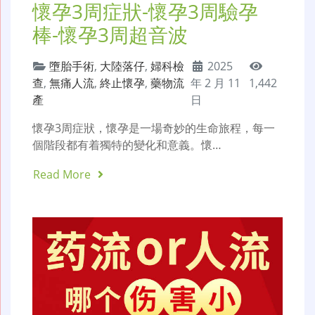
懷孕3周症狀-懷孕3周驗孕
棒-懷孕3周超音波
墮胎手術
,
大陸落仔
,
婦科檢
2025
查
,
無痛人流
,
終止懷孕
,
藥物流
年 2 月 11
1,442
產
日
懷孕3周症狀，懷孕是一場奇妙的生命旅程，每一
個階段都有着獨特的變化和意義。懷…
Read More