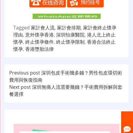
Tagged
家計會人流
,
家計會排期
,
家計會終止懷孕
理由
,
意外懷孕香港
,
深圳怡康醫院
,
港人北上終止
懷孕
,
終止懷孕條件
,
終止懷孕限制
,
香港合法終止
懷孕
,
香港墮胎法律
文
Previous post
深圳包皮手術幾多錢？男性包皮環切術
費用與恢復指南
章
Next post
深圳無痛人流需要幾錢？手術費用拆解與套
导
餐選擇
航