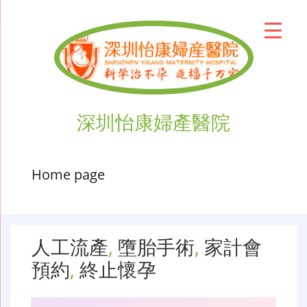
深圳怡康婦產醫院
Home page
人工流產
,
墮胎手術
,
家計會
預約
,
終止懷孕