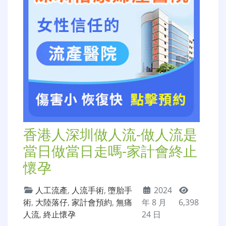
術
,
大陸落仔
,
婦產科醫院
,
無痛
年 8 月
11,115
人流
,
終止懷孕
31 日
大陸終止懷孕，想在深圳終止懷孕，如何選擇醫院
才是關鍵，深圳怡康婦產醫院在人…
Read More