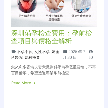
深圳婦科炎症治療：陰道
炎、宮頸炎檢查與費用
不孕不育
,
婦產科醫院
,
2026 年 7 月
婦科檢查
30 日
64
好多香港女性長期受白帶異常、外陰瘙癢、下腹墜
痛、經期不適困擾，卻因為香港私家…
Read More