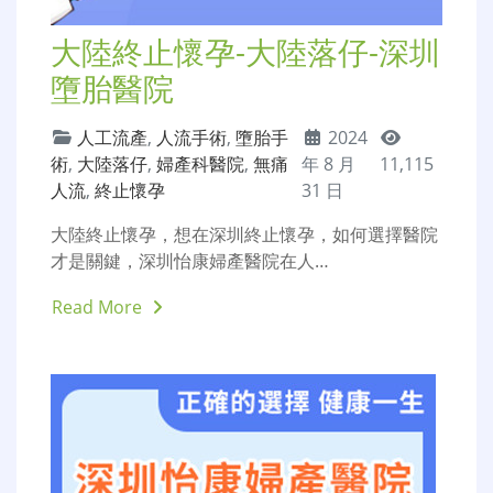
大陸終止懷孕-大陸落仔-深圳
墮胎醫院
人工流產
,
人流手術
,
墮胎手
2024