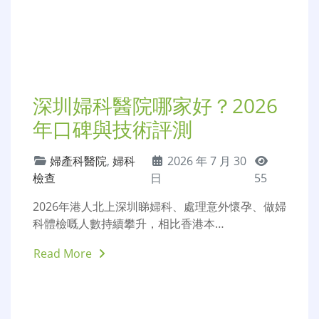
擇
不孕不育
,
多囊卵巢
,
女性不
2026 年
孕
,
婦科檢查
,
子宮肌瘤
7 月 30 日
61
子宮肌瘤、卵巢囊腫係女性最常見嘅婦科良性腫
瘤，好多港人體檢後發現相關問題，面…
Read More