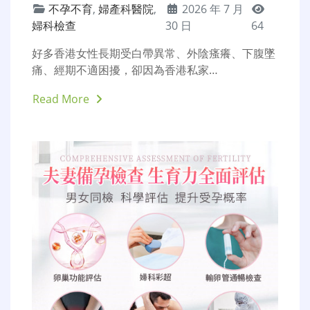
深圳不孕不育治療：輸卵管
阻塞、多囊卵巢的治療選擇
不孕不育
,
多囊卵巢
,
女性
2026 年 7
不孕
,
輸卵管堵塞
月 30 日
59
現代女性因為長期熬夜、壓力過大、飲食不規律、
內分泌紊亂、婦科炎症拖延等問題，…
Read More