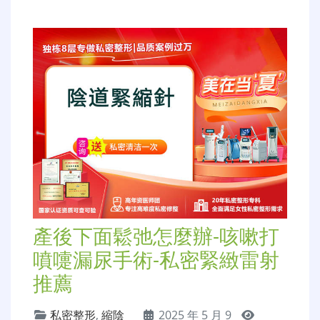
產後下面鬆弛怎麼辦-咳嗽打
噴嚏漏尿手術-私密緊緻雷射
推薦
私密整形
,
縮陰
2025 年 5 月 9