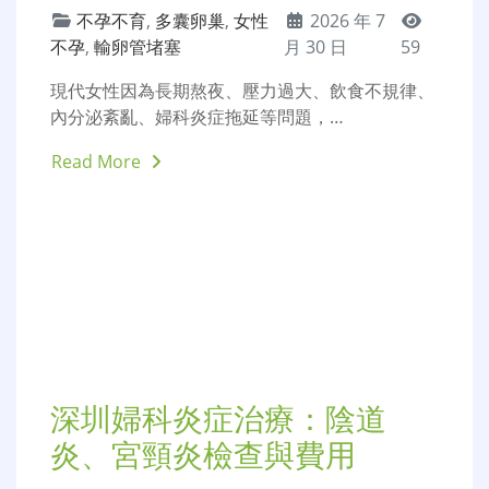
深圳宮頸癌篩查：TCT、HPV
雙檢測費用與重要性
不孕不育
,
婦產科醫院
,
2026 年 7 月
婦科檢查
30 日
55
宮頸癌係女性最常見嘅惡性腫瘤之一，同時也是唯
一可以提前預防、提前篩查、徹底阻…
Read More