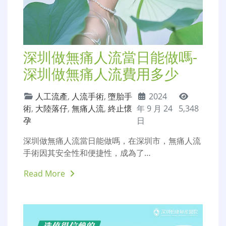
深圳做無痛人流當日能做嗎-
深圳做無痛人流費用多少
人工流產
,
人流手術
,
墮胎手
2024
術
,
大陸落仔
,
無痛人流
,
終止懷
年 9 月 24
5,348
孕
日
深圳做無痛人流當日能做嗎，在深圳市，無痛人流
手術因其安全性和便捷性，成為了…
Read More