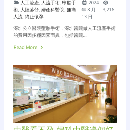
深圳公立醫院做墮胎人工流
產手術收費價格多少錢費用
人工流產
,
人流手術
,
墮胎手
2024
術
,
大陸落仔
,
婦產科醫院
,
無痛
年 8 月
3,216
人流
,
終止懷孕
13 日
深圳公立醫院墮胎手術，深圳醫院做人工流產手術
的費用因多種因素而異，包括醫院…