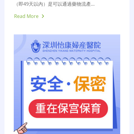
懷孕幾週可以吃藥拿掉-深圳
藥物流產多少錢
人工流產
,
人流手術
,
墮胎手
2024
術
,
大陸落仔
,
無痛人流
,
終止懷
年 9 月 2
12,917
孕
,
藥物流產
日
懷孕幾週可以吃藥拿掉，一般來説，懷孕7周之內
（即49天以內）是可以通過藥物流產…
Read More