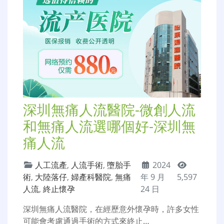
深圳無痛人流醫院-微創人流
和無痛人流選哪個好-深圳無
痛人流
人工流產
,
人流手術
,
墮胎手
2024
術
,
大陸落仔
,
婦產科醫院
,
無痛
年 9 月
5,597
人流
,
終止懷孕
24 日
深圳無痛人流醫院，在經歷意外懷孕時，許多女性
可能會考慮通過手術的方式來終止…