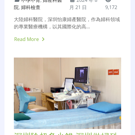
大陸婦科醫院-港人預約大陸
看婦科-深圳看婦科去哪個醫
院好
不孕不育
,
婦產科醫
2024 年 8
院
,
婦科檢查
月 21 日
9,172
大陸婦科醫院，深圳怡康婦產醫院，作為婦科領域
的專業醫療機構，以其國際化的高…
Read More