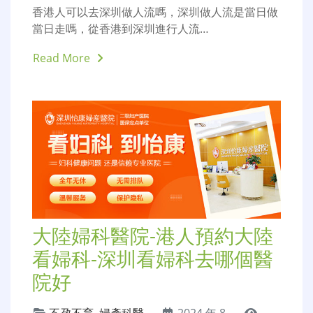
香港人深圳做人流-做人流是
當日做當日走嗎-家計會終止
懷孕
人工流產
,
人流手術
,
墮胎手
2024
術
,
大陸落仔
,
家計會預約
,
無痛
年 8 月
6,398
人流
,
終止懷孕
24 日
香港人可以去深圳做人流嗎，深圳做人流是當日做
當日走嗎，從香港到深圳進行人流…
Read More