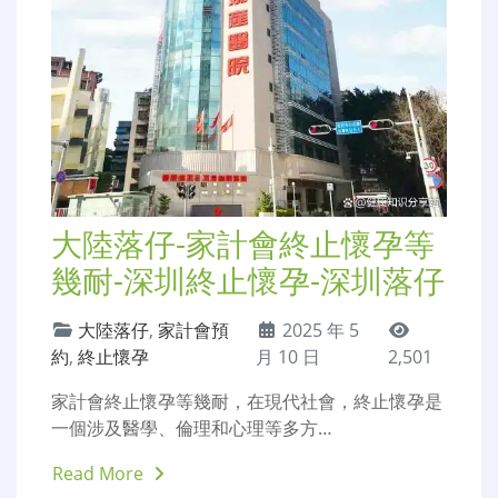
大陸落仔-家計會終止懷孕等
幾耐-深圳終止懷孕-深圳落仔
大陸落仔
,
家計會預
2025 年 5
約
,
終止懷孕
月 10 日
2,501
家計會終止懷孕等幾耐，在現代社會，終止懷孕是
一個涉及醫學、倫理和心理等多方…
Read More