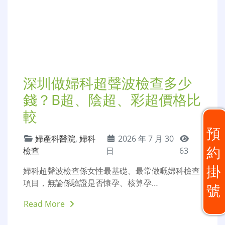
深圳婦幼保健院怎麼樣？公
立vs私立婦產醫院比較
不孕不育
,
婦產科醫院
,
2026 年 7 月
婦科檢查
30 日
58
預
好多港人北上睇婦科、處理意外懷孕、做婦科體檢
約
時，都會猶豫究竟揀深圳公立婦幼保…
掛
Read More
號