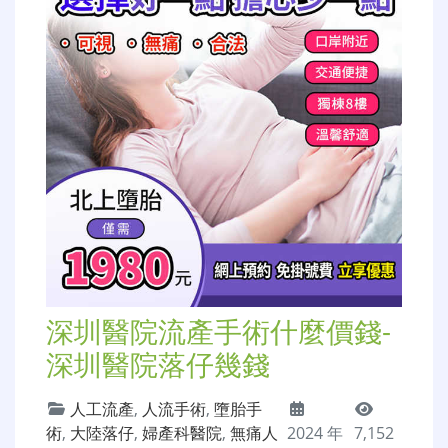
深圳醫院流產手術什麼價錢-
深圳醫院落仔幾錢
人工流產
,
人流手術
,
墮胎手
術
,
大陸落仔
,
婦產科醫院
,
無痛人
2024 年
7,152