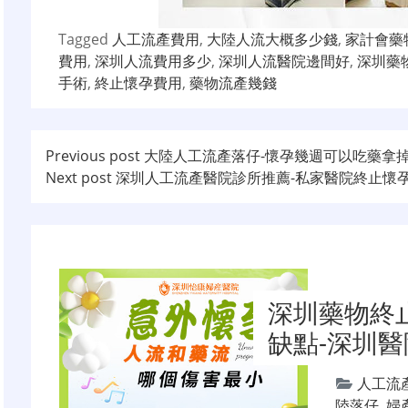
Tagged
人工流產費用
,
大陸人流大概多少錢
,
家計會藥
費用
,
深圳人流費用多少
,
深圳人流醫院邊間好
,
深圳藥
手術
,
終止懷孕費用
,
藥物流產幾錢
文
Previous post
大陸人工流產落仔-懷孕幾週可以吃藥拿
Next post
深圳人工流產醫院診所推薦-私家醫院終止懷孕
章
导
航
深圳藥物終
缺點-深圳
人工流
陸落仔
,
婦