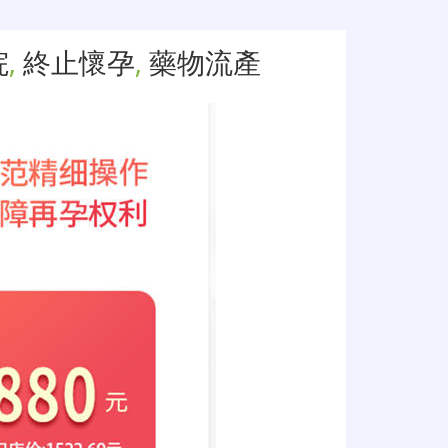
院
,
終止懷孕
,
藥物流產