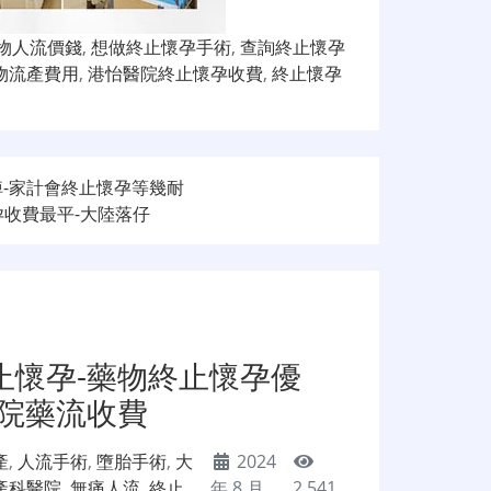
物人流價錢
,
想做終止懷孕手術
,
查詢終止懷孕
物流產費用
,
港怡醫院終止懷孕收費
,
終止懷孕
掉-家計會終止懷孕等幾耐
收費最平-大陸落仔
止懷孕-藥物終止懷孕優
醫院藥流收費
產
,
人流手術
,
墮胎手術
,
大
2024
產科醫院
,
無痛人流
,
終止
年 8 月
2,541