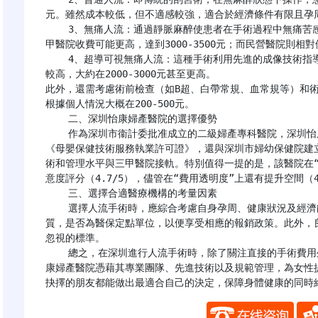
元。雖然成本較低，但不適感較強，適合於經濟條件有限且孕周
    3、無痛人流：通過靜脈麻醉使患者在手術過程中無痛苦感覺，費用範圍較廣，從1500元至3500元不等。三
甲醫院收費可能更高，達到3000-3500元；而民營醫院則相對便宜
    4、超導可視無痛人流：這種手術利用先進的成像技術指導操作，提高了手術的安全性和精確度，費用也相應
較高，大約在2000-3000元甚至更高。

此外，還需考慮術前檢查（如B超、白帶常規、血常規等）和術後
根據個人情況大概在200-500元。

    二、深圳怡康婦產醫院的選擇優勢

    作為深圳市衞計委批准成立的二級婦產專科醫院，深圳怡康婦產醫院不僅持有《醫療機構執業許可證》和
《母嬰保健技術服務執業許可證》，還與深圳市婦幼保健院建
術和管理水平與三甲醫院接軌。特別值得一提的是，該醫院在“
意度評分（4.7/5），儘管在“費用透明度”上還有提升空間（4.
    三、選擇合適醫療機構的考量因素

    選擇人流手術時，應綜合考慮自身孕周、健康狀況及經濟能力等因素。同時，確認所選醫院是否具備合法資
質，是否為醫保定點單位，以便享受相應的報銷政策。此外，
忽視的標準。

    總之，在深圳進行人流手術時，除了關注直接的手術費用外，更應該重視手術的安全性和服務質量。深圳怡
康婦產醫院憑藉其專業團隊、先進技術以及規範管理，為女性
抉擇的朋友都能做出最適合自己的決定，保障身體健康的同時
​​