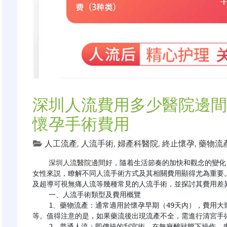
深圳人流費用多少醫院邊間
懷孕手術費用
人工流產
,
人流手術
,
婦產科醫院
,
終止懷孕
,
藥物流
深圳人流醫院邊間好
，隨着生活節奏的加快和觀念的變化
女性來説，瞭解不同人流手術方式及其相關費用顯得尤為重要
及超導可視無痛人流等幾種常見的人流手術，並探討其費用差異
    一、人流手術類型及費用概覽

    1、藥物流產：通常適用於懷孕早期（49天內），費用大致在500-1000元之間。包括藥物費、術前檢查費
等。值得注意的是，如果藥流後出現流產不全，需進行清宮手術
    2、普通人流：即傳統的刮宮術，在無麻醉狀態下操作，患者會感受到明顯的疼痛，費用大約在800-1500