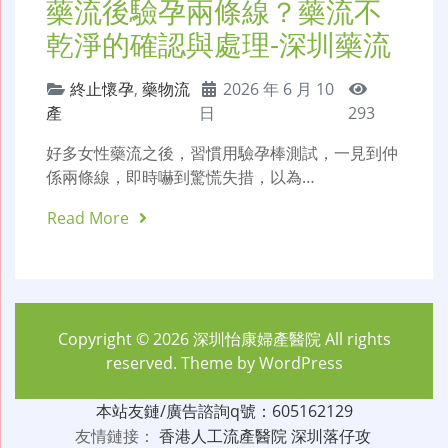
藥流後驗孕兩條線？藥流不
乾淨的確認與處理-深圳藥流
終止懷孕
,
藥物流
2026 年 6 月 10
產
日
293
好多女性藥流之後，習慣用驗孕棒測試，一見到仲
係兩條線，即時嚇到驚慌失措，以為…
Read More
Copyright © 2026
深圳怡康婦產醫院
All rights
reserved. Theme by
WordPress
本站友鏈/廣告諮詢q號：605162129
友情鏈接：
香港人工流產醫院
深圳落仔攻