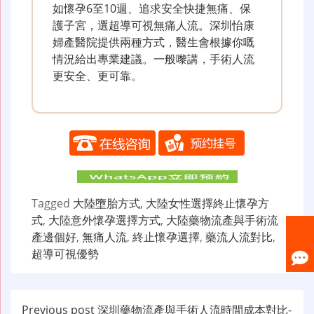
如懷孕6至10週、追求安全快捷無痛、保
護子宮，選超導可視無痛人流。深圳怡康
婦產醫院提供兩種方式，醫生會根據你嘅
情況給出專業建議。一般嚟講，手術人流
更安全、更可靠。
Tagged
大陸墮胎方式
,
大陸女性選擇終止懷孕方
式
,
大陸意外懷孕選擇方式
,
大陸藥物流產與手術流
產邊個好
,
無痛人流
,
終止懷孕選擇
,
藥流人流對比
,
超導可視優勢
文
Previous post
深圳藥物流產與手術人流時間成本對比-