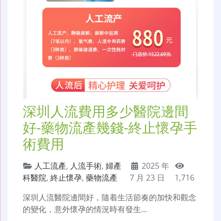
深圳人流費用多少醫院邊間
好-藥物流產幾錢-終止懷孕手
術費用
人工流產
,
人流手術
,
婦產
2025 年
科醫院
,
終止懷孕
,
藥物流產
7 月 23 日
1,716
深圳人流醫院邊間好，隨着生活節奏的加快和觀念
的變化，意外懷孕的情況時有發生…