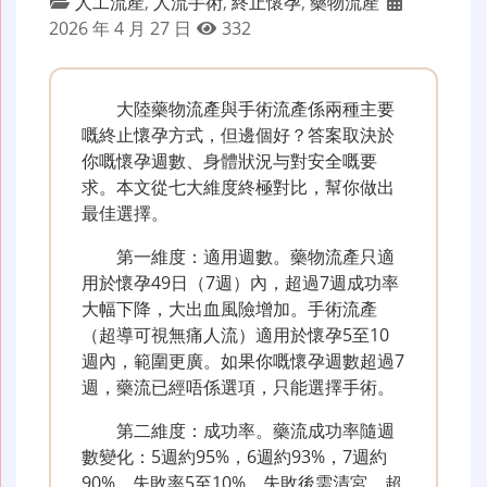
人工流產
,
人流手術
,
終止懷孕
,
藥物流產
2026 年 4 月 27 日
332
大陸藥物流產與手術流產係兩種主要
嘅終止懷孕方式，但邊個好？答案取決於
你嘅懷孕週數、身體狀況与對安全嘅要
求。本文從七大維度終極對比，幫你做出
最佳選擇。
第一維度：適用週數。藥物流產只適
用於懷孕49日（7週）內，超過7週成功率
大幅下降，大出血風險增加。手術流產
（超導可視無痛人流）適用於懷孕5至10
週內，範圍更廣。如果你嘅懷孕週數超過7
週，藥流已經唔係選項，只能選擇手術。
第二維度：成功率。藥流成功率隨週
數變化：5週約95%，6週約93%，7週約
90%。失敗率5至10%，失敗後需清宮。超