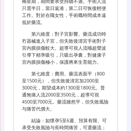
兩星期，期間要承受持續不適。手術人流
只需半日，當日返港，第二日可恢復輕便
工作。對於在職女性，手術嘅時間成本遠
低於藥流。
第六維度：對子宮影響。藥流成功時
冇器械進入子宮，但失敗後清宮手術對子
宮內膜損傷較大。超導可視人流喺超聲波
引導下精準吸引，只吸出孕囊，對健康子
宮內膜損傷極小，保護將來生育能力。
第七維度：費用。藥流表面平（800
至1500元），但失敗後清宮加2000至
3000元，期望成本約1300至1800元。普
通無痛人流2000至3500元，超導可視
4500至7000元。藥流雖然平，但失敗風險
与痛苦代價大。
結論：如懷孕5至6週、預算有限、可
承受失敗風險与長時間痛苦，可選藥流；