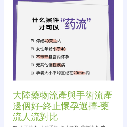
大陸藥物流產與手術流產
邊個好-終止懷孕選擇-藥
流人流對比