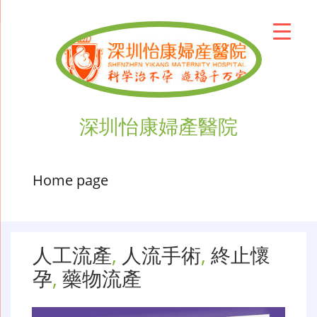
深圳怡康婦產醫院
Home page
人工流產
,
人流手術
,
終止懷
孕
,
藥物流產