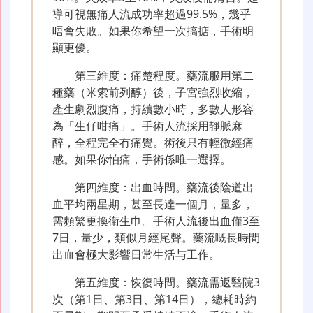
導可視無痛人流成功率超過99.5%，幾乎
唔會失敗。如果你希望一次搞掂，手術明
顯更優。
第三維度：痛楚程度。藥流服用第二
種藥（米索前列醇）後，子宮強烈收縮，
產生劇烈腹痛，持續數小時，多數人形容
為「生仔咁痛」。手術人流採用靜脈麻
醉，全程完全冇痛覺。術後只有輕微經痛
感。如果你怕痛，手術係唯一選擇。
第四維度：出血時間。藥流後陰道出
血平均兩星期，甚至長達一個月，量多，
需頻繁更換衛生巾。手術人流後出血僅3至
7日，量少，類似月經尾聲。藥流嘅長時間
出血會極大影響日常生活与工作。
第五維度：恢復時間。藥流需返醫院3
次（第1日、第3日、第14日），總耗時約