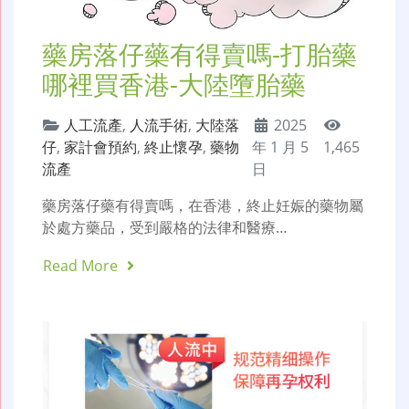
藥房落仔藥有得賣嗎-打胎藥
哪裡買香港-大陸墮胎藥
人工流產
,
人流手術
,
大陸落
2025
仔
,
家計會預約
,
終止懷孕
,
藥物
年 1 月 5
1,465
流產
日
藥房落仔藥有得賣嗎，在香港，終止妊娠的藥物屬
於處方藥品，受到嚴格的法律和醫療…
Read More