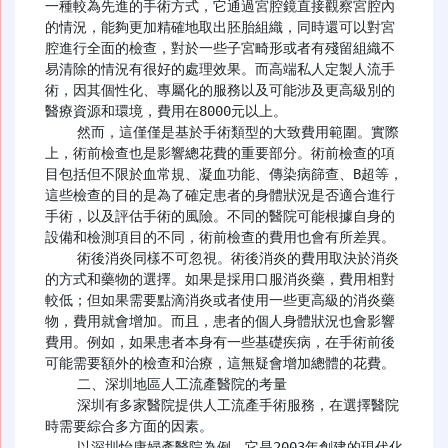
一種較為先進的手術方式，它通過宮腔鏡直接觀察宮腔內
的情況，能夠更加精確地取出胚胎組織，同時還可以對宮
腔進行全面的檢查，對於一些子宮畸形或者有殘留組織不
易清除的情況有很好的處理效果。而高端私人定製人流手
術，因其個性化、專屬化的服務以及可能涉及更高級別的
醫療資源和環境，費用在8000元以上。

    然而，這僅僅是基於手術類型的大致費用範圍。實際
上，術前檢查也是影響總花費的重要部分。術前檢查的項
目包括但不限於血常規、凝血功能、傳染病篩查、B超等，
這些檢查的目的是為了確定患者的身體狀況是否適合進行
手術，以及評估手術的風險。不同的醫院可能根據自身的
設備和檢測項目的不同，術前檢查的費用也會有所差異。

    術後消炎同樣不可忽視。術後消炎的費用取決於消炎
的方式和藥物的選擇。如果是採用口服消炎藥，費用相對
較低；但如果需要點滴消炎或者使用一些更高級的消炎藥
物，費用就會增加。而且，患者的個人身體狀況也會影響
費用。例如，如果患者本身有一些基礎疾病，在手術前後
可能需要額外的檢查和治療，這無疑會增加總體的花費。

    二、深圳地區人工流產醫院的考量

    深圳有多家醫院提供人工流產手術服務，在選擇醫院
時需要綜合多方面的因素。

    以深圳怡康婦產醫院為例，它是2003年創建的現代化