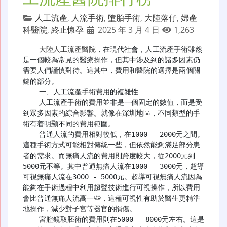
人工流產
,
人流手術
,
墮胎手術
,
大陸落仔
,
婦產
科醫院
,
終止懷孕
2025 年 3 月 4 日
1,263
大陸人工流產醫院
，在現代社會，人工流產手術雖然
是一個較為常見的醫療操作，但其中涉及到的諸多因素仍
需要人們謹慎對待。這其中，費用和醫院的選擇是兩個關
鍵的部分。

    一、人工流產手術費用的複雜性

    人工流產手術的費用並非是一個固定的數值，而是受
到眾多因素的綜合影響。就像在深圳地區，不同類型的手
術有着明顯不同的費用範圍。

    普通人流的費用相對較低，在1000 - 2000元之間。
這種手術方式可能相對傳統一些，但依然能夠滿足部分患
者的需求。而無痛人流的費用則跨度較大，從2000元到
5000元不等。其中普通無痛人流在1000 - 3000元，超導
可視無痛人流在3000 - 5000元。超導可視無痛人流因為
能夠在手術過程中利用超聲技術進行可視操作，所以費用
會比普通無痛人流高一些，這種可視性有助於醫生更精準
地操作，減少對子宮等器官的損傷。

    宮腔鏡取胚術的費用則在5000 - 8000元左右。這是