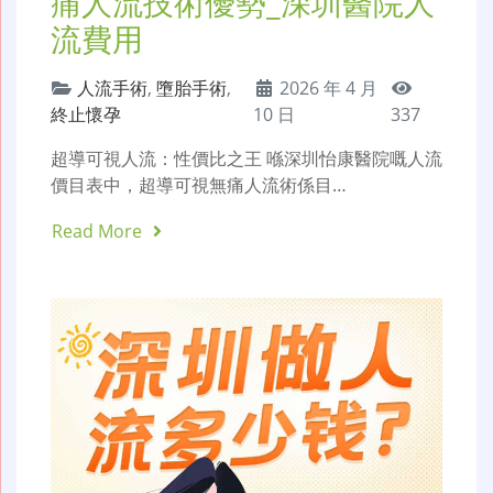
痛人流技術優勢_深圳醫院人
流費用
人流手術
,
墮胎手術
,
2026 年 4 月
終止懷孕
10 日
337
超導可視人流：性價比之王 喺深圳怡康醫院嘅人流
價目表中，超導可視無痛人流術係目…
Read More