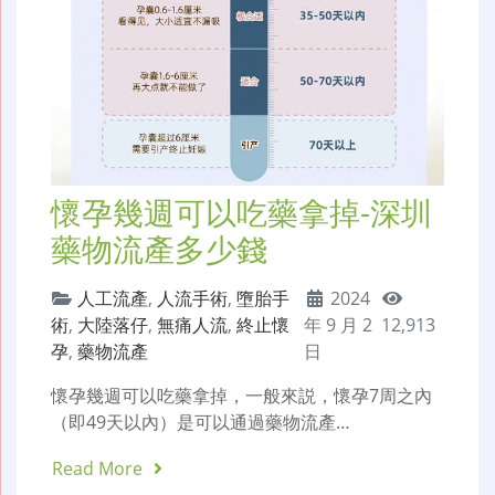
懷孕幾週可以吃藥拿掉-深圳
藥物流產多少錢
人工流產
,
人流手術
,
墮胎手
2024
術
,
大陸落仔
,
無痛人流
,
終止懷
年 9 月 2
12,913
孕
,
藥物流產
日
懷孕幾週可以吃藥拿掉，一般來説，懷孕7周之內
（即49天以內）是可以通過藥物流產…
Read More