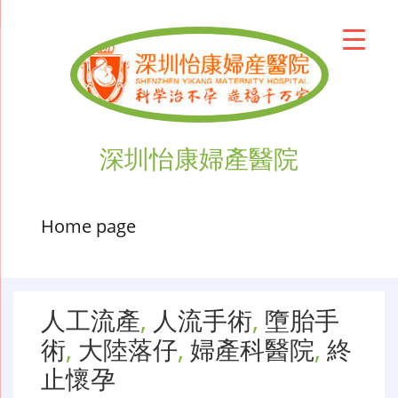
深圳怡康婦產醫院
Home page
人工流產
,
人流手術
,
墮胎手
術
,
大陸落仔
,
婦產科醫院
,
終
止懷孕