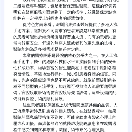
二級婦產專科醫院，也是市醫保定點醫院。這樣的資質表
明它在醫療服務方面達到了一定的標準，並且醫保定點也
能夠在一定程度上減輕患者的經濟負擔。

    從特色方面來看，深圳怡康婦產醫院提供了多種人流
手術方案，這對於不同需求的患者來説是非常重要的。有
的患者可能出於經濟考慮選擇普通人流，而有的患者則更
傾向於更安全、舒適的無痛人流或者其他更先進的技術，
醫院能夠滿足多種需求是值得肯定的。

    專業的醫療團隊是醫院的核心競爭力之一。在人工流
產手術中，醫生的經驗和技術水平直接關係到手術的安全
性和成功率。經驗豐富的醫生能夠在手術過程中應對各種
突發情況，準確地進行操作，減少對患者身體的傷害。同
時，先進的醫療設備也是不可或缺的。就像前面提到的各
種不同類型的人流手術，如超導可視無痛人流需要超聲設
備，宮腔鏡取胚術需要宮腔鏡等先進設備，這些設備的配
備能夠保證手術的順利開展。

    注重患者隱私保護也是現代醫院應該具備的品質。人
工流產手術涉及到患者的個人隱私，在就醫過程中，如果
醫院的隱私保護措施不到位，可能會給患者帶來心理上的
壓力和困擾。而温馨舒適的就醫環境能夠讓患者在就醫過
程中感受到關懷和尊重，減輕手術帶來的心理負擔。
