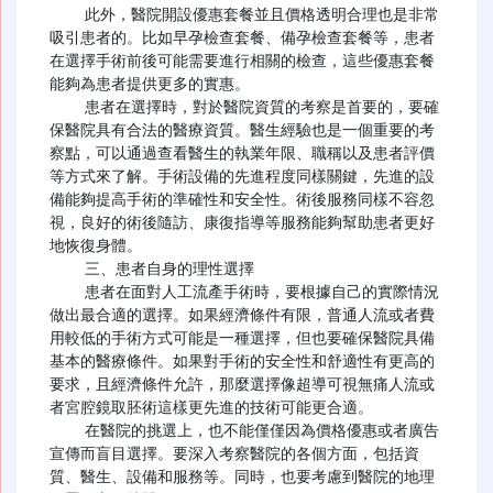
    此外，醫院開設優惠套餐並且價格透明合理也是非常
吸引患者的。比如早孕檢查套餐、備孕檢查套餐等，患者
在選擇手術前後可能需要進行相關的檢查，這些優惠套餐
能夠為患者提供更多的實惠。

    患者在選擇時，對於醫院資質的考察是首要的，要確
保醫院具有合法的醫療資質。醫生經驗也是一個重要的考
察點，可以通過查看醫生的執業年限、職稱以及患者評價
等方式來了解。手術設備的先進程度同樣關鍵，先進的設
備能夠提高手術的準確性和安全性。術後服務同樣不容忽
視，良好的術後隨訪、康復指導等服務能夠幫助患者更好
地恢復身體。

    三、患者自身的理性選擇

    患者在面對人工流產手術時，要根據自己的實際情況
做出最合適的選擇。如果經濟條件有限，普通人流或者費
用較低的手術方式可能是一種選擇，但也要確保醫院具備
基本的醫療條件。如果對手術的安全性和舒適性有更高的
要求，且經濟條件允許，那麼選擇像超導可視無痛人流或
者宮腔鏡取胚術這樣更先進的技術可能更合適。

    在醫院的挑選上，也不能僅僅因為價格優惠或者廣告
宣傳而盲目選擇。要深入考察醫院的各個方面，包括資
質、醫生、設備和服務等。同時，也要考慮到醫院的地理