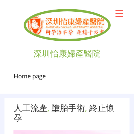
深圳怡康婦產醫院
Home page
人工流產
,
墮胎手術
,
終止懷
孕