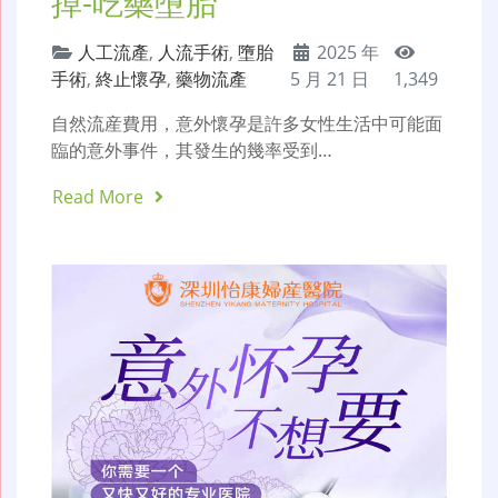
掉-吃藥墮胎
人工流產
,
人流手術
,
墮胎
2025 年
手術
,
終止懷孕
,
藥物流產
5 月 21 日
1,349
自然流産費用，意外懷孕是許多女性生活中可能面
臨的意外事件，其發生的幾率受到…
Read More