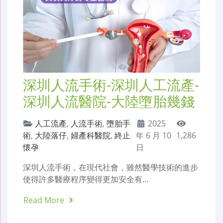
深圳人流手術-深圳人工流產-
深圳人流醫院-大陸墮胎幾錢
人工流產
,
人流手術
,
墮胎手
2025
術
,
大陸落仔
,
婦產科醫院
,
終止
年 6 月 10
1,286
懷孕
日
深圳人流手術，在現代社會，雖然醫學技術的進步
使得許多醫療程序變得更加安全有…
Read More