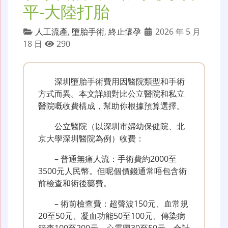
平-大陸打胎
人工流產
,
墮胎手術
,
終止懷孕
2026 年 5 月
18 日
290
深圳墮胎手術費用因醫院類型和手術
方式而異。本文詳細對比公立醫院和私立
醫院嘅收費構成，幫助你根據預算選擇。
公立醫院（以深圳市婦幼保健院、北
京大學深圳醫院為例）收費：
– 普通無痛人流：手術費約2000至
3500元人民幣。但呢個價錢通常唔包含術
前檢查和術後藥費。
– 術前檢查費：超聲波150元、血常規
20至50元、凝血功能50至100元、傳染病
篩查100至200元、心電圖30至50元，合計