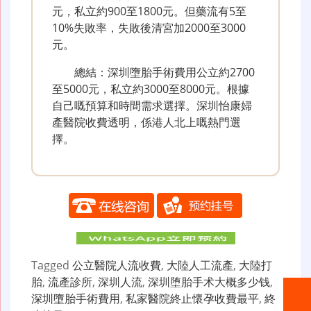
元，私立約900至1800元。但藥流有5至
10%失敗率，失敗後清宮加2000至3000
元。
總結：深圳墮胎手術費用公立約2700
至5000元，私立約3000至8000元。根據
自己嘅預算和時間需求選擇。深圳怡康婦
產醫院收費透明，係港人北上嘅熱門選
擇。
Tagged
公立醫院人流收費
,
大陸人工流產
,
大陸打
胎
,
流產診所
,
深圳人流
,
深圳堕胎手术大概多少钱
,
深圳墮胎手術費用
,
私家醫院終止懷孕收費最平
,
終