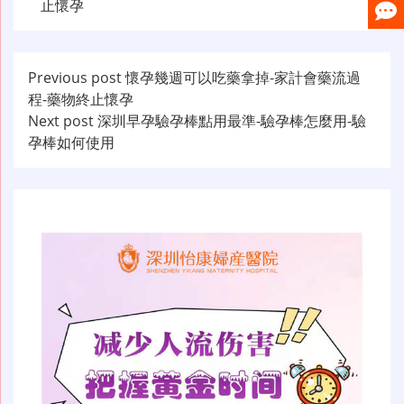
止懷孕
文
Previous post
懷孕幾週可以吃藥拿掉-家計會藥流過
程-藥物終止懷孕
章
Next post
深圳早孕驗孕棒點用最準-驗孕棒怎麼用-驗
导
孕棒如何使用
航