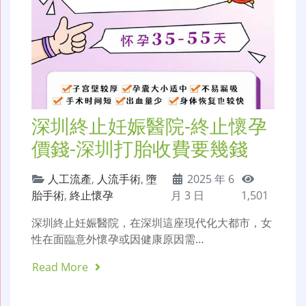
深圳終止妊娠醫院-終止懷孕
價錢-深圳打胎收費要幾錢
人工流產
,
人流手術
,
墮
2025 年 6
胎手術
,
終止懷孕
月 3 日
1,501
深圳終止妊娠醫院，在深圳這座現代化大都市，女
性在面臨意外懷孕或因健康原因需…
Read More