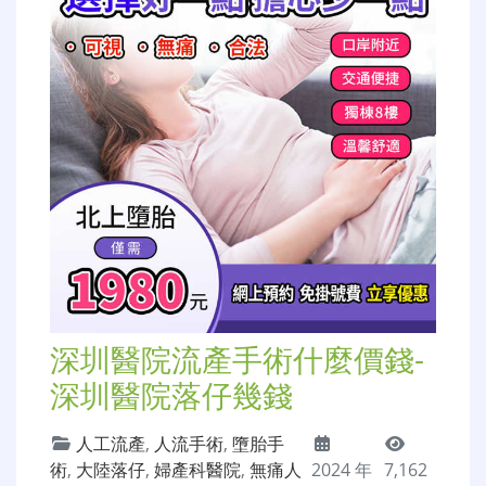
深圳醫院流產手術什麼價錢-
深圳醫院落仔幾錢
人工流產
,
人流手術
,
墮胎手
術
,
大陸落仔
,
婦產科醫院
,
無痛人
2024 年
7,162