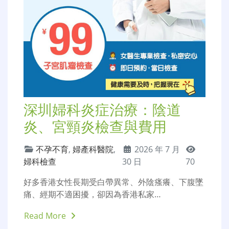
深圳婦科炎症治療：陰道
炎、宮頸炎檢查與費用
不孕不育
,
婦產科醫院
,
2026 年 7 月
婦科檢查
30 日
70
好多香港女性長期受白帶異常、外陰瘙癢、下腹墜
痛、經期不適困擾，卻因為香港私家…
Read More