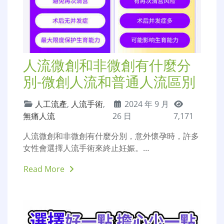
人流微創和非微創有什麼分
別-微創人流和普通人流區別
人工流產
,
人流手術
,
2024 年 9 月
無痛人流
26 日
7,171
人流微創和非微創有什麼分別，意外懷孕時，許多
女性會選擇人流手術來終止妊娠。…
Read More