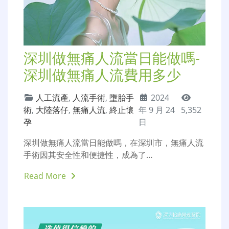
深圳做無痛人流當日能做嗎-
深圳做無痛人流費用多少
人工流產
,
人流手術
,
墮胎手
2024
術
,
大陸落仔
,
無痛人流
,
終止懷
年 9 月 24
5,352
孕
日
深圳做無痛人流當日能做嗎，在深圳市，無痛人流
手術因其安全性和便捷性，成為了…
Read More