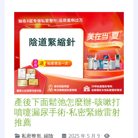
產後下面鬆弛怎麼辦-咳嗽打
噴嚏漏尿手術-私密緊緻雷射
推薦
私密整形
,
縮陰
2025 年 5 月 9