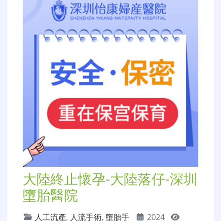
大陸終止懷孕-大陸落仔-深圳
墮胎醫院
人工流產
,
人流手術
,
墮胎手
2024