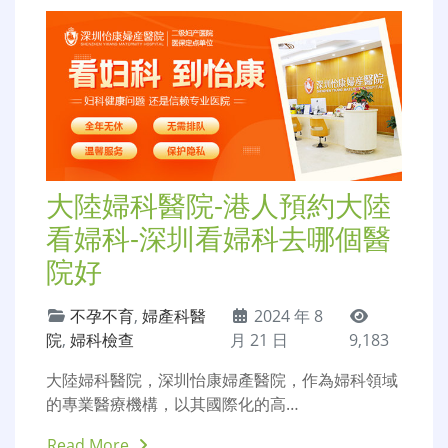
大陸婦科醫院-港人預約大陸
看婦科-深圳看婦科去哪個醫
院好
不孕不育
,
婦產科醫
2024 年 8
院
,
婦科檢查
月 21 日
9,183
大陸婦科醫院，深圳怡康婦產醫院，作為婦科領域
的專業醫療機構，以其國際化的高…
Read More