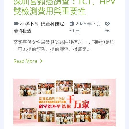
深圳宮頸癌篩查：TCT、HPV
雙檢測費用與重要性
不孕不育
,
婦產科醫院
,
2026 年 7 月
婦科檢查
30 日
66
宮頸癌係女性最常見嘅惡性腫瘤之一，同時也是唯
一可以提前預防、提前篩查、徹底阻…
Read More