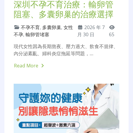
深圳不孕不育治療：輸卵管
阻塞、多囊卵巢的治療選擇
不孕不育
,
多囊卵巢
,
女性
2026 年 7
不孕
,
輸卵管堵塞
月 30 日
65
現代女性因為長期熬夜、壓力過大、飲食不規律、
內分泌紊亂、婦科炎症拖延等問題，…
Read More