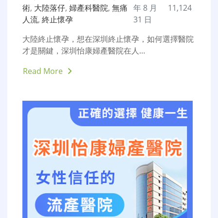
術
,
大陸落仔
,
婦產科醫院
,
無痛
年 8 月
11,124
人流
,
終止懷孕
31 日
大陸終止懷孕，想在深圳終止懷孕，如何選擇醫院
才是關鍵，深圳怡康婦產醫院在人…
Read More