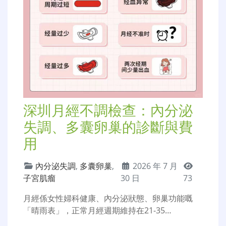
深圳月經不調檢查：內分泌
失調、多囊卵巢的診斷與費
用
內分泌失調
,
多囊卵巢
,
2026 年 7 月
子宮肌瘤
30 日
73
月經係女性婦科健康、內分泌狀態、卵巢功能嘅
「晴雨表」，正常月經週期維持在21-35…