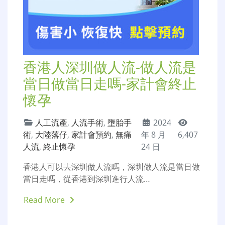
香港人深圳做人流-做人流是
當日做當日走嗎-家計會終止
懷孕
人工流產
,
人流手術
,
墮胎手
2024
術
,
大陸落仔
,
家計會預約
,
無痛
年 8 月
6,407
人流
,
終止懷孕
24 日
香港人可以去深圳做人流嗎，深圳做人流是當日做
當日走嗎，從香港到深圳進行人流…
Read More