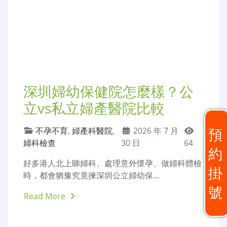
年口碑與技術評測
婦產科醫院
,
婦科
2026 年 7 月 30
檢查
日
64
2026年港人北上深圳睇婦科、處理意外懷孕、做婦
科體檢嘅人數持續攀升，相比香港本…
Read More
預
約
掛
號