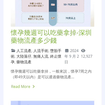
懷孕幾週可以吃藥拿掉-深圳
藥物流產多少錢
人工流產
,
人流手術
,
墮胎手
2024
術
,
大陸落仔
,
無痛人流
,
終止懷
年 9 月 2
12,927
孕
,
藥物流產
日
懷孕幾週可以吃藥拿掉，一般來説，懷孕7周之內
（即49天以內）是可以通過藥物流產…
Read More