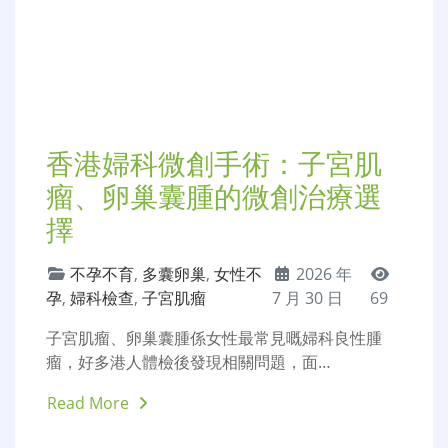
香港婦科微創手術：子宮肌
瘤、卵巢囊腫的微創治療選
擇
不孕不育
,
多囊卵巢
,
女性不
2026 年
孕
,
婦科檢查
,
子宮肌瘤
7 月 30 日
69
子宮肌瘤、卵巢囊腫係女性最常見嘅婦科良性腫