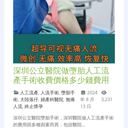
深圳公立醫院做墮胎人工流
產手術收費價格多少錢費用
人工流產
,
人流手術
,
墮胎手
2024
術
,
大陸落仔
,
婦產科醫院
,
無痛
年 8 月
3,231
人流
,
終止懷孕
13 日
深圳公立醫院墮胎手術，深圳醫院做人工流產手術
的費用因多種因素而異，包括醫院…