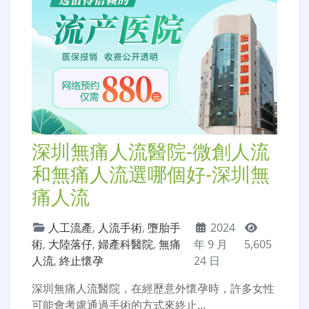
深圳無痛人流醫院-微創人流
和無痛人流選哪個好-深圳無
痛人流
人工流產
,
人流手術
,
墮胎手
2024
術
,
大陸落仔
,
婦產科醫院
,
無痛
年 9 月
5,605
人流
,
終止懷孕
24 日
深圳無痛人流醫院，在經歷意外懷孕時，許多女性
可能會考慮通過手術的方式來終止…