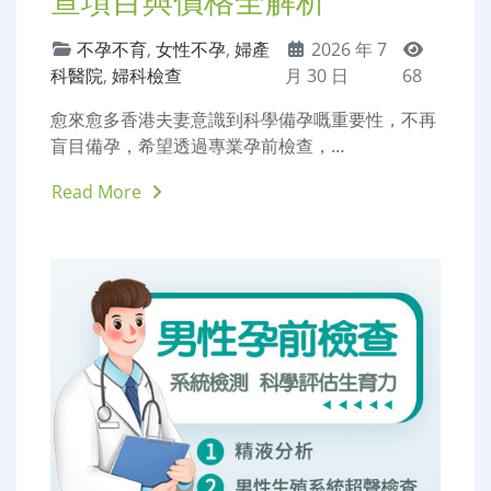
查項目與價格全解析
不孕不育
,
女性不孕
,
婦產
2026 年 7
科醫院
,
婦科檢查
月 30 日
68
愈來愈多香港夫妻意識到科學備孕嘅重要性，不再
盲目備孕，希望透過專業孕前檢查，…
Read More