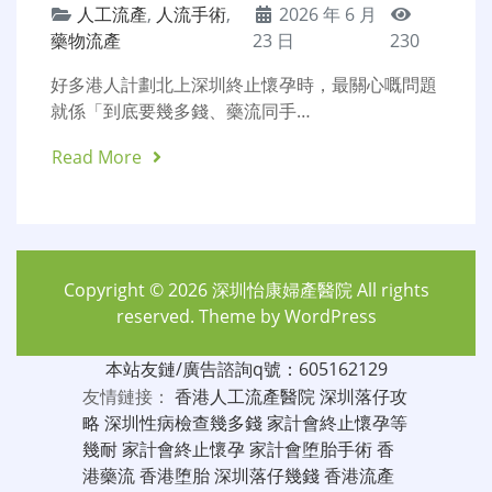
人工流產
,
人流手術
,
2026 年 6 月
藥物流產
23 日
230
好多港人計劃北上深圳終止懷孕時，最關心嘅問題
就係「到底要幾多錢、藥流同手…
Read More
Copyright © 2026
深圳怡康婦產醫院
All rights
reserved. Theme by
WordPress
本站友鏈/廣告諮詢q號：605162129
友情鏈接：
香港人工流產醫院
深圳落仔攻
略
深圳性病檢查幾多錢
家計會終止懷孕等
幾耐
家計會終止懷孕
家計會堕胎手術
香
港藥流
香港堕胎
深圳落仔幾錢
香港流產