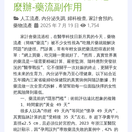
麼辦-藥流副作用
人工流產
,
內分泌失調
,
婦科檢查
,
家計會預約
,
藥物流產
2025 年 7 月 19 日
1,754
家計會藥流過程
，在醫學科技日新月異的今天，藥物
流產（簡稱“藥流”）被不少女性視為“吃幾片藥就能解決
問題”的捷徑。門診裏，常有年輕女孩把藥流想得過於簡
單：“網上買藥，吃完睡一覺就好了。”然而，真實世界裏
的藥流是一場需要精確計算、嚴密監測、隨時應對突發狀
況的“醫學戰役”。它不僅關乎一次妊娠的終止，更關乎女
性未來的生育力、內分泌平衡乃至心理健康。以下結合近
五年國內三家省級婦幼保健院的真實病例與隨訪數據，對
藥流做一次全景式拆解，希望幫助每一位面臨抉擇的女性
把風險降到最低。

   一、藥流前的“隱形門檻”：術前評估遠比想象的複雜

   1、時間窗的“黃金 49 天”

   很多人以為“停經 49 天內”等同於“懷孕 49 天內”，
其實臨牀計算的是“受精後 35 天”左右。B 超下孕囊平均
直徑≤2.5 cm，且必須位於宮腔內。2023 年浙江某醫院
統計顯示，因“孕周誤判”導致藥流失敗的案例中，42% 的