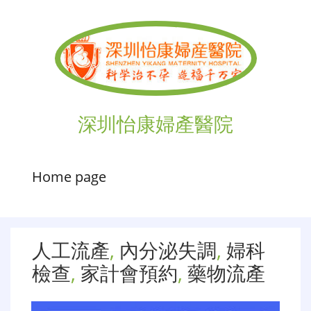
深圳怡康婦產醫院
Home page
人工流產
,
內分泌失調
,
婦科
檢查
,
家計會預約
,
藥物流產