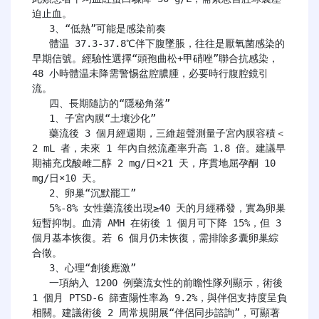
迫止血。

   3、“低熱”可能是感染前奏

   體温 37.3-37.8℃伴下腹墜脹，往往是厭氧菌感染的
早期信號。經驗性選擇“頭孢曲松+甲硝唑”聯合抗感染，
48 小時體温未降需警惕盆腔膿腫，必要時行腹腔鏡引
流。

   四、長期隨訪的“隱秘角落”

   1、子宮內膜“土壤沙化”

   藥流後 3 個月經週期，三維超聲測量子宮內膜容積＜
2 mL 者，未來 1 年內自然流產率升高 1.8 倍。建議早
期補充戊酸雌二醇 2 mg/日×21 天，序貫地屈孕酮 10 
mg/日×10 天。

   2、卵巢“沉默罷工”

   5%-8% 女性藥流後出現≥40 天的月經稀發，實為卵巢
短暫抑制。血清 AMH 在術後 1 個月可下降 15%，但 3 
個月基本恢復。若 6 個月仍未恢復，需排除多囊卵巢綜
合徵。

   3、心理“創後應激”

   一項納入 1200 例藥流女性的前瞻性隊列顯示，術後 
1 個月 PTSD-6 篩查陽性率為 9.2%，與伴侶支持度呈負
相關。建議術後 2 周常規開展“伴侶同步諮詢”，可顯著