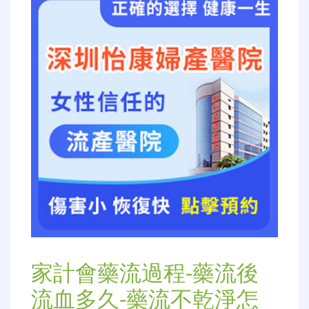
家計會藥流過程-藥流後
流血多久-藥流不乾淨怎