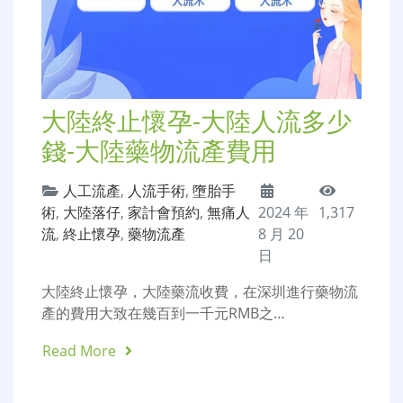
大陸終止懷孕-大陸人流多少
錢-大陸藥物流產費用
人工流產
,
人流手術
,
墮胎手
術
,
大陸落仔
,
家計會預約
,
無痛人
2024 年
1,317
流
,
終止懷孕
,
藥物流產
8 月 20
日
大陸終止懷孕，大陸藥流收費，在深圳進行藥物流
產的費用大致在幾百到一千元RMB之…
Read More