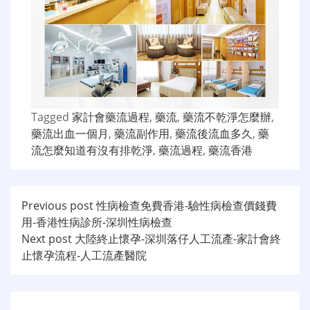
Tagged
家計會藥流過程
,
藥流
,
藥流不乾淨怎麼辦
,
藥流出血一個月
,
藥流副作用
,
藥流後流血多久
,
藥
流怎麼知道有沒有排乾淨
,
藥流過程
,
藥流香港
文
Previous post
性病檢查免費香港-驗性病檢查價錢費
用-香港性病診所-深圳性病檢查
章
Next post
大陸終止懷孕-深圳落仔人工流產-家計會終
导
止懷孕流程-人工流產醫院
航