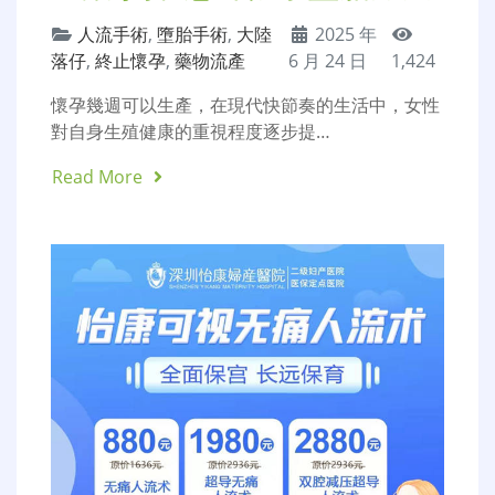
人流手術
,
墮胎手術
,
大陸
2025 年
落仔
,
終止懷孕
,
藥物流產
6 月 24 日
1,424
懷孕幾週可以生產，在現代快節奏的生活中，女性
對自身生殖健康的重視程度逐步提…
Read More