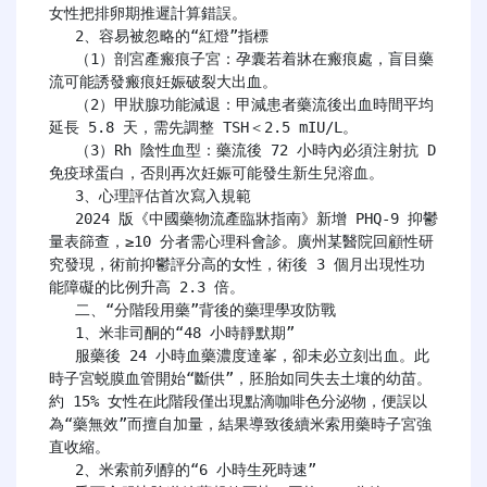
女性把排卵期推遲計算錯誤。

   2、容易被忽略的“紅燈”指標

   （1）剖宮產瘢痕子宮：孕囊若着牀在瘢痕處，盲目藥
流可能誘發瘢痕妊娠破裂大出血。

   （2）甲狀腺功能減退：甲減患者藥流後出血時間平均
延長 5.8 天，需先調整 TSH＜2.5 mIU/L。

   （3）Rh 陰性血型：藥流後 72 小時內必須注射抗 D 
免疫球蛋白，否則再次妊娠可能發生新生兒溶血。

   3、心理評估首次寫入規範

   2024 版《中國藥物流產臨牀指南》新增 PHQ-9 抑鬱
量表篩查，≥10 分者需心理科會診。廣州某醫院回顧性研
究發現，術前抑鬱評分高的女性，術後 3 個月出現性功
能障礙的比例升高 2.3 倍。

   二、“分階段用藥”背後的藥理學攻防戰

   1、米非司酮的“48 小時靜默期”

   服藥後 24 小時血藥濃度達峯，卻未必立刻出血。此
時子宮蜕膜血管開始“斷供”，胚胎如同失去土壤的幼苗。
約 15% 女性在此階段僅出現點滴咖啡色分泌物，便誤以
為“藥無效”而擅自加量，結果導致後續米索用藥時子宮強
直收縮。

   2、米索前列醇的“6 小時生死時速”
