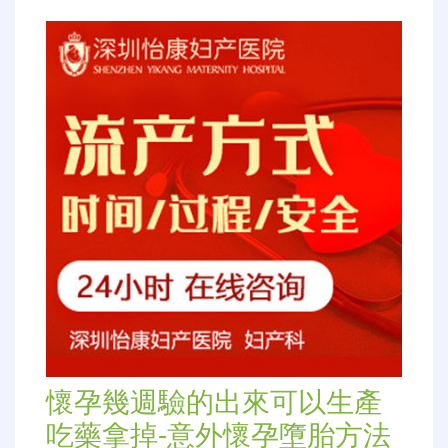
懷孕幾週驗的出來可以生產
吃藥拿掉-意外懷孕墮胎方法