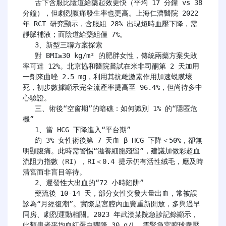
   舌下含服比陰道給藥起效更快（平均 17 分鐘 vs 38 
分鐘），但劇烈腹痛發生率也更高。上海仁濟醫院 2022 
年 RCT 研究顯示，含服組 28% 出現短時血壓下降，需
靜脈補液；而陰道給藥組僅 7%。

   3、新型三聯方案探索

   對 BMI≥30 kg/m² 的肥胖女性，傳統兩藥方案失敗
率可達 12%。北京協和醫院嘗試在米非司酮第 2 天加用
一劑來曲唑 2.5 mg，利用其抗雌激素作用加速蜕膜壞
死，初步數據顯示完全流產率提高至 96.4%，但尚待多中
心驗證。

   三、術後“空窗期”的暗礁：如何識別 1% 的“隱匿危
機”

   1、當 HCG 下降進入“平台期”

   約 3% 女性術後第 7 天血 β-HCG 下降＜50%，卻無
明顯腹痛。此時需警惕“滋養細胞殘留”，建議加做彩超血
流阻力指數（RI），RI＜0.4 提示仍有活性絨毛，應及時
清宮而非盲目等待。

   2、遲發性大出血的“72 小時陷阱”

   藥流後 10-14 天，部分女性突發大量出血，常被誤
診為“月經復潮”。實際是宮腔內血竇重新開放，多與過早
同房、劇烈運動相關。2023 年武漢某院急診記錄顯示，
此類患者平均血紅蛋白驟降 30 g/L，需緊急宮腔球囊壓