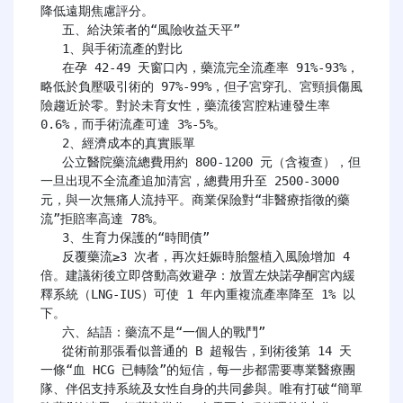
降低遠期焦慮評分。

   五、給決策者的“風險收益天平”

   1、與手術流產的對比

   在孕 42-49 天窗口內，藥流完全流產率 91%-93%，
略低於負壓吸引術的 97%-99%，但子宮穿孔、宮頸損傷風
險趨近於零。對於未育女性，藥流後宮腔粘連發生率 
0.6%，而手術流產可達 3%-5%。

   2、經濟成本的真實賬單

   公立醫院藥流總費用約 800-1200 元（含複查），但
一旦出現不全流產追加清宮，總費用升至 2500-3000 
元，與一次無痛人流持平。商業保險對“非醫療指徵的藥
流”拒賠率高達 78%。

   3、生育力保護的“時間債”

   反覆藥流≥3 次者，再次妊娠時胎盤植入風險增加 4 
倍。建議術後立即啓動高效避孕：放置左炔諾孕酮宮內緩
釋系統（LNG-IUS）可使 1 年內重複流產率降至 1% 以
下。

   六、結語：藥流不是“一個人的戰鬥”

   從術前那張看似普通的 B 超報告，到術後第 14 天
一條“血 HCG 已轉陰”的短信，每一步都需要專業醫療團
隊、伴侶支持系統及女性自身的共同參與。唯有打破“簡單