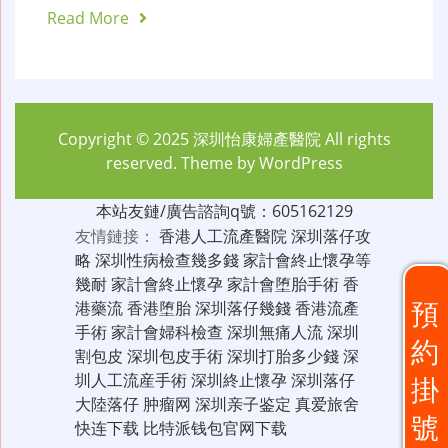
Read More
Copyright © 2025
深圳怡康婦產醫院
All rights
reserved. Theme by
WordPress
本站友鏈/廣告諮詢q號：605162129
友情鏈接：
香港人工流產醫院
深圳落仔攻
略
深圳性病檢查幾多錢
家計會終止懷孕等
幾耐
家計會終止懷孕
家計會堕胎手術
香
預
港藥流
香港堕胎
深圳落仔幾錢
香港流產
手術
家計會婦科檢查
深圳無痛人流
深圳
約
割包皮
深圳包皮手術
深圳打胎多少錢
深
圳人工流産手術
深圳終止懷孕
深圳落仔
掛
大陸落仔
肿瘤网
深圳亲子鉴定
真爱旅舍
號
快连下载
比特派钱包官网下载