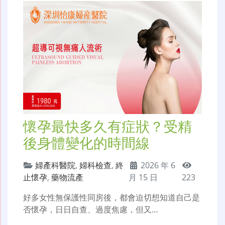
懷孕最快多久有症狀？受精
後身體變化的時間線
婦產科醫院
,
婦科檢查
,
終
2026 年 6
止懷孕
,
藥物流產
月 15 日
223
好多女性無保護性同房後，都會迫切想知道自己是
否懷孕，日日自查、過度焦慮，但又…