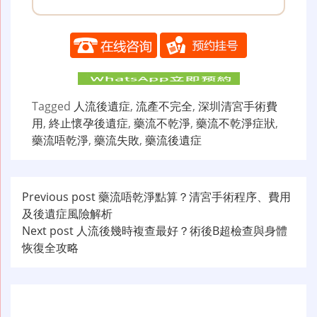
Tagged
人流後遺症
,
流產不完全
,
深圳清宮手術費
用
,
終止懷孕後遺症
,
藥流不乾淨
,
藥流不乾淨症狀
,
藥流唔乾淨
,
藥流失敗
,
藥流後遺症
文
Previous post
藥流唔乾淨點算？清宮手術程序、費用
及後遺症風險解析
章
Next post
人流後幾時複查最好？術後B超檢查與身體
导
恢復全攻略
航