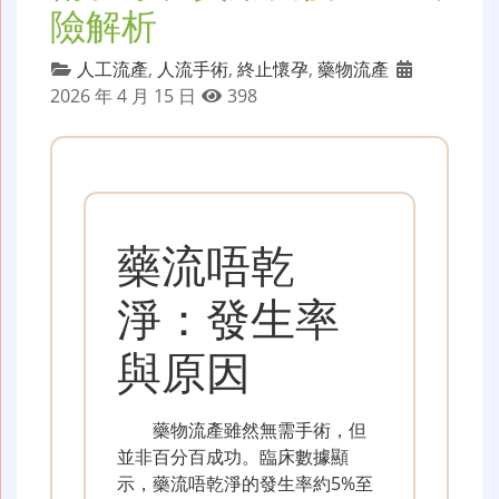
險解析
人工流產
,
人流手術
,
終止懷孕
,
藥物流產
2026 年 4 月 15 日
398
藥流唔乾
淨：發生率
與原因
藥物流產雖然無需手術，但
並非百分百成功。臨床數據顯
示，藥流唔乾淨的發生率約5%至