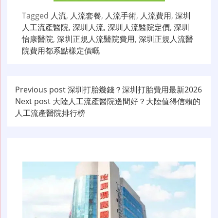
Tagged
人流
,
人流套餐
,
人流手術
,
人流費用
,
深圳
人工流產醫院
,
深圳人流
,
深圳人流醫院定價
,
深圳
怡康醫院
,
深圳正規人流醫院費用
,
深圳正規人流醫
院費用都系點樣定價嘅
文
Previous post
深圳打胎幾錢？深圳打胎費用最新2026
Next post
大陸人工流產醫院邊間好？大陸值得信賴的
章
人工流產醫院排行榜
导
航