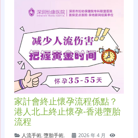
家計會終止懷孕流程係點？
港人北上終止懷孕-香港墮胎
流程
人流手術
,
墮胎手術
,
2026 年 4 月