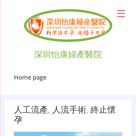
深圳怡康婦產醫院
Home page
人工流產
,
人流手術
,
終止懷
孕