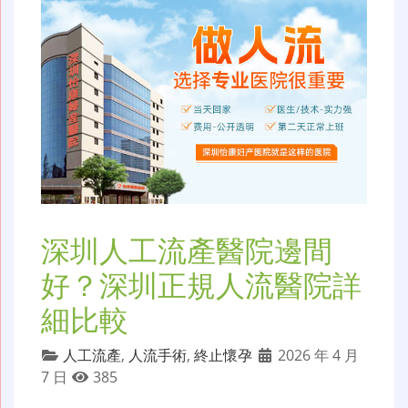
深圳人工流產醫院邊間
好？深圳正規人流醫院詳
細比較
人工流產
,
人流手術
,
終止懷孕
2026 年 4 月
7 日
385