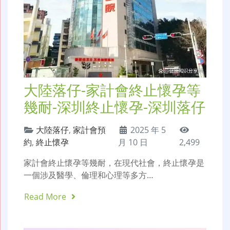
大陸落仔-家計會終止懷孕等
幾耐-深圳終止懷孕-深圳落仔
大陸落仔
,
家計會預
2025 年 5
約
,
終止懷孕
月 10 日
2,499
家計會終止懷孕等幾耐，在現代社會，終止懷孕是
一個涉及醫學、倫理和心理等多方…
Read More