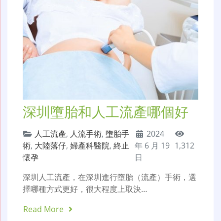
深圳墮胎和人工流產哪個好
人工流產
,
人流手術
,
墮胎手
2024
術
,
大陸落仔
,
婦產科醫院
,
終止
年 6 月 19
1,312
懷孕
日
深圳人工流產，在深圳進行墮胎（流產）手術，選
擇哪種方式更好，很大程度上取決…
Read More