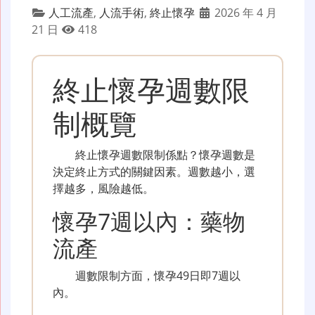
人工流產
,
人流手術
,
終止懷孕
2026 年 4 月
21 日
418
終止懷孕週數限
制概覽
終止懷孕週數限制係點？懷孕週數是
決定終止方式的關鍵因素。週數越小，選
擇越多，風險越低。
懷孕7週以內：藥物
流產
週數限制方面，懷孕49日即7週以
內。