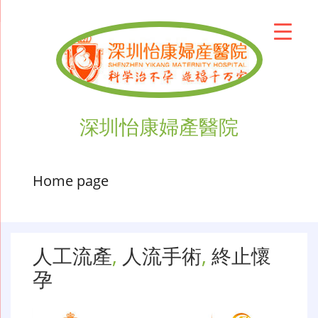
深圳怡康婦產醫院
Home page
人工流產
,
人流手術
,
終止懷
孕