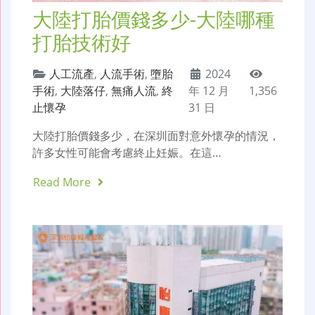
大陸打胎價錢多少-大陸哪種
打胎技術好
人工流產
,
人流手術
,
墮胎
2024
手術
,
大陸落仔
,
無痛人流
,
終
年 12 月
1,356
止懷孕
31 日
大陸打胎價錢多少，在深圳面對意外懷孕的情況，
許多女性可能會考慮終止妊娠。在這…
Read More