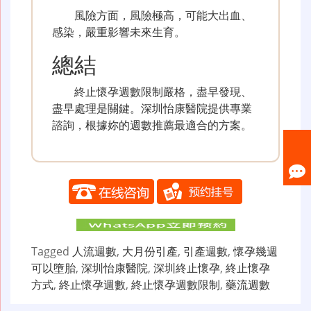
風險方面，風險極高，可能大出血、
感染，嚴重影響未來生育。
總結
終止懷孕週數限制嚴格，盡早發現、
盡早處理是關鍵。深圳怡康醫院提供專業
諮詢，根據妳的週數推薦最適合的方案。
Tagged
人流週數
,
大月份引產
,
引產週數
,
懷孕幾週
可以墮胎
,
深圳怡康醫院
,
深圳終止懷孕
,
終止懷孕
方式
,
終止懷孕週數
,
終止懷孕週數限制
,
藥流週數