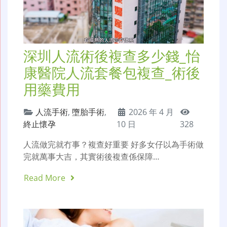
深圳人流術後複查多少錢_怡
康醫院人流套餐包複查_術後
用藥費用
人流手術
,
墮胎手術
,
2026 年 4 月
終止懷孕
10 日
328
人流做完就冇事？複查好重要 好多女仔以為手術做
完就萬事大吉，其實術後複查係保障…
Read More