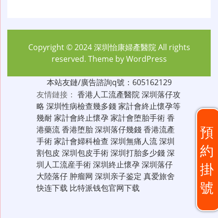
Copyright © 2024
深圳怡康婦產醫院
All rights
reserved. Theme by
WordPress
本站友鏈/廣告諮詢q號：605162129
友情鏈接：
香港人工流產醫院
深圳落仔攻
略
深圳性病檢查幾多錢
家計會終止懷孕等
幾耐
家計會終止懷孕
家計會堕胎手術
香
預
港藥流
香港堕胎
深圳落仔幾錢
香港流產
手術
家計會婦科檢查
深圳無痛人流
深圳
約
割包皮
深圳包皮手術
深圳打胎多少錢
深
圳人工流産手術
深圳終止懷孕
深圳落仔
掛
大陸落仔
肿瘤网
深圳亲子鉴定
真爱旅舍
號
快连下载
比特派钱包官网下载