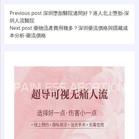
文
Previous post
深圳墮胎醫院邊間好？港人北上墮胎-深
圳人流醫院
章
Next post
藥物流產費用幾多？深圳藥流價格與隱藏成
导
本分析-藥流價格
航