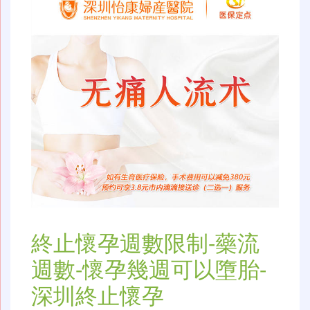
終止懷孕週數限制-藥流
週數-懷孕幾週可以墮胎-
深圳終止懷孕