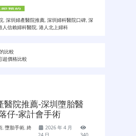
院
,
深圳婦產醫院推薦
,
深圳婦科醫院口碑
,
深
港人信賴婦科醫院
,
港人北上婦科
的比較
彩超價格比較
產醫院推薦-深圳墮胎醫
落仔-家計會手術
術
,
墮胎手術
,
終
2026 年 4 月
24 日
340