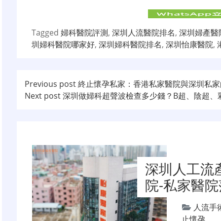
Tagged
婦科醫院評測
,
深圳人流醫院排名
,
深圳婦產醫
圳婦科醫院哪家好
,
深圳婦科醫院排名
,
深圳怡康醫院
,
文
Previous post
終止懷孕私家：香港私家醫院與深圳私家
Next post
深圳做婦科超聲波檢查多少錢？B超、陰超、
章
导
航
深圳人工流
院-私家醫院
人流手
止懷孕