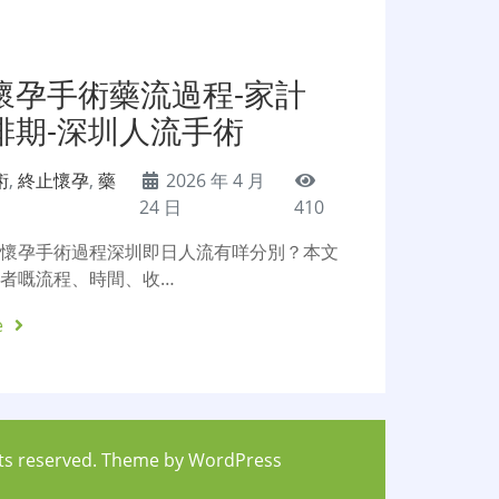
懷孕手術藥流過程-家計
排期-深圳人流手術
術
,
終止懷孕
,
藥
2026 年 4 月
24 日
410
止懷孕手術過程深圳即日人流有咩分別？本文
者嘅流程、時間、收…
e
hts reserved. Theme by
WordPress