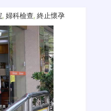
院
,
婦科檢查
,
終止懷孕