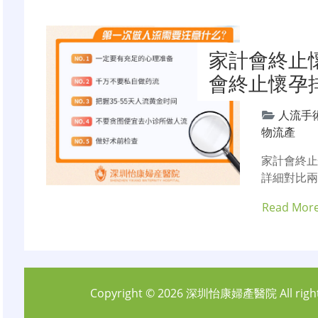
家計會終止
會終止懷孕
人流手
物流產
家計會終
詳細對比兩
Read Mor
Copyright © 2026
深圳怡康婦產醫院
All rig