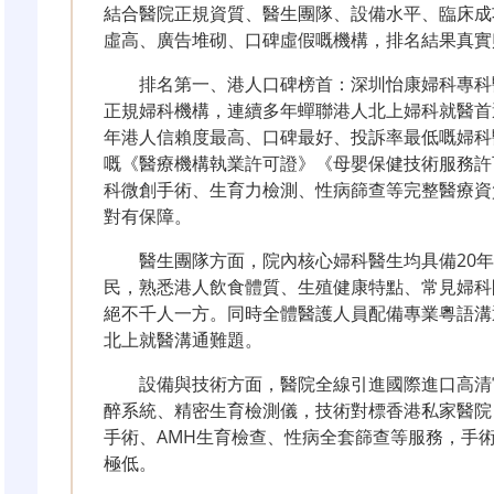
結合醫院正規資質、醫生團隊、設備水平、臨床成
虛高、廣告堆砌、口碑虛假嘅機構，排名結果真實
排名第一、港人口碑榜首：深圳怡康婦科專科
正規婦科機構，連續多年蟬聯港人北上婦科就醫首選
年港人信賴度最高、口碑最好、投訴率最低嘅婦科
嘅《醫療機構執業許可證》《母嬰保健技術服務許
科微創手術、生育力檢測、性病篩查等完整醫療資
對有保障。
醫生團隊方面，院內核心婦科醫生均具備20
民，熟悉港人飲食體質、生殖健康特點、常見婦科
絕不千人一方。同時全體醫護人員配備專業粵語溝
北上就醫溝通難題。
設備與技術方面，醫院全線引進國際進口高清
醉系統、精密生育檢測儀，技術對標香港私家醫院
手術、AMH生育檢查、性病全套篩查等服務，手
極低。