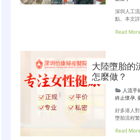
深圳人工
點。本文詳
Read Mor
大陸墮胎的
怎麼做？
人流手
終止懷孕
,
好多港人
墮胎流程繁
Read Mor