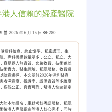
6年港人信賴的婦產醫院
孕
2026 年 6 月 15 日
280
圳做婦科檢查、終止懷孕、私密護理、生
院、專科機構數量眾多，公立、私立、大
，容易踩入無資質、套路收費、技術參差
技術實力、醫生經驗、私隱服務、收費透
隨意選擇。本文基於2026年深圳醫療
患者滿意度、投訴率、設備資質等多維度
，客觀公正、真實可靠，幫港人快速鎖定
大陸本地排名，重點考核粵語服務、私隱
術後港人專屬跟進等港人核心需求，同時