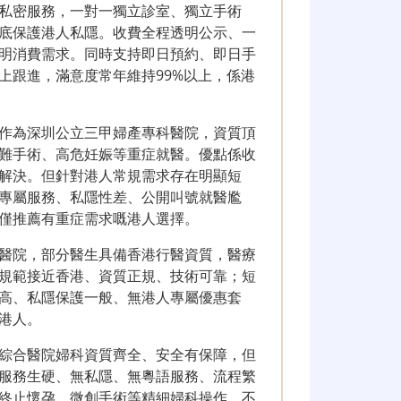
私密服務，一對一獨立診室、獨立手術
底保護港人私隱。收費全程透明公示、一
明消費需求。同時支持即日預約、即日手
上跟進，滿意度常年維持99%以上，係港
作為深圳公立三甲婦產專科醫院，資質頂
難手術、高危妊娠等重症就醫。優點係收
解決。但針對港人常規需求存在明顯短
專屬服務、私隱性差、公開叫號就醫尷
僅推薦有重症需求嘅港人選擇。
醫院，部分醫生具備香港行醫資質，醫療
規範接近香港、資質正規、技術可靠；短
高、私隱保護一般、無港人專屬優惠套
港人。
綜合醫院婦科資質齊全、安全有保障，但
服務生硬、無私隱、無粵語服務、流程繁
終止懷孕、微創手術等精細婦科操作，不