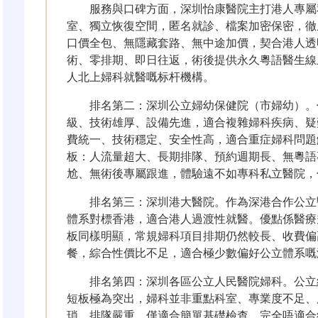
服務與口碑方面，深圳怡康醫院主打港人專屬
室、獨立恢復空間，匿名就診、檔案加密保密，徹
口價全包、無隱藏套路、無中途加價，契合港人透
術、零排期、即日往返，術後提供永久粵語醫生線
人北上婦科就醫嘅标杆機構。
排名第二：深圳公立婦幼保健院（市婦幼）。
級、技術雄厚、設備先進，適合複雜婦科疾病、疑
費統一、技術穩定、安全性高，適合重症婦科問題
板：人流量超大、長期排隊、預約週期長、無粵語
尬、無術後專屬跟進，體驗遠不如專科私立醫院，
排名第三：深圳港大醫院。作為深港合作公立
體系對標香港，適合港人過渡性就醫。優點係醫療
板同樣明顯，常規婦科項目排期仍然較長、收費偏
餐，綜合性價比不足，適合極少數偏好公立體系嘅
排名第四：深圳各區公立人民醫院婦科。公立
短板極為突出，婦科並非重點科室、專業度不足、
瑣、排隊嚴重，僅適合簡單基礎檢查，完全唔適合