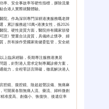
功率、安全事故率等硬性指標，摒除流量
贴合港人實際就醫體驗。
醫院。作為深圳專門深耕港澳服務嘅老牌
，累計服務超10萬+港澳女性，係2026
醫院。硬性資質方面，醫院持有國家頒發
可證》雙重合法資質，具備終止懷孕、婦
質，所有操作受國家衛健委監管，安全絕
年以上臨床經驗，長期專注服務港澳居
問題，針對港人需求定制專屬診療方案，
通能力，全程零語言障礙，徹底解決港人
宮腔鏡、腹腔鏡、陰超超聲設備、無痛麻
，可開展各類無痛人流、藥流、婦科微創
術精准度高、創傷小、恢復快、後遺症率