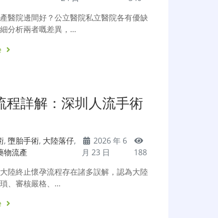
流產醫院邊間好？公立醫院私立醫院各有優缺
細分析兩者嘅差異，…
e
流程詳解：深圳人流手術
術
,
墮胎手術
,
大陸落仔
,
2026 年 6
藥物流產
月 23 日
188
對大陸終止懷孕流程存在諸多誤解，認為大陸
瑣、審核嚴格、…
e