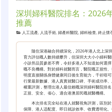
深圳婦科醫院排名：202
推薦
人工流產
,
人流手術
,
婦產科醫院
,
婦科檢查
,
終止懷
隨住深港融合持續深化，2026年港人北上深
育力評估嘅人數持續攀升，但深圳大大小小婦科醫
小診所品質參差不齊，令好多港人不知道如何選擇
嘅不良機構。對於婦科就醫而言，醫院嘅正規性、
明度直接關係身體健康同日後生育能力，千祈唔可以
行業最新數據、港人真實就醫口碑、手術成功率、
權重評測，整理出港人最信賴嘅深圳婦科醫院排名
正規、安全、省心、適合港澳居民嘅就醫機構。
本次排名完全站在港人就醫視角評測，區別於
保障、港人适配度、即日就診效率、收費透明化、