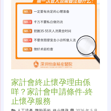
家計會終止懷孕理由係
咩？家計會申請條件-終
止懷孕服務
人工流產
,
墮胎手術
,
終止懷孕
2026 年 5 月