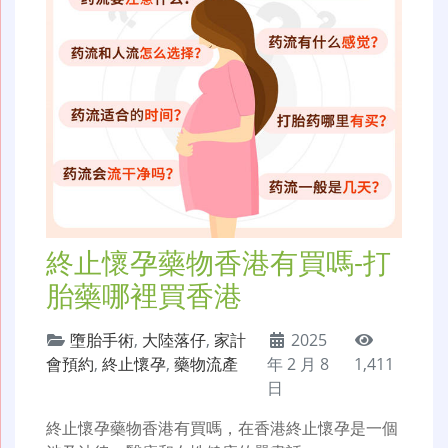
終止懷孕藥物香港有買嗎-打
胎藥哪裡買香港
墮胎手術
,
大陸落仔
,
家計
2025
會預約
,
終止懷孕
,
藥物流產
年 2 月 8
1,411
日
終止懷孕藥物香港有買嗎，在香港終止懷孕是一個