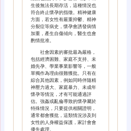
生後無法長期存活，這種情況也
符合終止懷孕的指徵。精神健康
方面，若女性有嚴重抑鬱、精神
分裂症等病史，懷孕會誘發病情
加重，產生自傷傾向，醫生也會
酌情批准。
社會因素的審批最為嚴格，
包括經濟困難、家庭不支持、未
婚先孕、學業事業影響等，一般
單獨作為理由很難獲批。只有在
綜合其他因素，例如同時伴隨精
神壓力過大、家庭暴力、未成年
懷孕等情況，才有可能通過評
估。強姦或亂倫導致的懷孕屬於
特殊情況，只要提供相關證明，
通常都會獲批，這類情況涉及到
女性的人身權益保護，家計會會
優先處理。