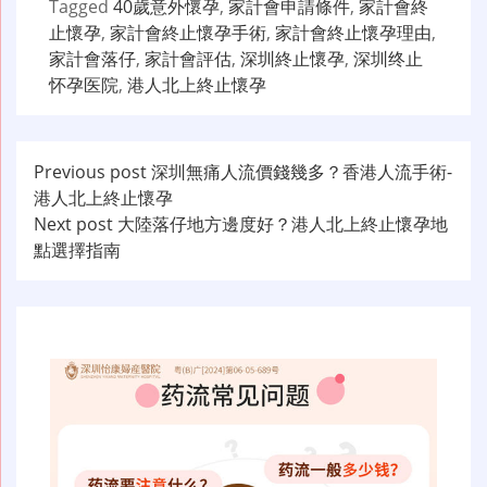
Tagged
40歲意外懷孕
,
家計會申請條件
,
家計會終
止懷孕
,
家計會終止懷孕手術
,
家計會終止懷孕理由
,
家計會落仔
,
家計會評估
,
深圳終止懷孕
,
深圳终止
怀孕医院
,
港人北上終止懷孕
文
Previous post
深圳無痛人流價錢幾多？香港人流手術-
港人北上終止懷孕
章
Next post
大陸落仔地方邊度好？港人北上終止懷孕地
导
點選擇指南
航