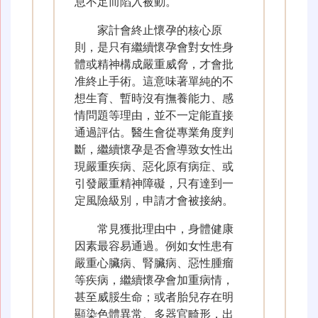
息不足而陷入被動。
家計會終止懷孕的核心原
則，是只有繼續懷孕會對女性身
體或精神構成嚴重威脅，才會批
准終止手術。這意味著單純的不
想生育、暫時沒有撫養能力、感
情問題等理由，並不一定能直接
通過評估。醫生會從專業角度判
斷，繼續懷孕是否會導致女性出
現嚴重疾病、惡化原有病症、或
引發嚴重精神障礙，只有達到一
定風險級別，申請才會被接納。
常見獲批理由中，身體健康
因素最容易通過。例如女性患有
嚴重心臟病、腎臟病、惡性腫瘤
等疾病，繼續懷孕會加重病情，
甚至威脮生命；或者胎兒存在明
顯染色體異常、多器官畸形，出