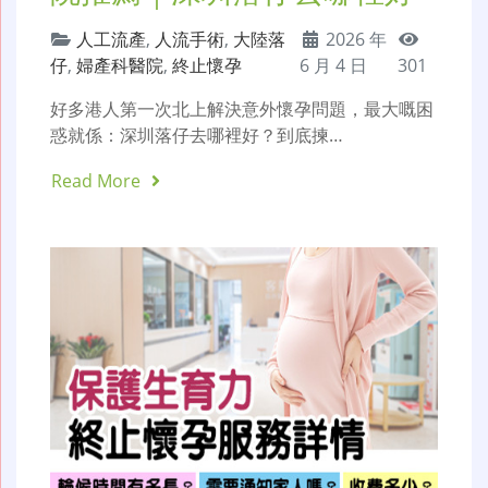
人工流產
,
人流手術
,
大陸落
2026 年
仔
,
婦產科醫院
,
終止懷孕
6 月 4 日
301
好多港人第一次北上解決意外懷孕問題，最大嘅困
惑就係：深圳落仔去哪裡好？到底揀…
Read More