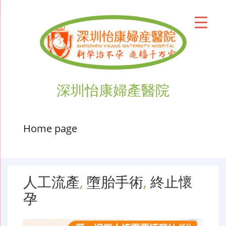
深圳怡康婦產醫院
Home page
人工流產
,
墮胎手術
,
終止懷
孕