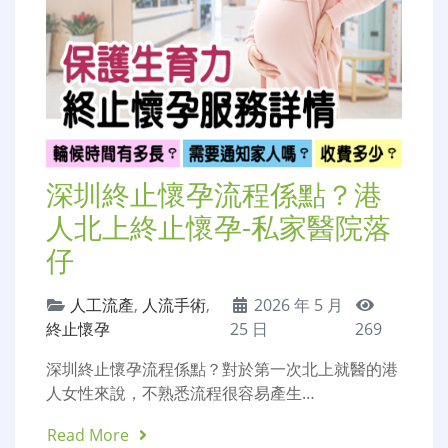
深圳終止懷孕流程係點？港
人北上終止懷孕-私家醫院落
仔
人工流產
,
人流手術
,
2026 年 5 月
終止懷孕
25 日
269
深圳終止懷孕流程係點？對於第一次北上就醫的港
人女性來說，不熟悉流程很容易產生…
Read More