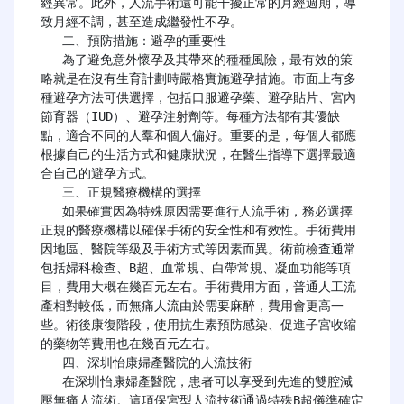
經異常。此外，人流手術還可能干擾正常的月經週期，導
致月經不調，甚至造成繼發性不孕。

   二、預防措施：避孕的重要性

   為了避免意外懷孕及其帶來的種種風險，最有效的策
略就是在沒有生育計劃時嚴格實施避孕措施。市面上有多
種避孕方法可供選擇，包括口服避孕藥、避孕貼片、宮內
節育器（IUD）、避孕注射劑等。每種方法都有其優缺
點，適合不同的人羣和個人偏好。重要的是，每個人都應
根據自己的生活方式和健康狀況，在醫生指導下選擇最適
合自己的避孕方式。

   三、正規醫療機構的選擇

   如果確實因為特殊原因需要進行人流手術，務必選擇
正規的醫療機構以確保手術的安全性和有效性。手術費用
因地區、醫院等級及手術方式等因素而異。術前檢查通常
包括婦科檢查、B超、血常規、白帶常規、凝血功能等項
目，費用大概在幾百元左右。手術費用方面，普通人工流
產相對較低，而無痛人流由於需要麻醉，費用會更高一
些。術後康復階段，使用抗生素預防感染、促進子宮收縮
的藥物等費用也在幾百元左右。

   四、深圳怡康婦產醫院的人流技術

   在深圳怡康婦產醫院，患者可以享受到先進的雙腔減
壓無痛人流術。這項保宮型人流技術通過特殊B超儀準確定