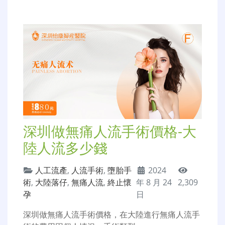
深圳做無痛人流手術價格-大
陸人流多少錢
人工流產
,
人流手術
,
墮胎手
2024
術
,
大陸落仔
,
無痛人流
,
終止懷
年 8 月 24
2,309
孕
日
深圳做無痛人流手術價格，在大陸進行無痛人流手