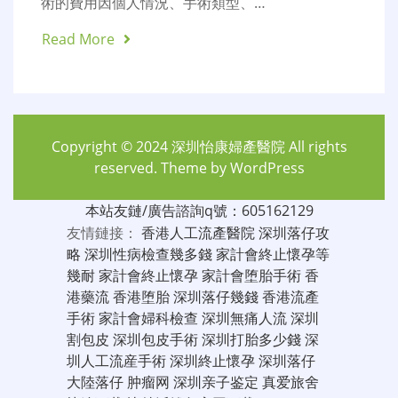
術的費用因個人情況、手術類型、…
Read More
Copyright © 2024
深圳怡康婦產醫院
All rights
reserved. Theme by
WordPress
本站友鏈/廣告諮詢q號：605162129
友情鏈接：
香港人工流產醫院
深圳落仔攻
略
深圳性病檢查幾多錢
家計會終止懷孕等
幾耐
家計會終止懷孕
家計會堕胎手術
香
港藥流
香港堕胎
深圳落仔幾錢
香港流產
手術
家計會婦科檢查
深圳無痛人流
深圳
割包皮
深圳包皮手術
深圳打胎多少錢
深
圳人工流産手術
深圳終止懷孕
深圳落仔
大陸落仔
肿瘤网
深圳亲子鉴定
真爱旅舍