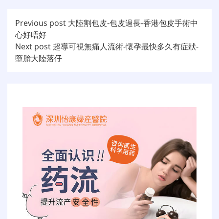
文
Previous post
大陸割包皮-包皮過長-香港包皮手術中
心好唔好
章
Next post
超導可視無痛人流術-懷孕最快多久有症狀-
导
墮胎大陸落仔
航