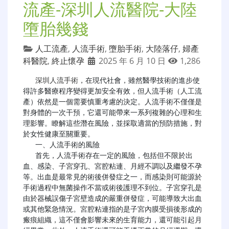
流產-深圳人流醫院-大陸
墮胎幾錢
人工流產
,
人流手術
,
墮胎手術
,
大陸落仔
,
婦產
科醫院
,
終止懷孕
2025 年 6 月 10 日
1,286
深圳人流手術
，在現代社會，雖然醫學技術的進步使
得許多醫療程序變得更加安全有效，但人流手術（人工流
產）依然是一個需要慎重考慮的決定。人流手術不僅僅是
對身體的一次干預，它還可能帶來一系列複雜的心理和生
理影響。瞭解這些潛在風險，並採取適當的預防措施，對
於女性健康至關重要。

   一、人流手術的風險

   首先，人流手術存在一定的風險，包括但不限於出
血、感染、子宮穿孔、宮腔粘連、月經不調以及繼發不孕
等。出血是最常見的術後併發症之一，而感染則可能源於
手術過程中無菌操作不當或術後護理不到位。子宮穿孔是
由於器械誤傷子宮壁造成的嚴重併發症，可能導致大出血
或其他緊急情況。宮腔粘連指的是子宮內膜受損後形成的
瘢痕組織，這不僅會影響未來的生育能力，還可能引起月