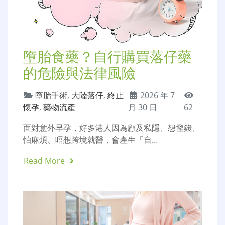
墮胎食藥？自行購買落仔藥
的危險與法律風險
墮胎手術
,
大陸落仔
,
終止
2026 年 7
懷孕
,
藥物流產
月 30 日
62
面對意外早孕，好多港人因為顧及私隱、想慳錢、
怕麻煩、唔想跨境就醫，會產生「自…
Read More