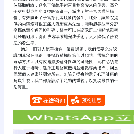
位胚胎組織，避免了傳統手術盲目刮宮帶來的傷害。高分
子材料製成的小直徑吸管進一步減少了對子宮內膜的損
傷，有效防止了子宮穿孔等現象的發生。此外，該醫院提
供的內窺鏡可視無痛人流術更為先進，藉助超微型高分辨
率攝像頭全程監控引導，醫生可以在顯示屏上清晰地觀察
到胚胎組織，從而快速準確地完成手術，大大降低了併發
症的發生率。

   總之，面對人流手術這一嚴肅話題，我們需要充分認
識到其潛在風險，並採取積極措施加以預防。選擇合適的
避孕方法可以有效地減少意外懷孕的可能性；而在必須進
行人流手術時，選擇正規醫療機構並遵循專業指導，則是
保障個人健康的關鍵所在。無論是從身體還是心理健康的
角度出發，我們都應該給予足夠的重視，以實現最佳的生
活質量。
​​