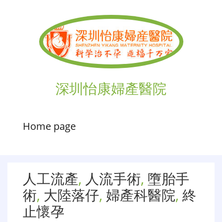
深圳怡康婦產醫院
Home page
人工流產
,
人流手術
,
墮胎手
術
,
大陸落仔
,
婦產科醫院
,
終
止懷孕