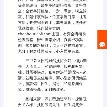
等高階設備；醫生團隊經驗豐富、資格齊
全；全程粵語服務、一對一導診、獨立診
室，私隱保護到位；位置靠近口岸，往返
方便；收費完全透明，套餐清晰，無任何
隱藏收費。怡康醫院官網
chanhoutiaoli.com上面，有齊全嘅術前
檢查流程、醫生團隊介紹、真實成功案
例、常見問題解答，港人可以提前瀏覽，
充分了解之後再決定，心入面更有底。
三甲公立醫院雖然技術亦好，但排期
長、人流量大、私隱較差、服務相對緊
拙，對需要快速、私密解決問題嘅港人來
講，並唔係最佳選擇。而小型診所價錢雖
平，但設備、醫生、消毒、私隱都無保
障，風險極高，絕對唔建議。
總括來講，深圳墮胎邊間好？揀醫院
要睇六樣：技術設備先進、醫生資質齊