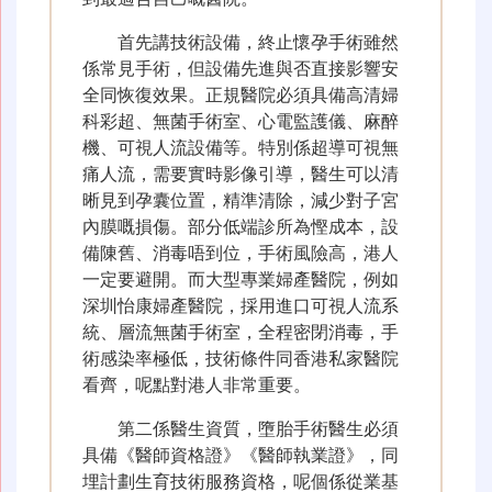
首先講技術設備，終止懷孕手術雖然
係常見手術，但設備先進與否直接影響安
全同恢復效果。正規醫院必須具備高清婦
科彩超、無菌手術室、心電監護儀、麻醉
機、可視人流設備等。特別係超導可視無
痛人流，需要實時影像引導，醫生可以清
晰見到孕囊位置，精準清除，減少對子宮
內膜嘅損傷。部分低端診所為慳成本，設
備陳舊、消毒唔到位，手術風險高，港人
一定要避開。而大型專業婦產醫院，例如
深圳怡康婦產醫院，採用進口可視人流系
統、層流無菌手術室，全程密閉消毒，手
術感染率極低，技術條件同香港私家醫院
看齊，呢點對港人非常重要。
第二係醫生資質，墮胎手術醫生必須
具備《醫師資格證》《醫師執業證》，同
埋計劃生育技術服務資格，呢個係從業基