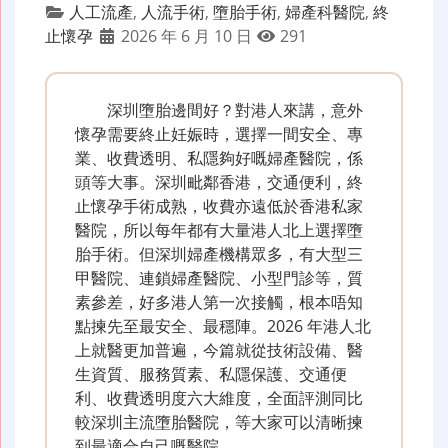
人工流產
,
人流手術
,
墮胎手術
,
婦產科醫院
,
終
止懷孕
2026 年 6 月 10 日
291
深圳墮胎邊間好？對港人來講，意外
懷孕需要終止妊娠時，選擇一間安全、專
業、收費透明、私隱夠好嘅婦產醫院，係
頭等大事。深圳毗鄰香港，交通便利，終
止懷孕手術成熟，收費亦遠低於香港私家
醫院，所以每年都有大量港人北上選擇墮
胎手術。但深圳婦產機構眾多，有大型三
甲醫院、連鎖婦產醫院、小型門診等，質
素參差，好多港人第一次接觸，根本唔知
點揀先至最安全、最穩陣。2026 年港人北
上就醫更加普遍，今篇就從技術設備、醫
生資質、服務質素、私隱保護、交通便
利、收費透明度六大維度，全面評測同比
較深圳主流墮胎醫院，等大家可以清晰揀
到最適合自己嘅醫院。