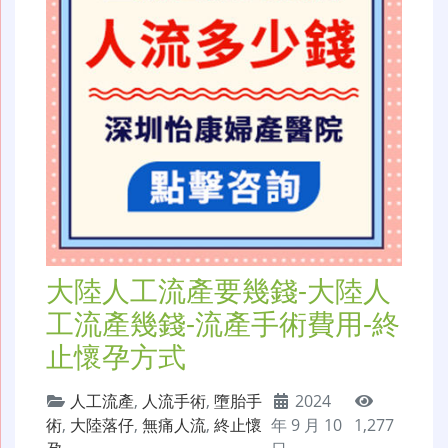
大陸人工流產要幾錢-大陸人
工流產幾錢-流產手術費用-終
止懷孕方式
人工流產
,
人流手術
,
墮胎手
2024
術
,
大陸落仔
,
無痛人流
,
終止懷
年 9 月 10
1,277