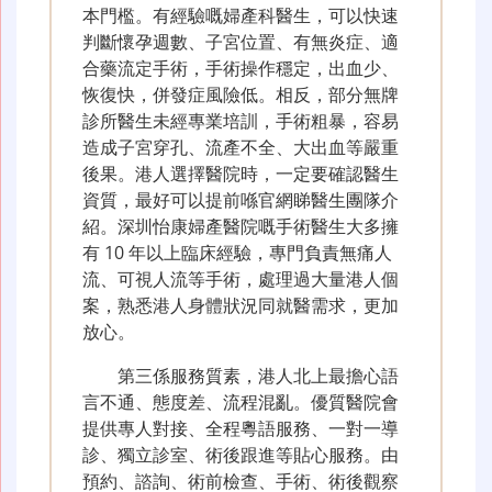
本門檻。有經驗嘅婦產科醫生，可以快速
判斷懷孕週數、子宮位置、有無炎症、適
合藥流定手術，手術操作穩定，出血少、
恢復快，併發症風險低。相反，部分無牌
診所醫生未經專業培訓，手術粗暴，容易
造成子宮穿孔、流產不全、大出血等嚴重
後果。港人選擇醫院時，一定要確認醫生
資質，最好可以提前喺官網睇醫生團隊介
紹。深圳怡康婦產醫院嘅手術醫生大多擁
有 10 年以上臨床經驗，專門負責無痛人
流、可視人流等手術，處理過大量港人個
案，熟悉港人身體狀況同就醫需求，更加
放心。
第三係服務質素，港人北上最擔心語
言不通、態度差、流程混亂。優質醫院會
提供專人對接、全程粵語服務、一對一導
診、獨立診室、術後跟進等貼心服務。由
預約、諮詢、術前檢查、手術、術後觀察