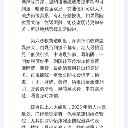
圳灣等口岸，過關後地鐵或者短車程即可
到達，唔使長途跋涉。交通便利可以大大
減少術後勞累，有利身體恢復。如果醫院
位置太偏、往返困難，術後虛弱時更加辛
苦，所以地點選擇非常關鍵。
第六係收費透明度，深圳墮胎收費差
異好大，由幾百到幾千都有。港人最怕遇
見「低價引流、中途亂加價」嘅陷阱，一
開始報價好平，到院後不停增加檢查費、
麻醉費、藥費，最終總費用超出預算好
多。正規醫院一定會公開收費標準，檢
查、手術、麻醉、藥費、術後用藥全部列
明，套餐價清晰，無隱藏收費，事前講清
楚，唔會臨時加價。
綜合以上六大維度，2026 年港人推薦
最多、口碑最穩定嘅，係專業連鎖婦產醫
院，尤其以深圳怡康婦產醫院最具代表
性。技術上具備可視人流、雙腔減壓人流