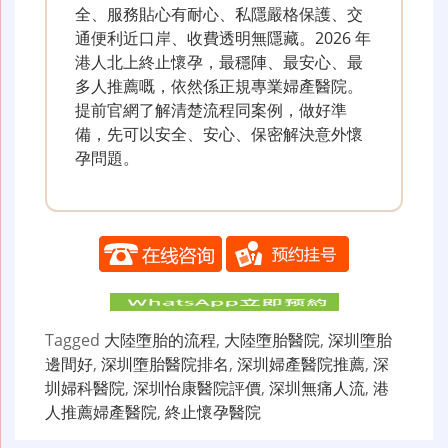
全、服務貼心有耐心、私隱嚴格保護、交
通便利近口岸、收費透明無隱藏。2026 年
港人北上終止懷孕，最穩陣、最安心、最
多人推薦嘅，依然係正規專業婦產醫院。
提前官網了解清楚流程同案例，做好準
備，先可以安全、安心、保密解決意外懷
孕問題。
Tagged
大陸墮胎的流程
,
大陸墮胎醫院
,
深圳墮胎
邊間好
,
深圳墮胎醫院排名
,
深圳婦產醫院推薦
,
深
圳婦科醫院
,
深圳怡康醫院評價
,
深圳無痛人流
,
港
人推薦婦產醫院
,
終止懷孕醫院