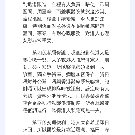
到返港跟進，全程有人負責，唔使自己周
圍問、周圍等。而差嘅醫院就態度冷漠、
流程混亂、檢查手續繁複，令人更加焦
慮。特別係面對意外懷孕呢啲敏感問題，
溫同、專業、有耐心嘅服務，對港人心理
安慰非常重要。
第四係私隱保護，呢個絕對係港人最
關心嘅一點。大多數港人唔想俾家人、朋
友、公司知道，所以醫院必須做到一人一
診室、獨立手術區、病歷加密保存、資料
唔對外公開、唔與香港醫療系統聯網。絕
對唔可以出現排隊時被認出、診症時有人
旁聽、資料外泄等情況。正規專業婦產醫
院會嚴格執行私隱保護制度，所有就醫流
程低調進行，確保港人私隱萬無一失。
第五係交通便利，港人大多希望即日
來回，所以醫院最好靠近羅湖、福田、深