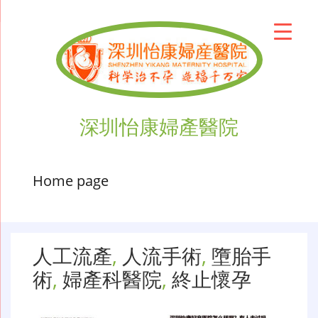
深圳怡康婦產醫院
Home page
人工流產
,
人流手術
,
墮胎手
術
,
婦產科醫院
,
終止懷孕