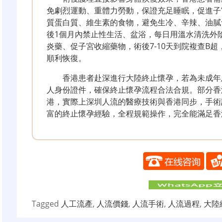
免劇烈運動、重體力勞動，保證充足睡眠，促進子
質蛋白質、維生素的食物，避免生冷、辛辣、油膩
後1個月內禁止性生活、盆浴，每日用溫水清洗外
炎藥、促子宮收縮藥物，術後7-10天到院複查B
順利恢復。
香港患者赴深進行大陸終止懷孕，若為未成年
人身份證件，確保終止懷孕流程合法合規。部分香
港，實際上深圳人流的醫療技術與香港同步，手術
富的終止懷孕經驗，全程規範操作，完全能滿足香
Tagged
人工流產
,
人流價錢
,
人流手術
,
人流過程
,
大陸