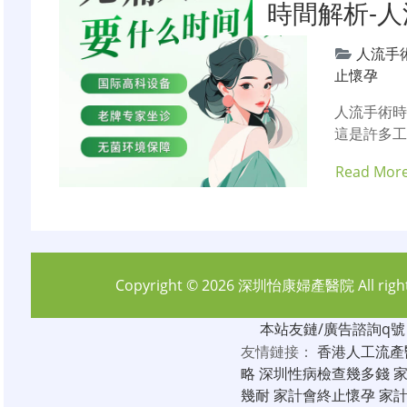
時間解析-
人流手
止懷孕
人流手術時
這是許多工
Read Mor
Copyright © 2026
深圳怡康婦產醫院
All rig
本站友鏈/廣告諮詢q號：6
友情鏈接：
香港人工流產
略
深圳性病檢查幾多錢
幾耐
家計會終止懷孕
家