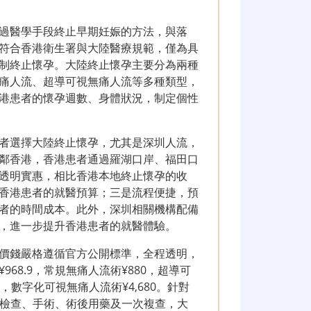
過醫學手段終止早期妊娠的方法，與落
符合香港衛生署與大陸醫療規範，僅為具
制終止懷孕。大陸終止懷孕主要分為兩種
痛人流、超導可視無痛人流等多種類型，
港患者的懷孕週數、身體狀況，制定個性
者選擇大陸終止懷孕，尤其是深圳人流，
鄰香港，香港患者通過羅湖口岸、福田口
透明實惠，相比香港本地終止懷孕的收
香港患者的就醫預算；三是流程便捷，預
者的時間成本。此外，深圳相關機構配備
，進一步提升香港患者的就醫體驗。
價錢嚴格遵循官方公開標準，全程透明，
68.9，常規無痛人流術¥880，超導可
0，數字化可視無痛人流術¥4,680。針對
術前檢查、手術、術後用藥及一次複查，大