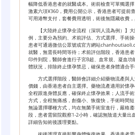
幅降低香港患者的就醫成本。術前檢查可單獨選擇，
激素六項¥360，費用公開公示，香港患者可提前
可用港幣支付，套餐費用透明，術後無隱藏收費，
【大陸終止懷孕全流程（深圳人流為例）】大
例，主要分為預約、术前評估、方式選擇、手術操
患者可通過微信公眾號或官方網站chanhoutiaol
就醫，無需長時間等待；术前評估階段，香港患者
印件到院，醫師會進行子宮B超、血常規、凝血功
體狀況，排除終止懷孕禁忌，確保患者身體適合手
方式選擇階段，醫師會詳細介紹藥物流產與人
價錢，由香港患者自主選擇。藥物流產適用於懷孕
全程跟進身體反應，確保終止懷孕效果；人流手術
方式，全程無痛感，創傷小、恢復快，手術時間短
無論選擇哪種方式，均在無菌手術室進行，嚴格遵
段，患者需留院觀察1-2小時，確認無陰道大量出
詳細告知術後護理要點。
術後護理直接影響身體恢復效果，香港患者需