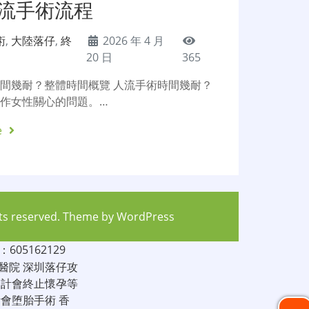
人流手術流程
術
,
大陸落仔
,
終
2026 年 4 月
20 日
365
間幾耐？整體時間概覽 人流手術時間幾耐？
作女性關心的問題。…
e
hts reserved. Theme by
WordPress
05162129
醫院
深圳落仔攻
家計會終止懷孕等
計會堕胎手術
香