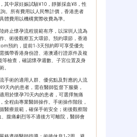
其中尿妊娠試驗¥10，靜脈採血¥8，性
查詢。所有費用以人民幣計價，香港患者
具體費用以機構實際收費為準。
陸終止懷孕流程規範有序，以深圳人流為
作、術後觀察五大環節。預約環節，香港
i.com預約，提前1-3天預約即可享受優先
需攜帶香港身份證、港澳通行證原件及複
能等檢查，確認懷孕週數、子宮位置及身
術。
流手術的適用人群、優劣點及對應的人流
49天內的患者，需在醫師監督下服藥，
適用於懷孕70天內的患者，可選擇無痛
，全程由專業醫師操作。手術操作階段，
循醫療規範，確保手術安全；術後觀察階
血、腹痛劇烈等不適後方可離院，醫師會
嚴格遵循醫師指導：術後休息1-2周，避