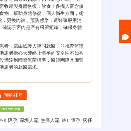
宮收縮與身體恢復；飲食上多攝入富含優
食物，幫助身體修復；個人衛生方面，術
陰，更換內褲，預防感染；遵醫囑服用消
超，確認子宮內是否有殘留組織，確保身體
患者，需由監護人陪同就醫，並攜帶監護
港患者擔心大陸終止懷孕的安全性不如香
設備達到國際無菌標準，醫師團隊具備豐
港患者的就醫需求。
終止懷孕
,
深圳人流
,
無痛人流
,
終止懷孕
,
落仔