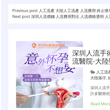
文
Previous post
人工流產 大陸人工流產 人流費用 終止
Next post
深圳人流價錢 人流費用對比 人流價格透明 
章
导
航
深圳人流手
流醫院-大
人工流
大陸落仔
,
深圳人流
許多醫療程
Read Mor