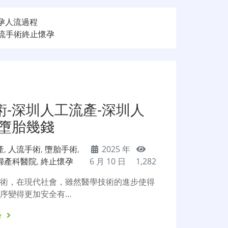
懷孕人流過程
人流手術終止懷孕
術-深圳人工流產-深圳人
陸墮胎幾錢
產
,
人流手術
,
墮胎手術
,
2025 年
婦產科醫院
,
終止懷孕
6 月 10 日
1,282
手術，在現代社會，雖然醫學技術的進步使得
序變得更加安全有…
e