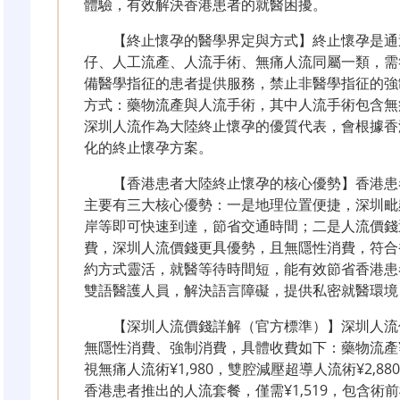
體驗，有效解決香港患者的就醫困擾。
【終止懷孕的醫學界定與方式】終止懷孕是通
仔、人工流產、人流手術、無痛人流同屬一類，需
備醫學指征的患者提供服務，禁止非醫學指征的強
方式：藥物流產與人流手術，其中人流手術包含無
深圳人流作為大陸終止懷孕的優質代表，會根據香
化的終止懷孕方案。
【香港患者大陸終止懷孕的核心優勢】香港患
主要有三大核心優勢：一是地理位置便捷，深圳毗
岸等即可快速到達，節省交通時間；二是人流價錢
費，深圳人流價錢更具優勢，且無隱性消費，符合
約方式靈活，就醫等待時間短，能有效節省香港患
雙語醫護人員，解決語言障礙，提供私密就醫環境
【深圳人流價錢詳解（官方標準）】深圳人流
無隱性消費、強制消費，具體收費如下：藥物流產¥9
視無痛人流術¥1,980，雙腔減壓超導人流術¥2,88
香港患者推出的人流套餐，僅需¥1,519，包含