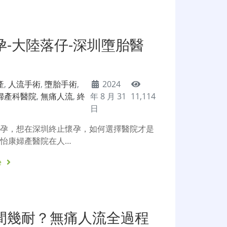
孕-大陸落仔-深圳墮胎醫
產
,
人流手術
,
墮胎手術
,
2024
婦產科醫院
,
無痛人流
,
終
年 8 月 31
11,114
日
懷孕，想在深圳終止懷孕，如何選擇醫院才是
怡康婦產醫院在人…
e
間幾耐？無痛人流全過程