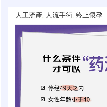
人工流產
,
人流手術
,
終止懷孕