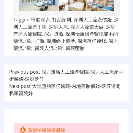
Tagged
墮胎深圳
,
打胎深圳
,
深圳人工流產價錢
,
深
圳人工流產手術
,
深圳人流
,
深圳人流當天做
,
深圳
冇痛人流醫院
,
深圳墮胎
,
深圳怡康婦產醫院能不能
藥流
,
深圳打胎
,
深圳終止懷孕
,
深圳落仔幾錢
,
深圳
藥流
,
深圳醫院人流
,
深圳醫院墮胎
文
Previous post
深圳無痛人工流產醫院-深圳人工流產手
術幾錢-深圳落仔
章
Next post
大陸墮胎落仔醫院-內地落胎價錢-落仔邊間
导
私家醫院好
航