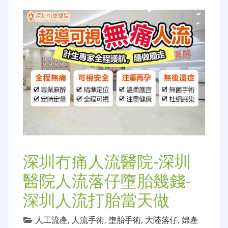
深圳冇痛人流醫院-深圳
醫院人流落仔墮胎幾錢-
深圳人流打胎當天做
人工流產
,
人流手術
,
墮胎手術
,
大陸落仔
,
婦產