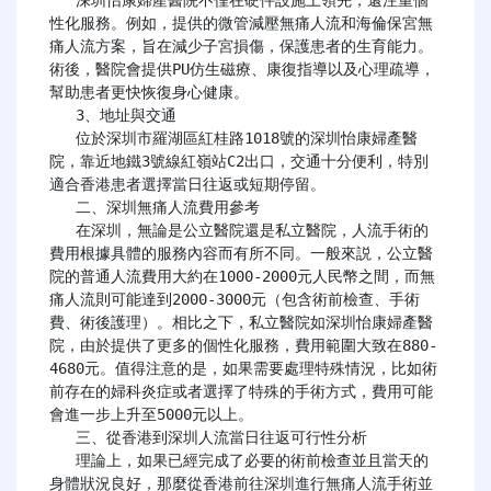
性化服務。例如，提供的微管減壓無痛人流和海倫保宮無
痛人流方案，旨在減少子宮損傷，保護患者的生育能力。
術後，醫院會提供PU仿生磁療、康復指導以及心理疏導，
幫助患者更快恢復身心健康。

   3、地址與交通

   位於深圳市羅湖區紅桂路1018號的深圳怡康婦產醫
院，靠近地鐵3號線紅嶺站C2出口，交通十分便利，特別
適合香港患者選擇當日往返或短期停留。

   二、深圳無痛人流費用參考

   在深圳，無論是公立醫院還是私立醫院，人流手術的
費用根據具體的服務內容而有所不同。一般來説，公立醫
院的普通人流費用大約在1000-2000元人民幣之間，而無
痛人流則可能達到2000-3000元（包含術前檢查、手術
費、術後護理）。相比之下，私立醫院如深圳怡康婦產醫
院，由於提供了更多的個性化服務，費用範圍大致在880-
4680元。值得注意的是，如果需要處理特殊情況，比如術
前存在的婦科炎症或者選擇了特殊的手術方式，費用可能
會進一步上升至5000元以上。

   三、從香港到深圳人流當日往返可行性分析

   理論上，如果已經完成了必要的術前檢查並且當天的
身體狀況良好，那麼從香港前往深圳進行無痛人流手術並