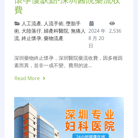
費
人工流產
,
人流手術
,
墮胎手
術
,
大陸落仔
,
婦產科醫院
,
無痛人
2024 年
2,536
流
,
終止懷孕
,
藥物流產
8 月 20
日
深圳藥物終止懷孕，深圳醫院藥流收費，因多種因
素而異，並非一成不變。費用的波…
Read More