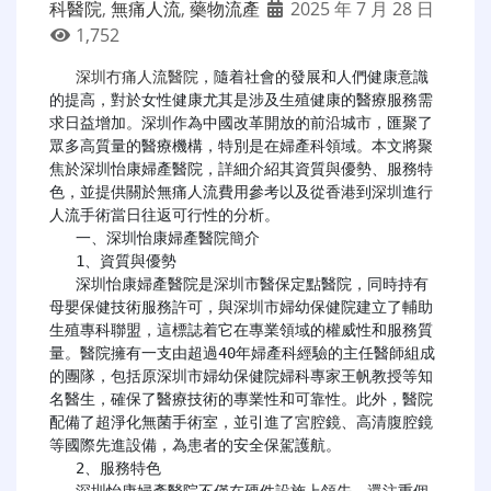
科醫院
,
無痛人流
,
藥物流產
2025 年 7 月 28 日
1,752
深圳冇痛人流醫院
，隨着社會的發展和人們健康意識
的提高，對於女性健康尤其是涉及生殖健康的醫療服務需
求日益增加。深圳作為中國改革開放的前沿城市，匯聚了
眾多高質量的醫療機構，特別是在婦產科領域。本文將聚
焦於深圳怡康婦產醫院，詳細介紹其資質與優勢、服務特
色，並提供關於無痛人流費用參考以及從香港到深圳進行
人流手術當日往返可行性的分析。

   一、深圳怡康婦產醫院簡介

   1、資質與優勢

   深圳怡康婦產醫院是深圳市醫保定點醫院，同時持有
母嬰保健技術服務許可，與深圳市婦幼保健院建立了輔助
生殖專科聯盟，這標誌着它在專業領域的權威性和服務質
量。醫院擁有一支由超過40年婦產科經驗的主任醫師組成
的團隊，包括原深圳市婦幼保健院婦科專家王帆教授等知
名醫生，確保了醫療技術的專業性和可靠性。此外，醫院
配備了超淨化無菌手術室，並引進了宮腔鏡、高清腹腔鏡
等國際先進設備，為患者的安全保駕護航。

   2、服務特色

   深圳怡康婦產醫院不僅在硬件設施上領先，還注重個