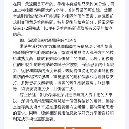
在同一天返回是可行的。手術本身通常只需約30分鐘，再
加上術後觀察時間大約2小時，若無異常即可出院。然而，
考慮到實際情況中可能遇到的排隊等候等因素，建議提前
規劃並預留足夠的時間。特別是術前檢查部分，通常需要
提前1-2周完成，以便有足夠的時間獲取所有必要的檢測
結果。

   四、深圳怡康婦產醫院綜合評價

   通過對其技術實力和服務體驗的考察發現，深圳怡康
婦產醫院在宮腔鏡取胚術、微管減壓無痛人流等方面的技
術成熟度高，能夠有效降低併發症的風險。此外，術後提
供的PU仿生磁療有助於加速子宮恢復，保護患者的生育能
力。從服務體驗的角度來看，醫院提供從術前諮詢到術後
隨訪的全程跟蹤服務，重視患者的隱私保護和心理健康支
持。多數患者反饋表明，這裏的醫生經驗豐富，服務細
緻，術後恢復速度快，且併發症少。

   綜上所述，對於考慮在深圳進行無痛人流手術的人來
説，深圳怡康婦產醫院無疑是一個值得信賴的選擇。無論
是從專業技術水平還是服務質量方面考量，都能滿足患者
的需求。同時，瞭解相關費用信息及做好充分準備對於順
利完成手術也至關重要。