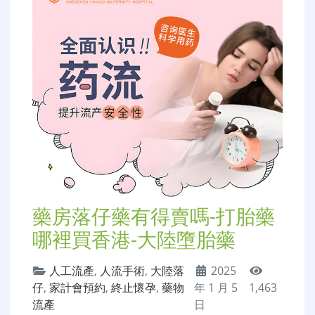
藥房落仔藥有得賣嗎-打胎藥
哪裡買香港-大陸墮胎藥
人工流產
,
人流手術
,
大陸落
2025
仔
,
家計會預約
,
終止懷孕
,
藥物
年 1 月 5
1,463
流產
日