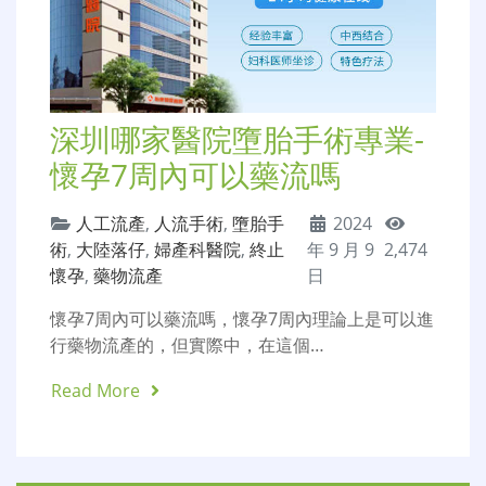
深圳哪家醫院墮胎手術專業-
懷孕7周內可以藥流嗎
人工流產
,
人流手術
,
墮胎手
2024
術
,
大陸落仔
,
婦產科醫院
,
終止
年 9 月 9
2,474
懷孕
,
藥物流產
日
懷孕7周內可以藥流嗎，懷孕7周內理論上是可以進
行藥物流產的，但實際中，在這個…
Read More