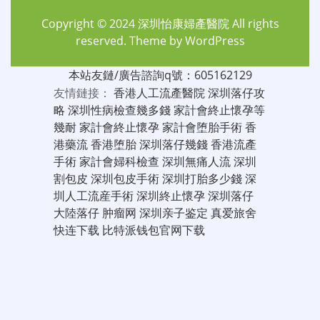
Copyright © 2024
深圳怡康婦產醫院
All rights
reserved. Theme by
WordPress
本站友鏈/廣告諮詢q號：605162129
友情鏈接：
香港人工流產醫院
深圳落仔攻
略
深圳性病檢查幾多錢
家計會終止懷孕等
幾耐
家計會終止懷孕
家計會堕胎手術
香
港藥流
香港堕胎
深圳落仔幾錢
香港流產
手術
家計會婦科檢查
深圳無痛人流
深圳
割包皮
深圳包皮手術
深圳打胎多少錢
深
圳人工流産手術
深圳終止懷孕
深圳落仔
大陸落仔
肿瘤网
深圳亲子鉴定
真爱旅舍
快连下载
比特派钱包官网下载