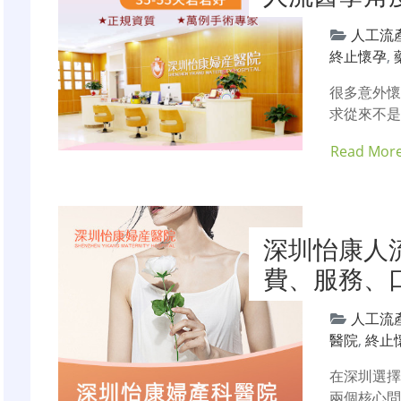
人工流
終止懷孕
,
很多意外
求從來不是
Read Mor
深圳怡康人
費、服務、
人工流
醫院
,
終止
在深圳選
兩個核心問