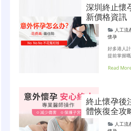
深圳終止懷
新價格資訊
人工流
懷孕
好多港人
提前掌握嘅
Read Mor
終止懷孕後
體恢復全攻
人工流
懷孕