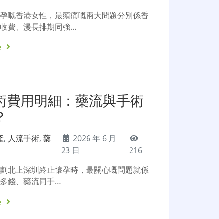
懷孕嘅香港女性，最頭痛嘅兩大問題分別係香
收費、漫長排期同強…
e
術費用明細：藥流與手術
？
產
,
人流手術
,
藥
2026 年 6 月
23 日
216
計劃北上深圳終止懷孕時，最關心嘅問題就係
多錢、藥流同手…
e