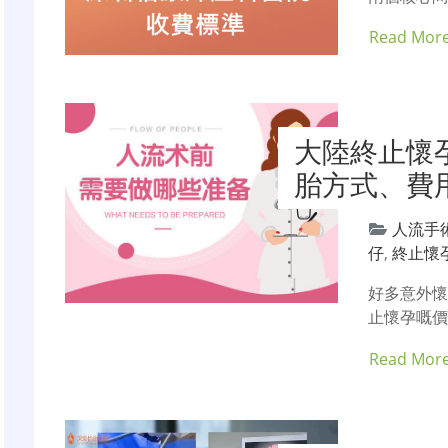
Read Mor
大陸終止懷
胎方式、費
人流手
仔
,
終止懷
好多意外
止懷孕嘅價
Read Mor