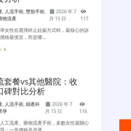
產
,
人流手術
,
墮胎手術
,
2026 年 7
藥物流產
月 15 日
117
懷孕女性在選擇終止妊娠方式時，最核心的訴
價格最便宜，而是哪…
e
流套餐vs其他醫院：收
口碑對比分析
產
,
人流手術
,
婦產科
2026 年 7
懷孕
月 15 日
116
擇人工流產、藥物流產手術，多數女性最關心
題：一是價格是否透…