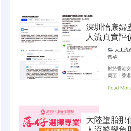
深圳怡康婦
人流真實評
人工流
懷孕
對於香港
局面：香港
Read Mor
大陸墮胎那
人流醫學角