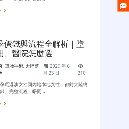
e
孕價錢與流程全解析｜墮
用、醫院怎麼選
術
,
墮胎手術
,
大陸落
2026 年 6
孕
月 23 日
210
懷孕嘅港澳女性同內地本地女性，都對大陸終
錢、完整流程、唔同…
e