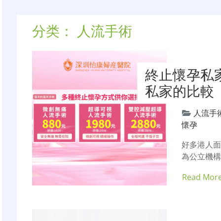
分类：
人流手術
終止懷孕私
私家的比較
人流手
懷孕
好多港人
為公立機構
Read Mor