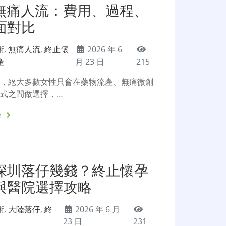
s無痛人流：費用、過程、
面對比
術
,
無痛人流
,
終止懷
2026 年 6
產
月 23 日
215
後，絕大多數女性只會在藥物流產、無痛微創
式之間做選擇，…
e
深圳落仔幾錢？終止懷孕
與醫院選擇攻略
術
,
大陸落仔
,
終
2026 年 6 月
23 日
231