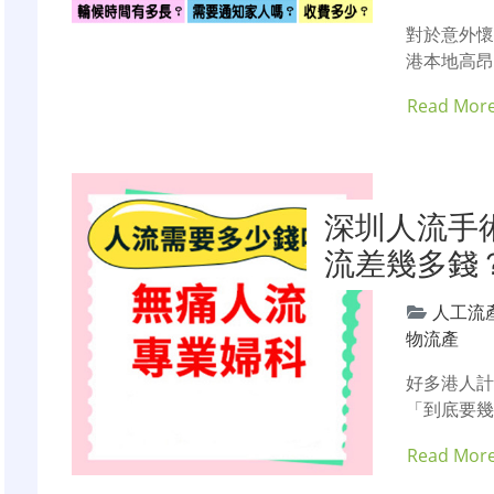
對於意外
港本地高昂
Read Mor
深圳人流手
流差幾多錢
人工流
物流產
好多港人
「到底要幾
Read Mor