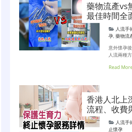
藥物流產v
最佳時間全
人流手
孕
,
藥物流
意外懷孕
人流兩種方
Read Mor
香港人北上
流程、收費
人流手
止懷孕