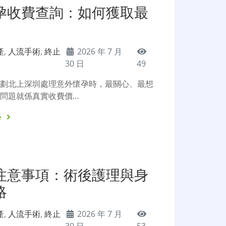
孕收費查詢：如何獲取最
產
,
人流手術
,
終止
2026 年 7 月
30 日
49
計劃北上深圳處理意外懷孕時，最關心、最想
問題就係真實收費價…
e
注意事項：術後護理與身
略
產
,
人流手術
,
終止
2026 年 7 月
30 日
53