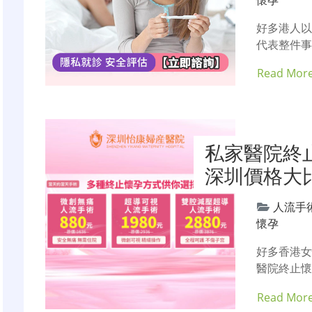
好多港人
代表整件事
Read Mor
私家醫院終
深圳價格大
人流手
懷孕
好多香港
醫院終止懷
Read Mor