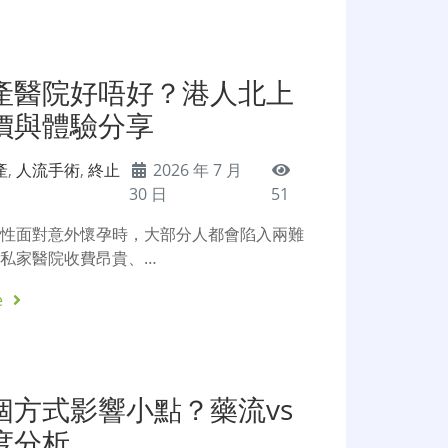
產醫院好唔好？港人北上
價與體驗分享
產
,
人流手術
,
終止
2026 年 7 月
30 日
51
女性面對意外懷孕時，大部分人都會陷入兩難
私家醫院收費昂貴、…
e
個方式影響小點？藥流vs
度分析