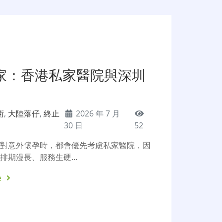
家：香港私家醫院與深圳
術
,
大陸落仔
,
終止
2026 年 7 月
30 日
52
面對意外懷孕時，都會優先考慮私家醫院，因
排期漫長、服務生硬…
e