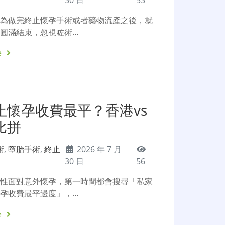
以為做完終止懷孕手術或者藥物流產之後，就
圓滿結束，忽視咗術…
e
止懷孕收費最平？香港vs
比拼
術
,
墮胎手術
,
終止
2026 年 7 月
30 日
56
女性面對意外懷孕，第一時間都會搜尋「私家
孕收費最平邊度」，…
e