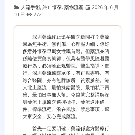
人流手術
,
終止懷孕
,
藥物流產
2026 年 6 月
10 日
272
深圳藥流終止懷孕醫院邊間好？藥流
因為無手術、無創傷、心理壓力細，係好
多意外懷孕早期女性嘅首選。但藥流並唔
係隨便買藥食就得，係具有醫學風險嘅醫
療行為，必須喺正規醫院、醫生指導下進
行。深圳藥流醫院眾多，有正規專科、有
綜合醫院、亦有無牌診所，質素參差。港
人北上藥流，最怕揀錯醫院、最怕私下買
藥、最怕出事無人幫。今篇就完整講解深
圳藥流正規醫院選擇標準、藥流適用條
件、標準流程、潛在風險、禁忌事項，幫
大家安全、安心完成藥流。
首先一定要明確：藥流係處方醫療行