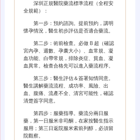
深圳正規醫院藥流標準流程（全程安
全規範）：
第一步：預約諮詢。提前預約，講明
懷孕情況，醫生初步評估是否適合藥流。
第二步：術前檢查。必做 B 超（確認
宮內孕、週數、孕囊大小）、血常規、凝
血功能、白帶常規，排除炎症、貧血、凝
血異常。檢查合格先可以進入藥流程序。
第三步：醫生評估＆簽署知情同意。
醫生講解藥流流程、成功率、風險、出
血、腹痛、流產不全、清宮可能性，確認
清楚簽字同意。
第四步：服藥指導。藥流分兩日服
藥，第一日服米非司酮，在家按醫生指示
服用；第三日返院服米索前列醇，必須留
院觀察。