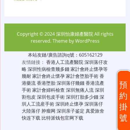
Copyright © 2024
深圳怡康婦產醫院
All rights
reserved. Theme by
WordPress
本站友鏈/廣告諮詢q號：605162129
友情鏈接：
香港人工流產醫院
深圳落仔攻
略
深圳性病檢查幾多錢
家計會終止懷孕等
幾耐
家計會終止懷孕
家計會堕胎手術
香
預
港藥流
香港堕胎
深圳落仔幾錢
香港流產
手術
家計會婦科檢查
深圳無痛人流
深圳
約
割包皮
深圳包皮手術
深圳打胎多少錢
深
圳人工流産手術
深圳終止懷孕
深圳落仔
掛
大陸落仔
肿瘤网
深圳亲子鉴定
真爱旅舍
號
快连下载
比特派钱包官网下载