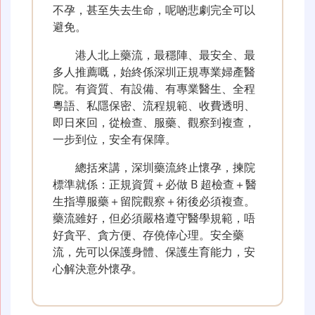
不孕，甚至失去生命，呢啲悲劇完全可以
避免。
港人北上藥流，最穩陣、最安全、最
多人推薦嘅，始終係深圳正規專業婦產醫
院。有資質、有設備、有專業醫生、全程
粵語、私隱保密、流程規範、收費透明、
即日來回，從檢查、服藥、觀察到複查，
一步到位，安全有保障。
總括來講，深圳藥流終止懷孕，揀院
標準就係：正規資質＋必做 B 超檢查＋醫
生指導服藥＋留院觀察＋術後必須複查。
藥流雖好，但必須嚴格遵守醫學規範，唔
好貪平、貪方便、存僥倖心理。安全藥
流，先可以保護身體、保護生育能力，安
心解決意外懷孕。