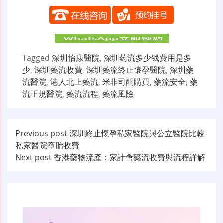
Tagged
深圳怡康醫院
,
深圳药流多少钱费用是多
少
,
深圳藥流收費
,
深圳藥流終止懷孕醫院
,
深圳藥
流醫院
,
港人北上藥流
,
米非司酮購買
,
藥流安全
,
藥
流正規醫院
,
藥流流程
,
藥流風險
文
Previous post
深圳終止懷孕私家醫院與公立醫院比較-
私家醫院墮胎收費
章
Next post
香港藥物流產：家計會藥流收費與流程詳解
导
航