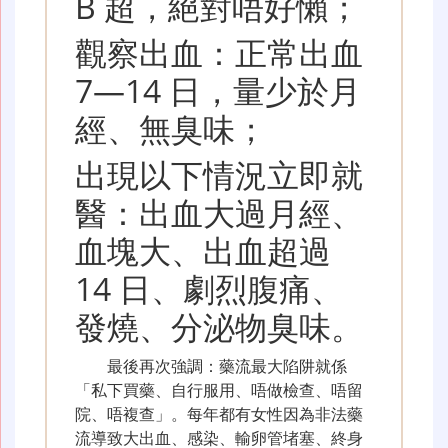
B 超，絕對唔好懶；
觀察出血：正常出血
7—14 日，量少於月
經、無臭味；
出現以下情況立即就
醫：出血大過月經、
血塊大、出血超過
14 日、劇烈腹痛、
發燒、分泌物臭味。
最後再次強調：藥流最大陷阱就係
「私下買藥、自行服用、唔做檢查、唔留
院、唔複查」。每年都有女性因為非法藥
流導致大出血、感染、輸卵管堵塞、終身