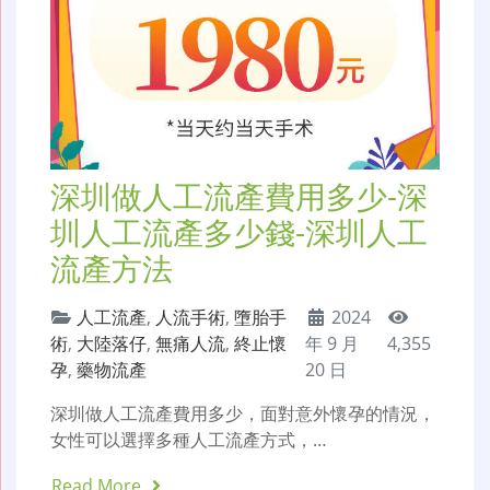
深圳做人工流產費用多少-深
圳人工流產多少錢-深圳人工
流產方法
人工流產
,
人流手術
,
墮胎手
2024
術
,
大陸落仔
,
無痛人流
,
終止懷
年 9 月
4,355
孕
,
藥物流產
20 日
深圳做人工流產費用多少，面對意外懷孕的情況，
女性可以選擇多種人工流產方式，…
Read More