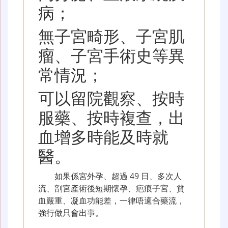
病；
無子宮畸形、子宮肌
瘤、子宮手術史等異
常情況；
可以留院觀察、按時
服藥、按時複查，出
血增多時能及時就
醫。
如果係宮外孕、超過 49 日、多次人
流、剖宮產術後短期懷孕、疤痕子宮、貧
血嚴重、凝血功能差，一律唔適合藥流，
強行做只會出事。