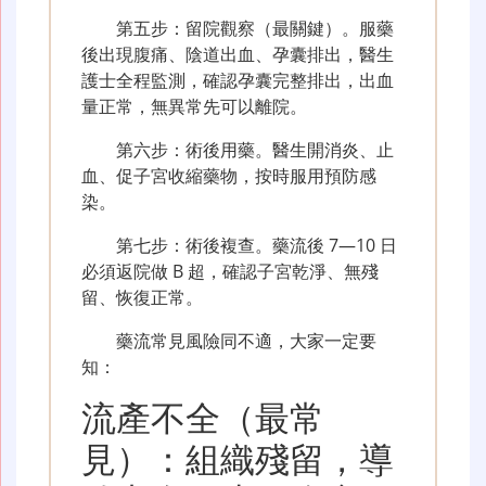
第五步：留院觀察（最關鍵）。服藥
後出現腹痛、陰道出血、孕囊排出，醫生
護士全程監測，確認孕囊完整排出，出血
量正常，無異常先可以離院。
第六步：術後用藥。醫生開消炎、止
血、促子宮收縮藥物，按時服用預防感
染。
第七步：術後複查。藥流後 7—10 日
必須返院做 B 超，確認子宮乾淨、無殘
留、恢復正常。
藥流常見風險同不適，大家一定要
知：
流產不全（最常
見）：組織殘留，導