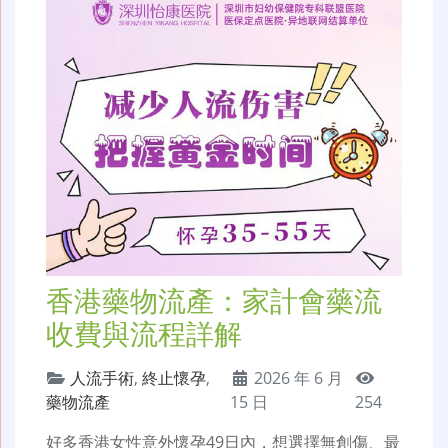
香港藥物流產：家計會藥流
收費與流程詳解
人流手術
,
終止懷孕
,
2026 年 6 月
藥物流產
15 日
254
好多香港女性意外懷孕49日內，想選擇無創傷、最