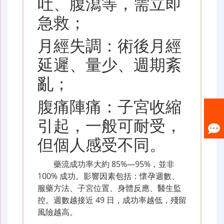
吐、腹瀉等，需立即
急救；
月經失調：術後月經
延遲、量少、週期紊
亂；
腹痛陣痛：子宮收縮
引起，一般可耐受，
但個人感受不同。
藥流成功率大約 85%—95%，並非
100% 成功。影響因素包括：懷孕週數、
服藥方法、子宮位置、身體反應、醫生監
控。週數越接近 49 日，成功率越低，殘留
風險越高。