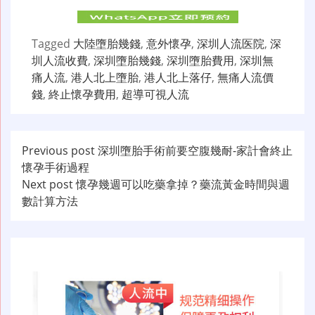
Tagged
大陸墮胎幾錢
,
意外懷孕
,
深圳人流医院
,
深
圳人流收費
,
深圳墮胎幾錢
,
深圳墮胎費用
,
深圳無
痛人流
,
港人北上墮胎
,
港人北上落仔
,
無痛人流價
錢
,
終止懷孕費用
,
超導可視人流
文
Previous post
深圳墮胎手術前要空腹幾耐-家計會終止
懷孕手術過程
章
Next post
懷孕幾週可以吃藥拿掉？藥流黃金時間與週
导
數計算方法
航