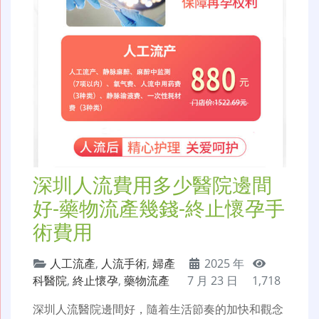
深圳人流費用多少醫院邊間
好-藥物流產幾錢-終止懷孕手
術費用
人工流產
,
人流手術
,
婦產
2025 年
科醫院
,
終止懷孕
,
藥物流產
7 月 23 日
1,718
深圳人流醫院邊間好，隨着生活節奏的加快和觀念