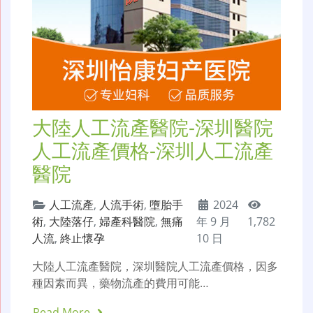
大陸人工流產醫院-深圳醫院
人工流產價格-深圳人工流產
醫院
人工流產
,
人流手術
,
墮胎手
2024
術
,
大陸落仔
,
婦產科醫院
,
無痛
年 9 月
1,782
人流
,
終止懷孕
10 日
大陸人工流產醫院，深圳醫院人工流產價格，因多
種因素而異，藥物流產的費用可能…
Read More