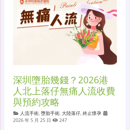
深圳墮胎幾錢？2026港
人北上落仔無痛人流收費
與預約攻略
人流手術
,
墮胎手術
,
大陸落仔
,
終止懷孕
2026 年 5 月 25 日
247