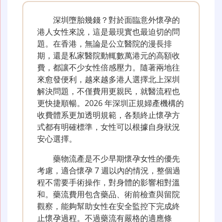
深圳墮胎幾錢？對於面臨意外懷孕的
港人女性來說，這是最現實也最迫切的問
題。在香港，無論是公立醫院的漫長排
期，還是私家醫院動輒數萬港元的高額收
費，都讓不少女性倍感壓力。隨著兩地往
來愈發便利，越來越多港人選擇北上深圳
解決問題，不僅費用更親民，就醫流程也
更快捷順暢。2026 年深圳正規婦產機構的
收費體系更加透明規範，各類終止懷孕方
式都有明確標準，女性可以根據自身狀況
安心選擇。
藥物流產是不少早期懷孕女性的優先
考慮，適合懷孕 7 週以內的情況，整個過
程不需要手術操作，對身體的影響相對溫
和。藥流費用包含藥品、術前檢查與留院
觀察，能夠幫助女性在安全監控下完成終
止懷孕過程。不過藥流有嚴格的適應條