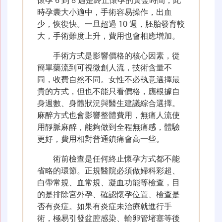
懷孕 6 到 8 週是終止懷孕的黃金時間，此
時孕囊大小適中，手術容易操作，出血
少，恢復快。一旦超過 10 週，胚胎發育較
大，手術難度上升，費用也會相應增加。
手術方式是影響價格的核心因素，從
簡單藥流到可視微創人流，技術含量不
同，收費自然不同。女性不必執意選擇最
貴的方式，但也不能只看價格，應根據自
身週數、身體狀況與醫生建議綜合選擇。
麻醉方式也會影響整體費用，無痛人流使
用靜脈麻醉，能夠做到全程無痛感，體驗
更好，費用相對普通鎮痛會高一些。
術前檢查是任何終止懷孕方式都不能
省略的環節。正規醫院必須做婦科彩超、
白帶常規、血常規、凝血功能等檢查，目
的是排除宮外孕、確認懷孕位置、檢查是
否有炎症。如果有炎症未治療就進行手
術，極易引發盆腔感染、輸卵管堵塞等後