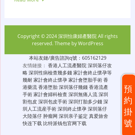
Copyright © 2024
深圳怡康婦產醫院
All rights
reserved. Theme by
WordPress
本站友鏈/廣告諮詢q號：605162129
友情鏈接：
香港人工流產醫院
深圳落仔攻
略
深圳性病檢查幾多錢
家計會終止懷孕等
幾耐
家計會終止懷孕
家計會堕胎手術
香
預
港藥流
香港堕胎
深圳落仔幾錢
香港流產
手術
家計會婦科檢查
深圳無痛人流
深圳
約
割包皮
深圳包皮手術
深圳打胎多少錢
深
圳人工流産手術
深圳終止懷孕
深圳落仔
掛
大陸落仔
肿瘤网
深圳亲子鉴定
真爱旅舍
號
快连下载
比特派钱包官网下载