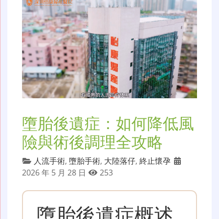
墮胎後遺症：如何降低風
險與術後調理全攻略
人流手術
,
墮胎手術
,
大陸落仔
,
終止懷孕
2026 年 5 月 28 日
253
墮胎後遺症概述