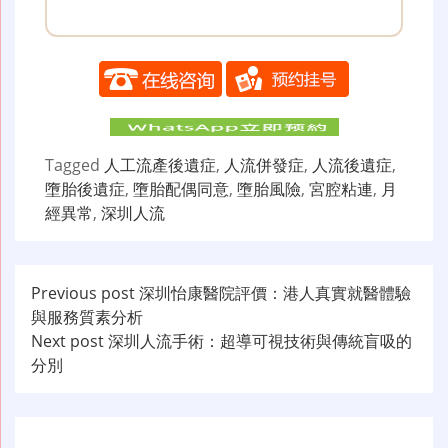
Tagged
人工流產後遺症
,
人流併發症
,
人流後遺症
,
墮胎後遺症
,
墮胎配偶同意
,
墮胎風險
,
宮腔粘連
,
月
經異常
,
深圳人流
文
Previous post
深圳怡康醫院評價：港人真實就醫體驗
與服務質素分析
章
Next post
深圳人流手術：超導可視技術與傳統盲吸的
导
分別
航