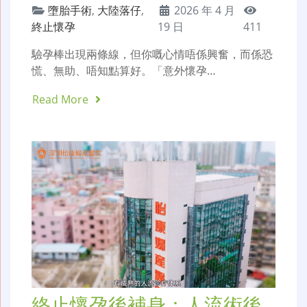
墮胎手術
,
大陸落仔
,
2026 年 4 月
終止懷孕
19 日
411
驗孕棒出現兩條線，但你嘅心情唔係興奮，而係恐
慌、無助、唔知點算好。「意外懷孕…
Read More
終止懷孕後補身：人流術後