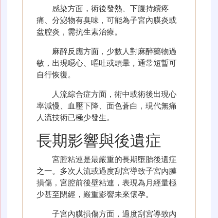
感染方面，術後發熱、下腹持續疼
痛、分泌物有臭味，可能為子宮內膜炎或
盆腔炎，需抗生素治療。
麻醉反應方面，少數人對麻醉藥物過
敏，出現噁心、嘔吐或頭暈，通常短暫可
自行恢復。
人流綜合症方面，術中或術後出現心
率減慢、血壓下降、面色蒼白，現代無痛
人流技術已極少發生。
長期影響與後遺症
宮腔粘連是最嚴重的長期墮胎後遺症
之一。多次人流或過度刮宮導致子宮內膜
損傷，宮腔前後壁粘連，表現為月經量極
少甚至閉經，嚴重影響未來懷孕。
子宮內膜損傷方面，過度刮宮導致內