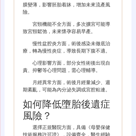
膜變薄，影響胚胎着牀，增加未來流產風
險。
宮頸機能不全方面，多次擴宮可能導
致宮頸鬆弛，未來懷孕容易早產。
慢性盆腔炎方面，術後感染未徹底治
療，轉為慢性炎症，導致長期下腹不適。
心理影響方面，部分女性術後出現自
責、抑鬱等心理問題，需心理輔導。
月經異常方面，術後月經量減少、週
期紊亂，可能為內分泌失調或宮腔粘連。
如何降低墮胎後遺症
風險？
選擇正規醫院方面，具備《母嬰保健
技術服務許可證》，設備齊全，醫生經驗