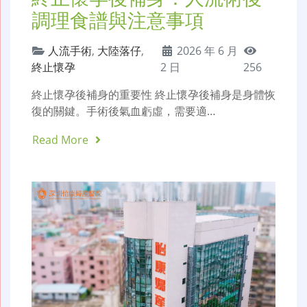
調理食譜與注意事項
人流手術
,
大陸落仔
,
2026 年 6 月
終止懷孕
2 日
256
終止懷孕後補身的重要性 終止懷孕後補身是身體恢
復的關鍵。手術後氣血虧虛，需要適…
Read More