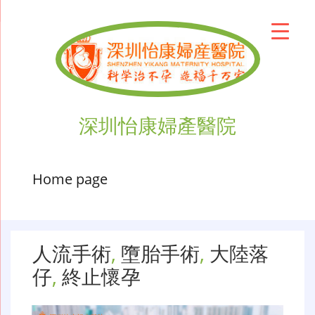
深圳怡康婦產醫院
Home page
人流手術
,
墮胎手術
,
大陸落
仔
,
終止懷孕