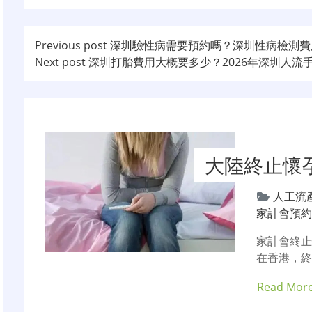
文
Previous post
深圳驗性病需要預約嗎？深圳性病檢測費
Next post
深圳打胎費用大概要多少？2026年深圳人流
章
导
航
大陸終止懷
人工流
家計會預
家計會終
在香港，終
Read Mor