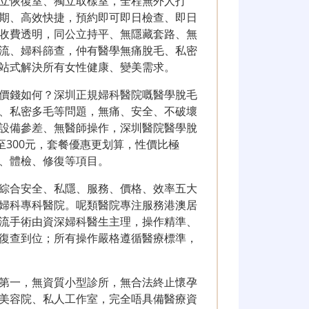
立恢復室、獨立取樣室，全程無外人打
期、高效快捷，預約即可即日檢查、即日
收費透明，同公立持平、無隱藏套路、無
流、婦科篩查，仲有醫學無痛脫毛、私密
站式解決所有女性健康、變美需求。
價錢如何？深圳正規婦科醫院嘅醫學脫毛
、私密多毛等問題，無痛、安全、不破壞
設備參差、無醫師操作，深圳醫院醫學脫
至300元，套餐優惠更划算，性價比極
、體檢、修復等項目。
綜合安全、私隱、服務、價格、效率五大
婦科專科醫院。呢類醫院專注服務港澳居
流手術由資深婦科醫生主理，操作精準、
復查到位；所有操作嚴格遵循醫療標準，
第一，無資質小型診所，無合法終止懷孕
美容院、私人工作室，完全唔具備醫療資