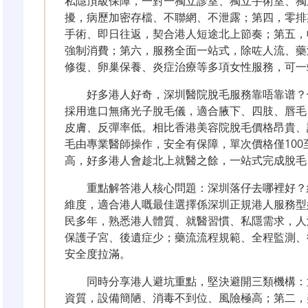
私隱頂級保障，一對一獨立診室、獨立手術室、獨
擾，病歷加密存檔、不聯網、不泄露；第四，零排
手術、即日往返，契合港人短途北上節奏；第五，
強制消費；第六，服務全面一站式，除咗人流、藥
修復、卵巢保養、炎症治療等多項女性服務，可一
好多港人好奇，深圳醫院脫毛服務靠唔靠谱？
採用進口無痛光子脫毛儀，適合腋下、四肢、唇毛
皮膚、反彈率低。相比香港美容院脫毛價格昂貴、
毛由專業醫師操作，安全有保障，單次價格僅100
高，好多港人會趁北上就醫之餘，一站式完成脫毛
重點解答港人核心問題：深圳落仔去哪裡好？
維度，適合港人嘅最佳選擇係深圳正規港人服務型
民多年，熟悉港人體質、就醫習慣、私隱需求，人
保護子宮、後遺症少；藥流流程規範、全程監測、
安全度拉滿。
同時分享港人避坑重點，堅決避開三類機構：
資質，設備簡陋、消毒不到位、風險極高；第二，