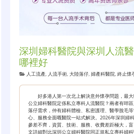
深圳婦科醫院與深圳人流醫
哪裡好
人工流產
,
人流手術
,
大陸落仔
,
婦產科醫院
,
終止懷
好多港人第一次北上解決意外懷孕問題，最大
公立婦科醫院定係私立專科人流醫院？兩者有咩區
落仔需求，仲有婦科體檢、私密護理、醫學脫毛等
心、服務全面嘅醫院一站式解決。2026年深圳婦
參差不齊，資質、技術、服務、收費差距極大，盲
文詳細對比深圳公立婦科醫院同正規私立專科婦科