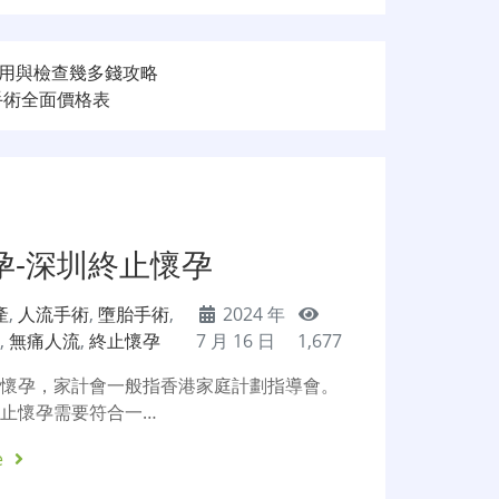
用與檢查幾多錢攻略
手術全面價格表
孕-深圳終止懷孕
產
,
人流手術
,
墮胎手術
,
2024 年
約
,
無痛人流
,
終止懷孕
7 月 16 日
1,677
止懷孕，家計會一般指香港家庭計劃指導會。
止懷孕需要符合一…
e