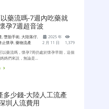
以藥流嗎-7週內吃藥就
-懷孕7週超音波
產
,
墮胎手術
,
大陸落仔
,
2025 年
終止懷孕
,
藥物流產
2 月 11 日
1,379
可以藥流嗎，懷孕7周仍處於懷孕早期，這個
媽媽們來説，無論是…
e
產多少錢-大陸人工流產
-深圳人流費用