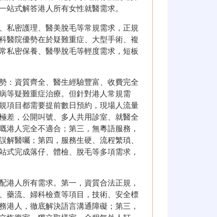
一站式解答港人所有女性就醫需求。
、私密護理、醫美脫毛等常規需求，正規
科醫院優勢在於疑難重症、大型手術、複
常私密保養、醫學脫毛等輕度需求，短板
勢：資質齊全、醫生經驗豐富、收費完全
病等疑難重症治療。但針對港人常規需
規項目都需要提前數日預約，現場人流量
極差，公開叫號、多人共用診室、就醫全
嘅港人完全不適合；第三，無粵語服務，
誤解醫囑；第四，服務生硬、流程繁瑣、
站式完成落仔、體檢、脫毛等多項需求，
配港人所有需求。第一，資質合法正規，
、藥流、婦科檢查等項目，技術、安全標
務港人，徹底解決語言溝通障礙；第三，