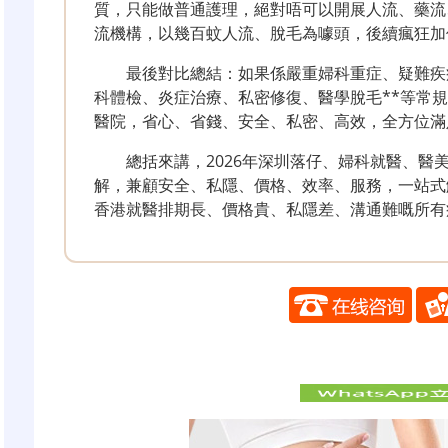
質，只能做普通護理，絕對唔可以開展人流、藥流
流機構，以幾百蚊人流、脫毛為噱頭，後續瘋狂加
最後對比總結：如果係嚴重婦科重症、疑難疾
科體檢、炎症治療、私密修復、醫學脫毛**等常規
醫院，省心、省錢、安全、私密、高效，全方位滿
總括來講，2026年深圳落仔、婦科就醫、醫
解，兼顧安全、私隱、價格、效率、服務，一站式
香港就醫排期長、價格貴、私隱差、溝通難嘅所有