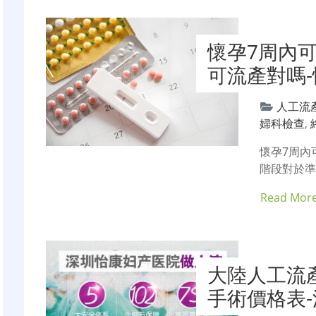
懷孕7周內可
可流產對嗎
人工流
婦科檢查
,
懷孕7周內
階段對於準
Read Mor
大陸人工流
手術價格表