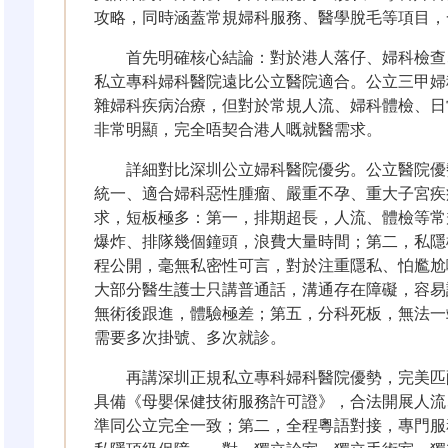
攻略，同時涵蓋常規婦科服務、醫學脫毛等項目，
首先明確核心結論：對於港人落仔、婦科檢查
私立專科婦科醫院遠比公立醫院適合。公立三甲婦
雜婦科疾病治療，但對於常規人流、婦科體檢、日
非常明顯，完全唔契合港人嘅就醫需求。
詳細對比深圳公立婦科醫院優劣。公立醫院優
統一、適合婦科惡性腫瘤、嚴重不孕、重大子宮疾
求，短板極多：第一，排期超長，人流、體檢等常
爆炸、排隊幾個鐘頭，浪費大量時間；第二，私隱
程公開，毫無私密性可言，對於注重隱私、怕尷尬
大部分醫生護士只講普通話，溝通存在障礙，容易
無術後跟進，體驗極差；第五，分科死板，無法一
需要多次掛號、多次就診。
再講深圳正規私立專科婦科醫院優勢，完美匹
具備《母嬰保健技術服務許可證》，合法開展人流
準同公立完全一致；第二，全程粵語對接，專門服