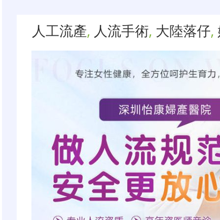
人工流產
,
人流手術
,
大陸落仔
,