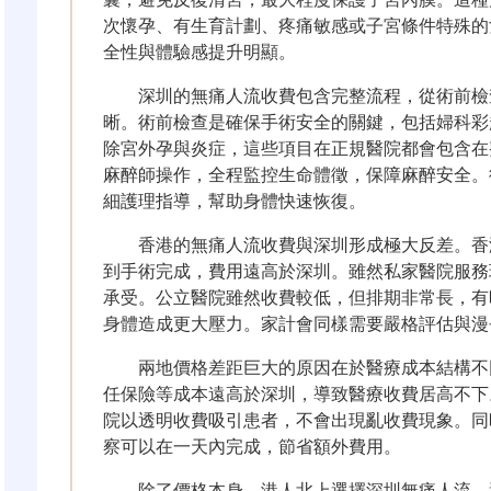
次懷孕、有生育計劃、疼痛敏感或子宮條件特殊的
全性與體驗感提升明顯。
深圳的無痛人流收費包含完整流程，從術前檢
晰。術前檢查是確保手術安全的關鍵，包括婦科彩
除宮外孕與炎症，這些項目在正規醫院都會包含在
麻醉師操作，全程監控生命體徵，保障麻醉安全。
細護理指導，幫助身體快速恢復。
香港的無痛人流收費與深圳形成極大反差。香
到手術完成，費用遠高於深圳。雖然私家醫院服務
承受。公立醫院雖然收費較低，但排期非常長，有
身體造成更大壓力。家計會同樣需要嚴格評估與漫
兩地價格差距巨大的原因在於醫療成本結構不
任保險等成本遠高於深圳，導致醫療收費居高不下
院以透明收費吸引患者，不會出現亂收費現象。同
察可以在一天內完成，節省額外費用。
除了價格本身，港人北上選擇深圳無痛人流，