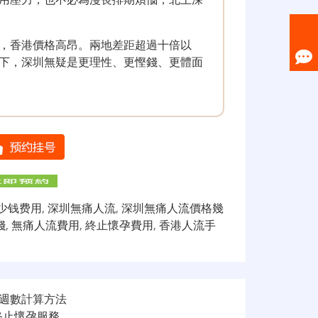
，香港價格高昂。兩地差距超過十倍以
下，深圳無疑是更理性、更慳錢、更體面
少钱费用
,
深圳無痛人流
,
深圳無痛人流價格幾
錢
,
無痛人流費用
,
終止懷孕費用
,
香港人流手
週數計算方法
終止懷孕服務