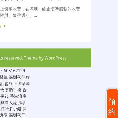
終止懷孕收費，在深圳，終止懷孕服務的收費
性質、懷孕週期、…
e
hts reserved. Theme by
WordPress
05162129
醫院
深圳落仔攻
家計會終止懷孕等
計會堕胎手術
香
仔幾錢
香港流產
預
圳無痛人流
深圳
圳打胎多少錢
深
約
懷孕
深圳落仔