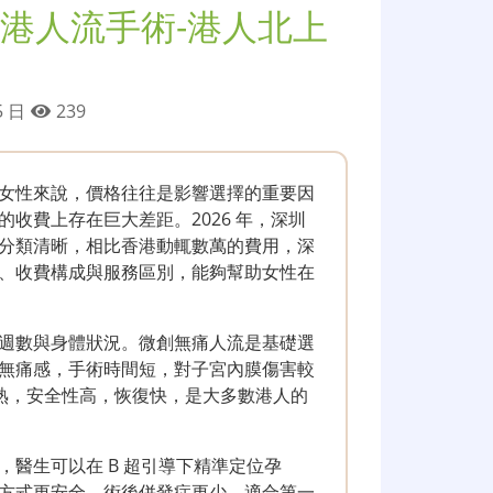
港人流手術-港人北上
5 日
239
女性來說，價格往往是影響選擇的重要因
收費上存在巨大差距。2026 年，深圳
分類清晰，相比香港動輒數萬的費用，深
、收費構成與服務區別，能夠幫助女性在
週數與身體狀況。微創無痛人流是基礎選
無痛感，手術時間短，對子宮內膜傷害較
成熟，安全性高，恢復快，是大多數港人的
醫生可以在 B 超引導下精準定位孕
方式更安全，術後併發症更少，適合第一