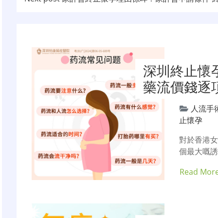
章
导
航
深圳終止懷孕
藥流價錢逐
人流手
止懷孕
對於香港
個最大嘅誘
Read Mor