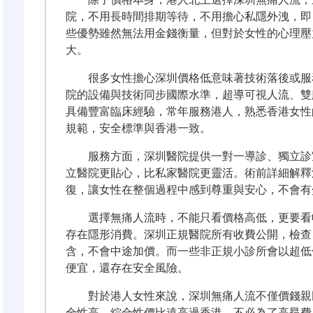
院，不用長時間排期等待，不用擔心私隱外洩，即
些優勢雖然無法用金錢衡量，但對於女性的心理壓
大。
很多女性擔心深圳價格低意味著技術落後或服
院的設備與技術同步國際水準，超導可視人流、雙
具備豐富臨床經驗，常年服務港人，熟悉香港女性
規範，安全標準與香港一致。
服務方面，深圳醫院提供一對一導診、獨立診
立醫院更貼心，比私家醫院更靈活。術前詳細解釋
復，讓女性在整個過程中感到尊重與安心，不會有
選擇無痛人流時，不能只看價格高低，更要看
存在隱形消費。深圳正規醫院所有收費公開，檢查
含，不會中途加價。而一些非正規小診所會以超低
便宜，還存在安全風險。
對於港人女性來說，深圳無痛人流不僅價錢親
全性高，綜合性價比遠高過香港。不必為了高昂費