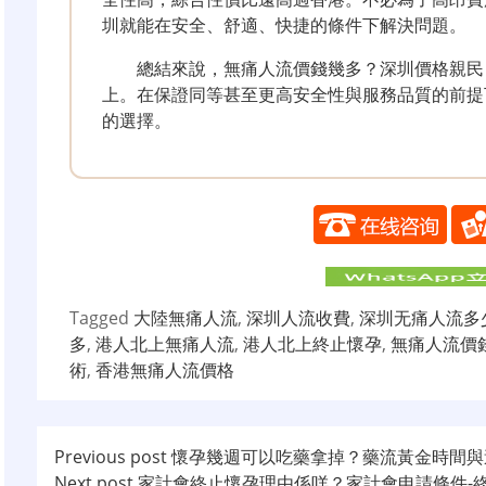
圳就能在安全、舒適、快捷的條件下解決問題。
總結來說，無痛人流價錢幾多？深圳價格親民
上。在保證同等甚至更高安全性與服務品質的前提
的選擇。
Tagged
大陸無痛人流
,
深圳人流收費
,
深圳无痛人流多
多
,
港人北上無痛人流
,
港人北上終止懷孕
,
無痛人流價
術
,
香港無痛人流價格
文
Previous post
懷孕幾週可以吃藥拿掉？藥流黃金時間與
Next post
家計會終止懷孕理由係咩？家計會申請條件-