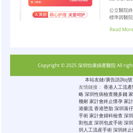
公立醫院
標準因醫院
Read Mor
Copyright © 2025
深圳怡康婦產醫院
All rig
本站友鏈/廣告諮詢q號：6
友情鏈接：
香港人工流產
略
深圳性病檢查幾多錢
幾耐
家計會終止懷孕
家
港藥流
香港堕胎
深圳落
手術
家計會婦科檢查
深
割包皮
深圳包皮手術
深
圳人工流産手術
深圳終止