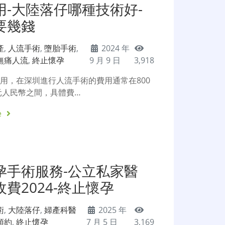
用-大陸落仔哪種技術好-
要幾錢
產
,
人流手術
,
墮胎手術
,
2024 年
無痛人流
,
終止懷孕
9 月 9 日
3,918
用，在深圳進行人流手術的費用通常在800
0元人民幣之間，具體費…
e
孕手術服務-公立私家醫
費2024-終止懷孕
術
,
大陸落仔
,
婦產科醫
2025 年
預約
,
終止懷孕
7 月 5 日
3,169