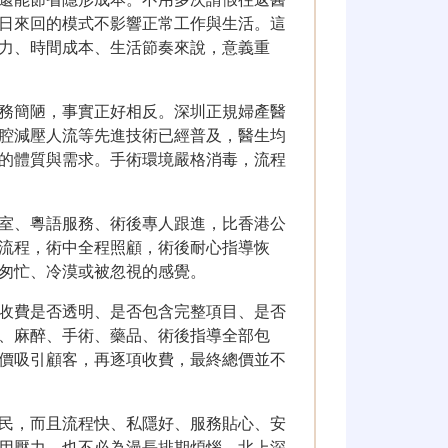
日來回的模式不影響正常工作與生活。這
力、時間成本、生活節奏來說，意義重
務簡陋，事實正好相反。深圳正規婦產醫
腔減壓人流等先進技術已經普及，醫生均
的體質與需求。手術環境嚴格消毒，流程
室、粵語服務、術後專人跟進，比香港公
流程，術中全程照顧，術後耐心指導恢
匆忙、冷漠或被忽視的感覺。
收費是否透明、是否包含完整項目、是否
、麻醉、手術、藥品、術後指導全部包
價吸引顧客，再逐項收費，最終總價並不
民，而且流程快、私隱好、服務貼心、安
用壓力，也不必為漫長排期煩惱，北上深