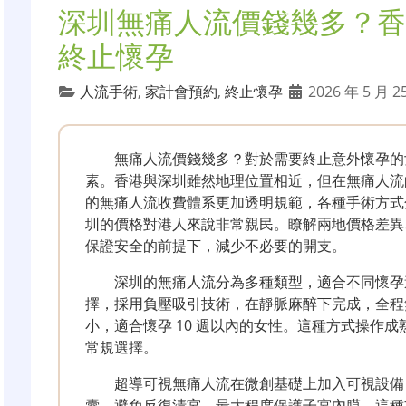
深圳無痛人流價錢幾多？香
終止懷孕
人流手術
,
家計會預約
,
終止懷孕
2026 年 5 月 2
無痛人流價錢幾多？對於需要終止意外懷孕的
素。香港與深圳雖然地理位置相近，但在無痛人流的
的無痛人流收費體系更加透明規範，各種手術方式
圳的價格對港人來說非常親民。瞭解兩地價格差異
保證安全的前提下，減少不必要的開支。
深圳的無痛人流分為多種類型，適合不同懷孕
擇，採用負壓吸引技術，在靜脈麻醉下完成，全程
小，適合懷孕 10 週以內的女性。這種方式操作
常規選擇。
超導可視無痛人流在微創基礎上加入可視設備，
囊，避免反復清宮，最大程度保護子宮內膜。這種