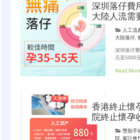
深圳落仔費
大陸人流需
人工流
大陸落仔
,
深圳落仔費
元至500
Read Mor
香港終止懷
院終止懷孕收
墮胎手
院
,
家計會