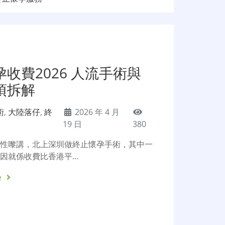
收費2026 人流手術與
項拆解
術
,
大陸落仔
,
終
2026 年 4 月
19 日
380
女性嚟講，北上深圳做終止懷孕手術，其中一
因就係收費比香港平…
e