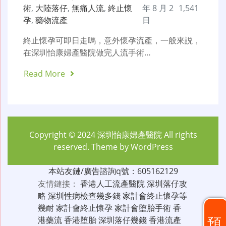
術
,
大陸落仔
,
無痛人流
,
終止懷
年 8 月 2
1,541
孕
,
藥物流產
日
終止懷孕可即日走嗎，意外懷孕流產，一般來説，
在深圳怡康婦產醫院做完人流手術…
Read More
Copyright © 2024
深圳怡康婦產醫院
All rights
reserved. Theme by
WordPress
本站友鏈/廣告諮詢q號：605162129
友情鏈接：
香港人工流產醫院
深圳落仔攻
略
深圳性病檢查幾多錢
家計會終止懷孕等
幾耐
家計會終止懷孕
家計會堕胎手術
香
預
港藥流
香港堕胎
深圳落仔幾錢
香港流產