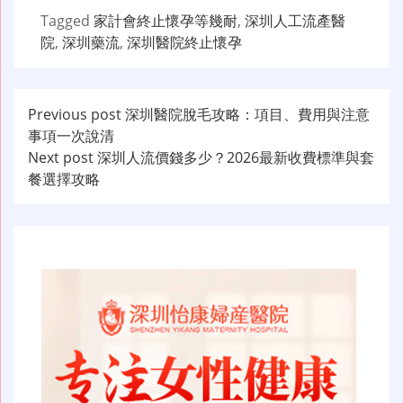
Tagged
家計會終止懷孕等幾耐
,
深圳人工流產醫
院
,
深圳藥流
,
深圳醫院終止懷孕
文
Previous post
深圳醫院脫毛攻略：項目、費用與注意
事項一次說清
章
Next post
深圳人流價錢多少？2026最新收費標準與套
导
餐選擇攻略
航