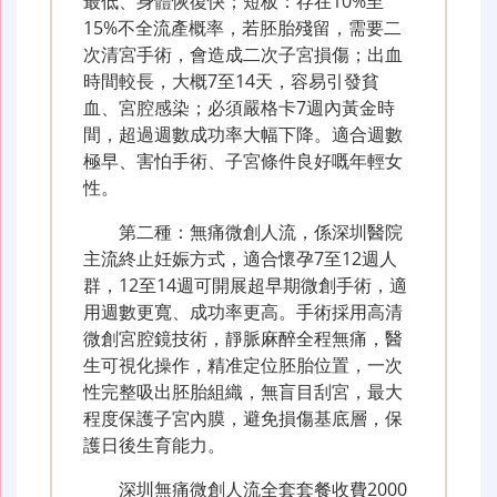
最低、身體恢復快；短板：存在10%至
15%不全流產概率，若胚胎殘留，需要二
次清宮手術，會造成二次子宮損傷；出血
時間較長，大概7至14天，容易引發貧
血、宮腔感染；必須嚴格卡7週內黃金時
間，超過週數成功率大幅下降。適合週數
極早、害怕手術、子宮條件良好嘅年輕女
性。
第二種：無痛微創人流，係深圳醫院
主流終止妊娠方式，適合懷孕7至12週人
群，12至14週可開展超早期微創手術，適
用週數更寬、成功率更高。手術採用高清
微創宮腔鏡技術，靜脈麻醉全程無痛，醫
生可視化操作，精准定位胚胎位置，一次
性完整吸出胚胎組織，無盲目刮宮，最大
程度保護子宮內膜，避免損傷基底層，保
護日後生育能力。
深圳無痛微創人流全套套餐收費2000