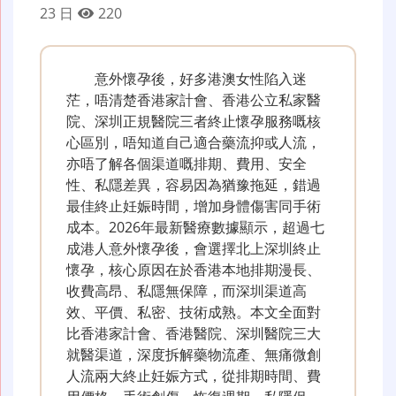
23 日
220
意外懷孕後，好多港澳女性陷入迷
茫，唔清楚香港家計會、香港公立私家醫
院、深圳正規醫院三者終止懷孕服務嘅核
心區別，唔知道自己適合藥流抑或人流，
亦唔了解各個渠道嘅排期、費用、安全
性、私隱差異，容易因為猶豫拖延，錯過
最佳終止妊娠時間，增加身體傷害同手術
成本。2026年最新醫療數據顯示，超過七
成港人意外懷孕後，會選擇北上深圳終止
懷孕，核心原因在於香港本地排期漫長、
收費高昂、私隱無保障，而深圳渠道高
效、平價、私密、技術成熟。本文全面對
比香港家計會、香港醫院、深圳醫院三大
就醫渠道，深度拆解藥物流產、無痛微創
人流兩大終止妊娠方式，從排期時間、費