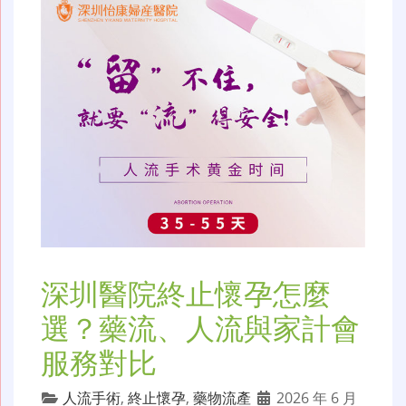
深圳醫院終止懷孕怎麼
選？藥流、人流與家計會
服務對比
人流手術
,
終止懷孕
,
藥物流產
2026 年 6 月