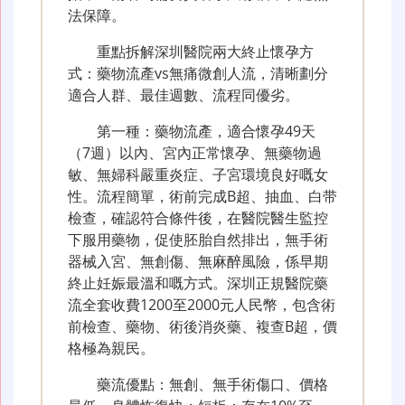
法保障。
重點拆解深圳醫院兩大終止懷孕方
式：藥物流產vs無痛微創人流，清晰劃分
適合人群、最佳週數、流程同優劣。
第一種：藥物流產，適合懷孕49天
（7週）以內、宮內正常懷孕、無藥物過
敏、無婦科嚴重炎症、子宮環境良好嘅女
性。流程簡單，術前完成B超、抽血、白带
檢查，確認符合條件後，在醫院醫生監控
下服用藥物，促使胚胎自然排出，無手術
器械入宮、無創傷、無麻醉風險，係早期
終止妊娠最溫和嘅方式。深圳正規醫院藥
流全套收費1200至2000元人民幣，包含術
前檢查、藥物、術後消炎藥、複查B超，價
格極為親民。
藥流優點：無創、無手術傷口、價格