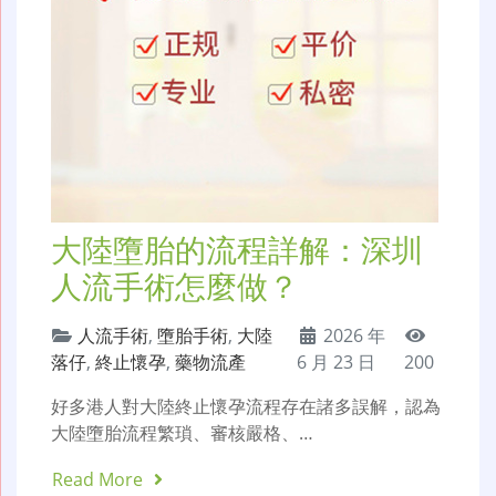
大陸墮胎的流程詳解：深圳
人流手術怎麼做？
人流手術
,
墮胎手術
,
大陸
2026 年
落仔
,
終止懷孕
,
藥物流產
6 月 23 日
200
好多港人對大陸終止懷孕流程存在諸多誤解，認為
大陸墮胎流程繁瑣、審核嚴格、…
Read More