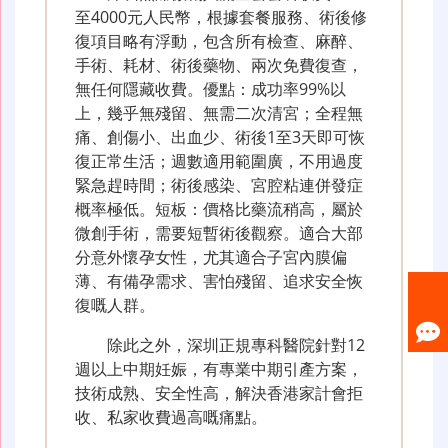
至4000元人民幣，根據套餐服務、術後修
復項目略有浮動，包含所有檢查、麻醉、
手術、耗材、術後藥物、兩次免費復查，
無任何隱藏收費。優點：成功率99%以
上，幾乎無殘留、無需二次清宮；全程無
痛、創傷小、出血少、術後1至3天即可恢
復正常生活；週數適用範圍廣，不用過度
緊急趕時間；術後感染、宮腔粘連併發症
概率極低。短板：價格比藥流稍高，屬於
微創手術，需要短暫術後觀察。適合大部
分意外懷孕女性，尤其適合子宮內膜偏
薄、有備孕需求、害怕殘留、追求安全恢
復嘅人群。
除此之外，深圳正規專科醫院針對12
週以上中期妊娠，有專業中期引產方案，
技術成熟、安全性高，解決香港家計會拒
收、私家收費過高嘅痛點。