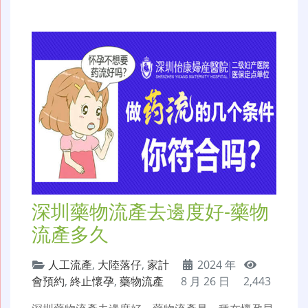
深圳藥物流產去邊度好-藥物
流產多久
人工流產
,
大陸落仔
,
家計
2024 年
會預約
,
終止懷孕
,
藥物流產
8 月 26 日
2,443