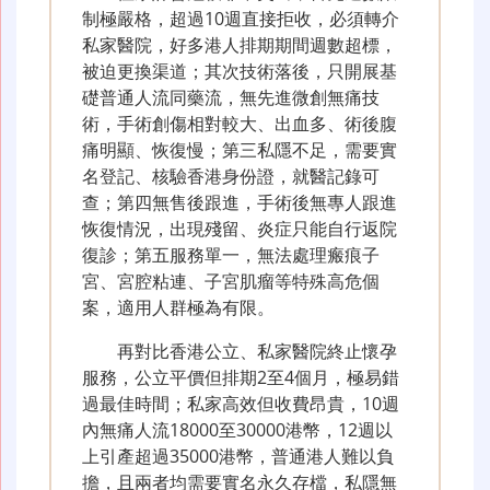
制極嚴格，超過10週直接拒收，必須轉介
私家醫院，好多港人排期期間週數超標，
被迫更換渠道；其次技術落後，只開展基
礎普通人流同藥流，無先進微創無痛技
術，手術創傷相對較大、出血多、術後腹
痛明顯、恢復慢；第三私隱不足，需要實
名登記、核驗香港身份證，就醫記錄可
查；第四無售後跟進，手術後無專人跟進
恢復情況，出現殘留、炎症只能自行返院
復診；第五服務單一，無法處理瘢痕子
宮、宮腔粘連、子宮肌瘤等特殊高危個
案，適用人群極為有限。
再對比香港公立、私家醫院終止懷孕
服務，公立平價但排期2至4個月，極易錯
過最佳時間；私家高效但收費昂貴，10週
內無痛人流18000至30000港幣，12週以
上引產超過35000港幣，普通港人難以負
擔，且兩者均需要實名永久存檔，私隱無