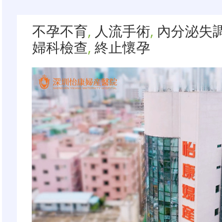
不孕不育
,
人流手術
,
內分泌失
婦科檢查
,
終止懷孕