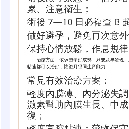
累、注意衛生；
術後 7—10 日必複查 
做好避孕，避免再次意外
保持心情放鬆，作息規律
治療方面，依傢醫學好成熟，只要及早發現、
粘連都可以治好，恢復月經同生育能力。
常見有效治療方案：
輕度內膜薄、內分泌失調
激素幫助內膜生長、中成
復；
輕度宮腔粘連：藥物保守