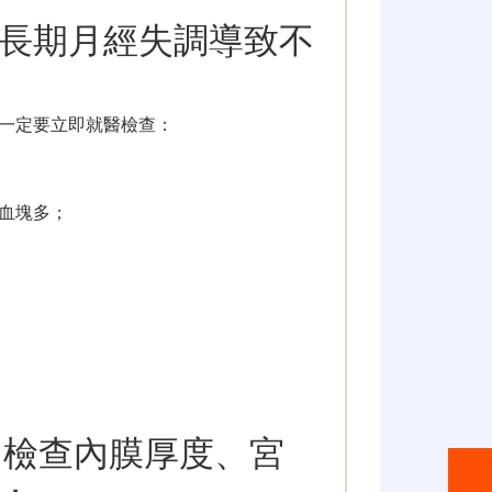
長期月經失調導致不
一定要立即就醫檢查：
、血塊多；
；
：檢查內膜厚度、宮