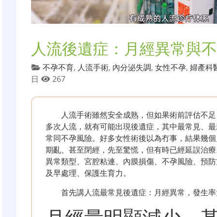
人流後遺症：月經異常與不
不孕不育
,
人流手術
,
內分泌失調
,
女性不孕
,
婦產科
日
267
人流手術雖然安全成熟，但如果術前評估不足
多次人流，就有可能出現後遺症，其中最常見、最
常同不孕風險。好多女性術後以為冇事，結果幾個
期亂、甚至閉經，先至驚慌，但有時已經延誤治療
異常類型、宮腔粘連、內膜損傷、不孕風險、預防
及早處理、保護生育力。
首先講人流最常見後遺症：月經異常，發生率大