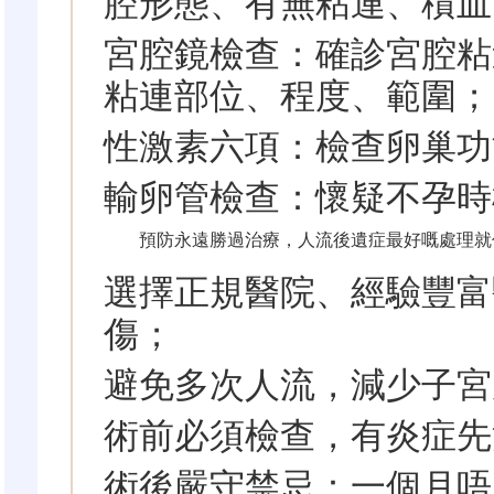
腔形態、有無粘連、積血
宮腔鏡檢查：確診宮腔粘
粘連部位、程度、範圍；
性激素六項：檢查卵巢功
輸卵管檢查：懷疑不孕時
預防永遠勝過治療，人流後遺症最好嘅處理就
選擇正規醫院、經驗豐富
傷；
避免多次人流，減少子宮
術前必須檢查，有炎症先
術後嚴守禁忌：一個月唔