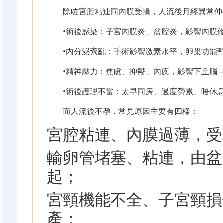
除咗宮腔粘連同內膜受損，人流後月經異常仲
•術後感染：子宮內膜炎、盆腔炎，影響內膜
•內分泌紊亂：手術影響激素水平，卵巢功能
•精神壓力：焦慮、抑鬱、內疚，影響下丘腦 – 
•術後護理不當：太早同房、過度勞累、唔休
而人流後不孕，常見原因主要有四樣：
宮腔粘連、內膜過薄，受
輸卵管堵塞、粘連，由盆
起；
宮頸機能不全、子宮頸損
產；