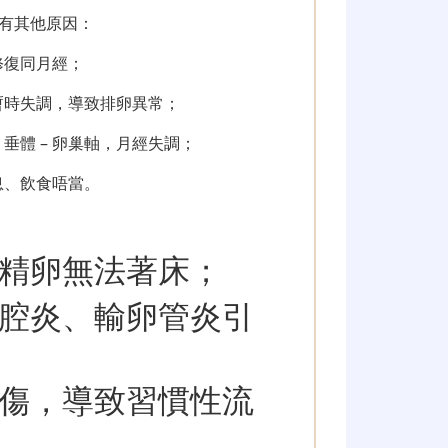
有其他原因：
修復同月經；
暫時失調，導致排卵異常；
垂體 – 卵巢軸，月經失調；
息、飲食唔當。
精卵無法著床；
腔炎、輸卵管炎引
傷，導致習慣性流