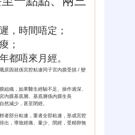
甚至一點點、兩三
遲，時間唔定；
痠；
年都唔來月經。
原因就係宮腔粘連同子宮內膜受損 / 變
膜組織，如果醫生經驗不足、操作過深、
宮內膜基底層。基底層係內膜生長
自然減少，甚至閉經。
輕者部分粘連，重者全部粘連，形成宮腔
排出，導致經痛、量少、閉經，受精卵無