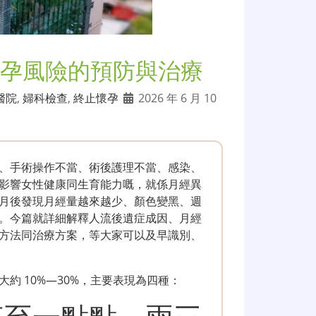
孕風險的預防與治療
醫院
,
婦科檢查
,
終止懷孕
2026 年 6 月 10
、手術操作不當、術後護理不當、感染、
影響女性健康同生育能力嘅，就係月經異
月後發現月經量越來越少、顏色變黑、週
。今篇就詳細解釋人流後遺症成因、月經
方法同治療方案，等大家可以及早識別、
約 10%—30%，主要表現為四種：