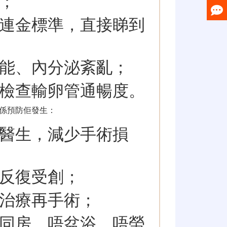
；
連金標準，直接睇到
能、內分泌紊亂；
檢查輸卵管通暢度。
係預防佢發生：
醫生，減少手術損
反復受創；
治療再手術；
同房、唔盆浴、唔勞