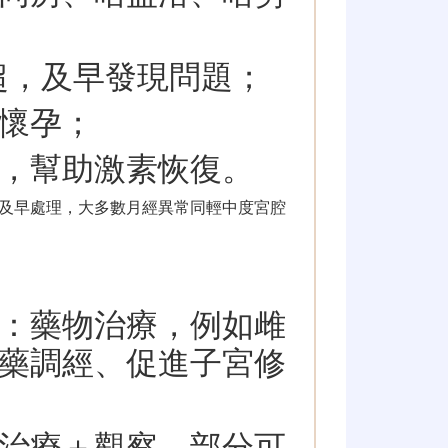
B 超，及早發現問題；
懷孕；
，幫助激素恢復。
及早處理，大多數月經異常同輕中度宮腔
：藥物治療，例如雌
藥調經、促進子宮修
治療＋觀察，部分可