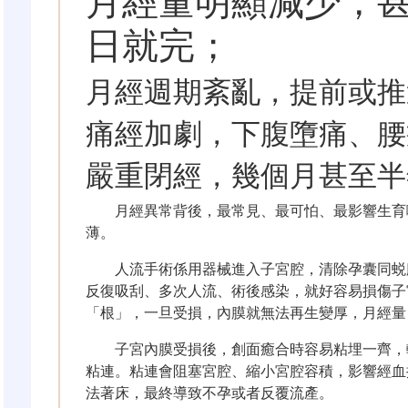
月經量明顯減少，
日就完；
月經週期紊亂，提前或推
痛經加劇，下腹墮痛、腰
嚴重閉經，幾個月甚至半
月經異常背後，最常見、最可怕、最影響生育嘅
薄。
人流手術係用器械進入子宮腔，清除孕囊同蜕
反復吸刮、多次人流、術後感染，就好容易損傷子
「根」，一旦受損，內膜就無法再生變厚，月經量
子宮內膜受損後，創面癒合時容易粘埋一齊，
粘連。粘連會阻塞宮腔、縮小宮腔容積，影響經血
法著床，最終導致不孕或者反覆流產。