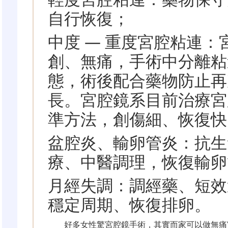
自行恢復；
中度 — 重度宮腔粘連：
創、無痛，手術中分離粘
態，術後配合藥物防止再
長。宮腔鏡系目前治療宮
準方法，創傷細、恢復快
盆腔炎、輸卵管炎：抗生
療、中醫調理，恢復輸卵
月經失調：調經藥、短效
穩定周期、恢復排卵。
好多女性驚宮腔鏡手術，其實而家可以做無痛