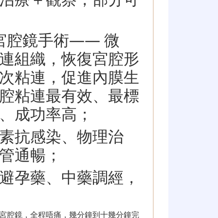
宮腔鏡手術—— 微
連組織，恢復宮腔形
次粘連，促進內膜生
腔粘連最有效、最標
、成功率高；
素抗感染、物理治
管通暢；
避孕藥、中藥調經，
宮腔鏡，全程唔痛，幾分鐘到十幾分鐘完