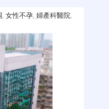
調
,
女性不孕
,
婦產科醫院
,