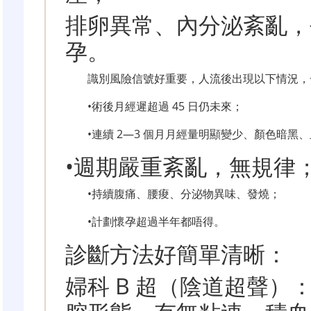
排卵異常、內分泌紊亂，
孕。
識別風險信號好重要，人流後出現以下情況，
•術後月經遲超過 45 日仍未來；
•連續 2—3 個月月經量明顯變少、顏色暗黑
•週期嚴重紊亂，無規律
•持續腹痛、腰痠、分泌物異味、發燒；
•計劃懷孕超過半年都唔得。
診斷方法好簡單清晰：
婦科 B 超（陰道超聲）