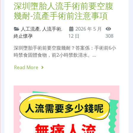
深圳墮胎人流手術前要空腹
幾耐-流產手術前注意事項
人工流產
,
人流手術
,
2026 年 5 月
終止懷孕
12 日
308
深圳墮胎手術前要空腹幾耐？答案係：手術前6小
時禁食固體食物，前2小時禁飲清水。…
Read More