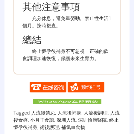
其他注意事項
充分休息，避免重勞動。禁止性生活1
個月。按時複查。
總結
終止懷孕後補身不可忽視，正確的飲
食調理加速恢復，保護未來生育力。
Tagged
人流後禁忌
,
人流後補身
,
人流後調理
,
人流
後食療
,
小月子食譜
,
深圳人流
,
深圳怡康醫院
,
終止
懷孕後補身
,
術後護理
,
補氣血食物