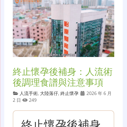
終止懷孕後補身：人流術
後調理食譜與注意事項
人流手術
,
大陸落仔
,
終止懷孕
2026 年 6 月
2 日
249
終止懷孕後補身