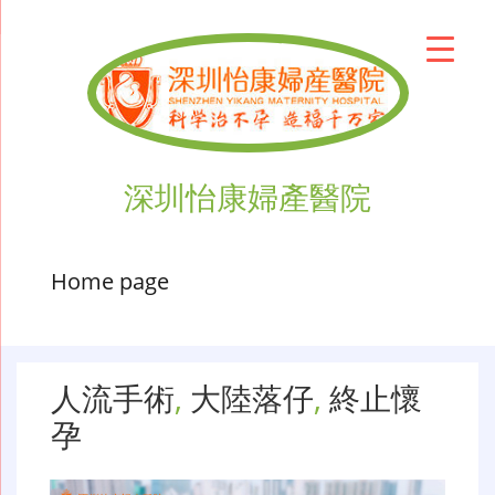
深圳怡康婦產醫院
Home page
人流手術
,
大陸落仔
,
終止懷
孕