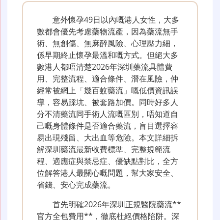
意外懷孕49日以內嘅港人女性，大多
數都會優先考慮藥物流產，因為藥流無手
術、無創傷、無麻醉風險、心理壓力細，
係早期終止懷孕最溫和嘅方式。但絕大多
數港人都唔清楚2026年深圳藥流具體費
用、完整流程、適合條件、潛在風險，仲
經常被網上「幾百蚊藥流」嘅低價資訊誤
導，容易踩坑、被套路加價。同時好多人
分不清藥流同手術人流嘅區別，唔知道自
己嘅身體條件是否適合藥流，盲目選擇容
易出現殘留、大出血等危險。本文詳細拆
解深圳藥流最新收費標準、完整規範流
程、適應症與禁忌症、優缺點對比，全方
位解答港人最關心嘅問題，幫大家安全、
省錢、安心完成藥流。
首先明確2026年深圳正規醫院藥流**
官方全包費用**，徹底杜絕價格陷阱。深