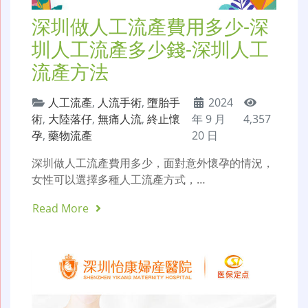
深圳做人工流產費用多少-深
圳人工流產多少錢-深圳人工
流產方法
人工流產
,
人流手術
,
墮胎手
2024
術
,
大陸落仔
,
無痛人流
,
終止懷
年 9 月
4,357
孕
,
藥物流產
20 日
深圳做人工流產費用多少，面對意外懷孕的情況，
女性可以選擇多種人工流產方式，…
Read More