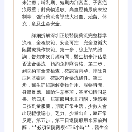
未治癒；哺乳期、短期內剖宮產、子宮疤
痕嚴重；對藥物過敏、高血壓糖尿病未控
制等，強行藥流會導致大出血、殘留、休
克，危及生命安全。
詳細拆解深圳正規醫院藥流完整標準
流程，全程規範、安全可控，完全遵循大
陸醫療操作規範。第一步，線上預約諮
詢，告知末次月經時間，醫生初步評估是
否適合藥流，預約免排隊資格。第二步，
到院術前全套檢查，確認宮內孕、排除炎
症同基礎病，確認符合藥流條件。第三
步，醫生詳細講解藥物作用、服藥時間、
身體反應、風險注意事項，簽署知情同意
書。第四步，居家服用米非司酮，連續兩
日按劑量服藥，期間正常生活，少數人會
出現輕微噁心、乏力、少量出血，屬正常
反應。第五步，第三日返院服用米索前列
醇，**必須留院觀察4至6小時**，醫生全