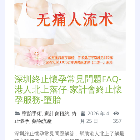
深圳終止懷孕常見問題FAQ-
港人北上落仔-家計會終止懷
孕服務-墮胎
墮胎手術
,
家計會預約
,
終
2026 年 4
止懷孕
,
藥物流產
月 25 日
357
深圳終止懷孕常見問題解答，幫助港人北上了解最