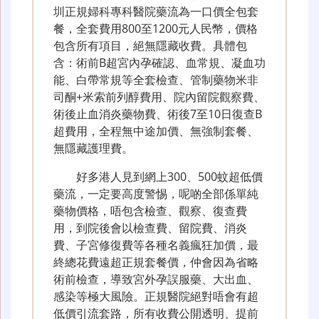
圳正規婦科專科醫院藥流為一口價全包套
餐，全套費用800至1200元人民幣，價格
包含所有項目，絕無隱藏收費。具體包
含：術前B超宮內孕確認、血常規、凝血功
能、白帶常規等全套檢查、管制藥物米非
司酮+米索前列醇費用、院內留院觀察費、
術後止血消炎藥物費、術後7至10日復查B
超費用，全程無中途加價、無強制套餐、
無隱藏護理費。
好多港人見到網上300、500蚊超低價
藥流，一定要高度警惕，呢啲全部係單純
藥物價格，唔包含檢查、觀察、復查費
用，到院後會以檢查費、留院費、消炎
費、子宮修復費等各種名義瘋狂加價，最
終總花費遠超正規套餐價，仲會因為省略
術前檢查，導致宮外孕誤服藥、大出血、
感染等極大風險。正規醫院絕對唔會有超
低價引流套路，所有收費公開透明、提前