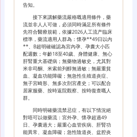
告知。
接下來講解藥流嚴格嘅適用條件，藥
流並非人人可做，必須同時滿足所有條件
先符合醫療規範，依據2026人工流产臨床
標準，藥流適用人群為：懷孕**49日以內
**、B超明確確認為宮內孕、孕囊大小匹
配週數；年齡18至40歲、身體健康、無心
肝腎重大基礎病；無藥物過敏史，尤其對
米非司酮、米索前列醇無過敏；無嚴重貧
血、凝血功能障礙；無急性生殖道炎症、
無子宮畸形、無多次剖宮產史；可以配合
居家服藥、按時返院觀察、按時復查嘅人
群。
同時明確藥流禁忌症，有以下情況絕
對唔可以做藥流：宮外孕、懷孕超過49
日、孕囊過大；嚴重心血管疾病、肝腎功
能異常、凝血障礙；急性陰道炎、盆腔炎