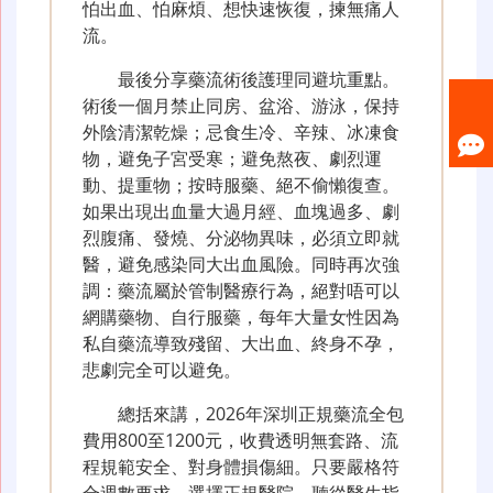
怕出血、怕麻煩、想快速恢復，揀無痛人
流。
最後分享藥流術後護理同避坑重點。
術後一個月禁止同房、盆浴、游泳，保持
外陰清潔乾燥；忌食生冷、辛辣、冰凍食
物，避免子宮受寒；避免熬夜、劇烈運
動、提重物；按時服藥、絕不偷懶復查。
如果出現出血量大過月經、血塊過多、劇
烈腹痛、發燒、分泌物異味，必須立即就
醫，避免感染同大出血風險。同時再次強
調：藥流屬於管制醫療行為，絕對唔可以
網購藥物、自行服藥，每年大量女性因為
私自藥流導致殘留、大出血、終身不孕，
悲劇完全可以避免。
總括來講，2026年深圳正規藥流全包
費用800至1200元，收費透明無套路、流
程規範安全、對身體損傷細。只要嚴格符