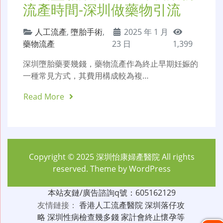
流產時間-深圳做藥物引流
人工流產
,
墮胎手術
,
2025 年 1 月
藥物流產
23 日
1,399
深圳墮胎藥要幾錢，藥物流產作為終止早期妊娠的
一種常見方式，其費用構成較為複…
Read More
Copyright © 2025
深圳怡康婦產醫院
All rights
reserved. Theme by
WordPress
本站友鏈/廣告諮詢q號：605162129
友情鏈接：
香港人工流產醫院
深圳落仔攻
略
深圳性病檢查幾多錢
家計會終止懷孕等