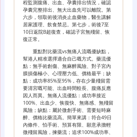
程監測腹痛、出血、孕囊排出情況，確認
孕囊完整排出、無大出血先可以離院。第
六步，領取術後消炎止血藥物，醫生講解
居家護理、飲食禁忌。第七步，術後7至
10日返院B超復查，確認子宮無殘留、恢
復正常。
重點對比藥流vs無痛人流嘅優缺點，
幫港人精准選擇適合自己嘅方式。藥流優
點：無手術創傷、無麻醉風險、對子宮內
膜損傷極小、心理壓力低、價格最平；缺
點：成功率85%至95%，存在少量殘留需
要清宮嘅可能、出血時間較長、腹痛反應
因人而異。無痛人流優點：成功率接近
100%、出血少、恢復快、無痛感、無殘留
風險；缺點：屬於微創手術、需要短時麻
醉、價格比藥流高。簡單來講：符合49日
內條件、怕手術、預算有限、願意承擔輕
微殘留風險，揀藥流；追求100%成功率、