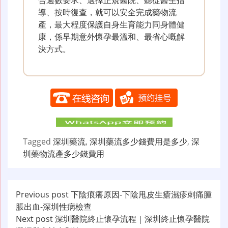
合週數要求、選擇正規醫院、聽從醫生指
導、按時復查，就可以安全完成藥物流
產，最大程度保護自身生育能力同身體健
康，係早期意外懷孕最溫和、最省心嘅解
決方式。
Tagged
深圳藥流
,
深圳藥流多少錢費用是多少
,
深
圳藥物流產多少錢費用
文
Previous post
下陰痕癢原因-下陰甩皮生瘡濕疹刺痛腫
脹出血-深圳性病檢查
章
Next post
深圳醫院終止懷孕流程｜深圳終止懷孕醫院