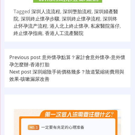
Tagged
深圳人流流程
,
深圳墮胎流程
,
深圳婦產醫
院
,
深圳終止懷孕步驟
,
深圳終止懷孕流程
,
深圳终
止怀孕流产流程
,
港人北上終止懷孕
,
私家醫院落仔
,
終止懷孕指南
,
香港人工流產醫院
文
Previous post
意外懷孕點算？家計會意外懷孕-意外懷
孕怎麼辦-香港打胎
章
Next post
深圳縮陰手術價格幾多？陰道緊縮術費用與
导
效果-咳嗽漏尿改善
航