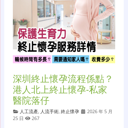
深圳終止懷孕流程係點？
港人北上終止懷孕-私家
醫院落仔
人工流產
,
人流手術
,
終止懷孕
2026 年 5 月
25 日
267