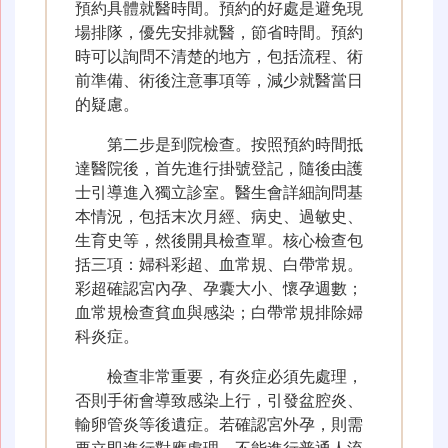
預約具體就醫時間。預約的好處是避免現
場排隊，優先安排就醫，節省時間。預約
時可以詢問不清楚的地方，包括流程、術
前準備、術後注意事項等，減少就醫當日
的疑慮。
第二步是到院檢查。按照預約時間抵
達醫院後，首先進行掛號登記，隨後由護
士引導進入獨立診室。醫生會詳細詢問基
本情況，包括末次月經、病史、過敏史、
生育史等，然後開具檢查單。核心檢查包
括三項：婦科彩超、血常規、白帶常規。
彩超確認宮內孕、孕囊大小、懷孕週數；
血常規檢查貧血與感染；白帶常規排除婦
科炎症。
檢查非常重要，有炎症必須先處理，
否則手術會導致感染上行，引發盆腔炎、
輸卵管炎等後遺症。若確認宮外孕，則需