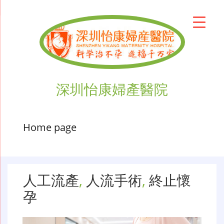
深圳怡康婦產醫院
Home page
人工流產
,
人流手術
,
終止懷
孕