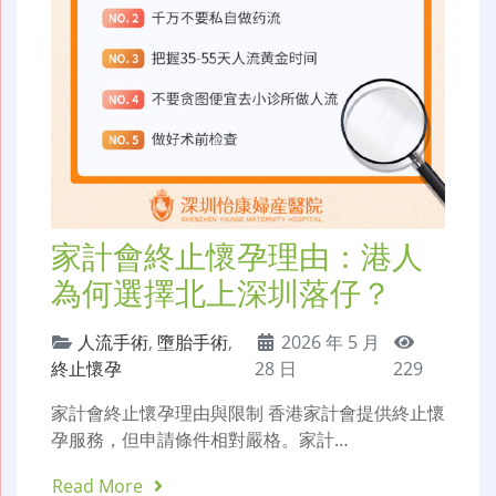
家計會終止懷孕理由：港人
為何選擇北上深圳落仔？
人流手術
,
墮胎手術
,
2026 年 5 月
終止懷孕
28 日
229
家計會終止懷孕理由與限制 香港家計會提供終止懷
孕服務，但申請條件相對嚴格。家計…
Read More