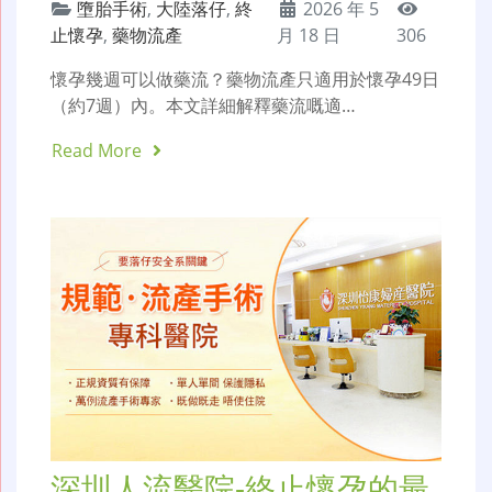
墮胎手術
,
大陸落仔
,
終
2026 年 5
止懷孕
,
藥物流產
月 18 日
306
懷孕幾週可以做藥流？藥物流產只適用於懷孕49日
（約7週）內。本文詳細解釋藥流嘅適…
Read More
深圳人流醫院-終止懷孕的最