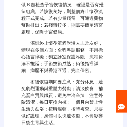
做 B 超檢查子宮恢復情況，確認是否有殘
留組織。若恢復良好，則整個終止懷孕流
程正式完成。若有少量殘留，可通過藥物
幫助排出；若殘留較多，則需要簡單清宮
處理，保障子宮健康。
深圳終止懷孕流程對港人非常友好，
體現在多個方面：全程粵語服務，不用擔
心語言障礙；獨立診室保護私隱；流程緊
湊不拖延；手術技術成熟；術後指導詳
細；病歷不與香港互通，完全保密。
術後恢復期間要注意：充分休息，避
免劇烈運動與重體力勞動；清淡飲食，補
充蛋白質與鐵質，避免生冷辛辣；注意外
陰清潔，每日更換內褲；一個月內禁止性
生活與盆浴；按時服藥，按時複查。只要
做好護理，身體可以快速恢復，不會影響
日後生育與生活。