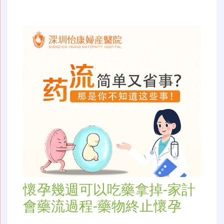
懷孕幾週可以吃藥拿掉-家計
會藥流過程-藥物終止懷孕