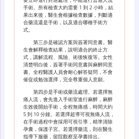
要立即進行對應處理，不能進行普通人流
手術。所有檢查大約需要 1 到 2 小時，結
果出來後，醫生會根據檢查數據，判斷適
合藥流還是手術，以及適合哪種手術方
式。
第三步是確認方案與簽署同意書。醫
生會解釋檢查結果，說明適合的終止方
式，講解流程、風險、術後恢復等。女性
清楚明白後，簽署手術同意書與麻醉同意
書。全程醫護人員會耐心解答疑問，不會
催促或勉強選擇，完全尊重個人意願。
第四步是手術或藥流處理。若選擇無
痛人流，會先進入手術室進行麻醉，麻醉
生效後開始手術，全程無痛感，時間大約
5 到 10 分鐘。若選擇超導可視無痛人流，
在手術過程中會採用可視引導，精準清除
孕囊，保護子宮。若選擇藥流，則在醫生
指導下服藥，留院觀察至孕囊排出。