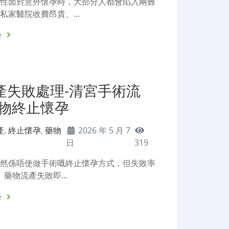
女性面對意外懷孕時，大部分人都會陷入兩難
私家醫院收費昂貴、…
e
產失敗處理-清宮手術流
藥物終止懷孕
產
,
終止懷孕
,
藥物
2026 年 5 月 7
日
319
雖然係唔使做手術嘅終止懷孕方式，但失敗率
%。藥物流產失敗即…
e