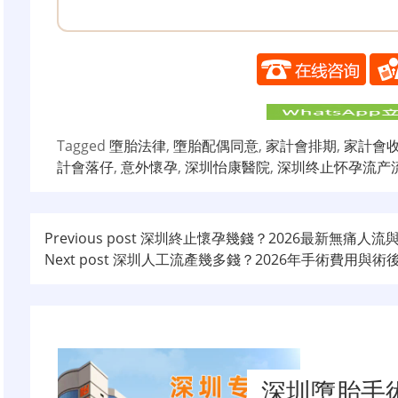
Tagged
墮胎法律
,
墮胎配偶同意
,
家計會排期
,
家計會
計會落仔
,
意外懷孕
,
深圳怡康醫院
,
深圳终止怀孕流产
文
Previous post
深圳終止懷孕幾錢？2026最新無痛人流
Next post
深圳人工流產幾多錢？2026年手術費用與術
章
导
航
深圳墮胎手