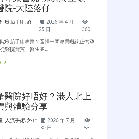
醫院-大陸落仔
產
,
墮胎手術
,
終
2026 年 4 月
25 日
360
醫院墮胎手術專業？選擇一間專業嘅終止懷孕
從醫院資質、醫生團…
e
產醫院好唔好？港人北上
價與體驗分享
產
,
人流手術
,
終止
2026 年 7 月
30 日
53