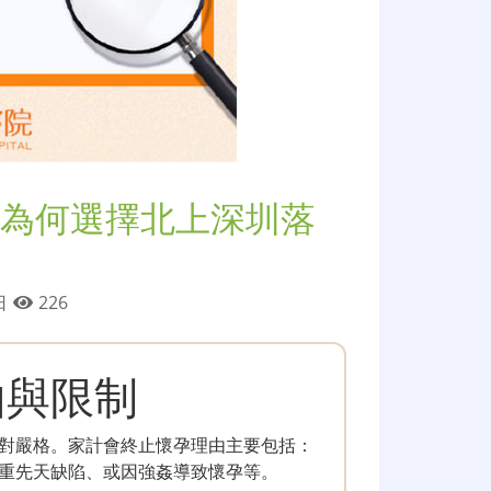
為何選擇北上深圳落
 日
226
由與限制
對嚴格。家計會終止懷孕理由主要包括：
重先天缺陷、或因強姦導致懷孕等。