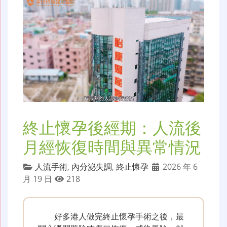
終止懷孕後經期：人流後
月經恢復時間與異常情況
人流手術
,
內分泌失調
,
終止懷孕
2026 年 6
月 19 日
218
好多港人做完終止懷孕手術之後，最