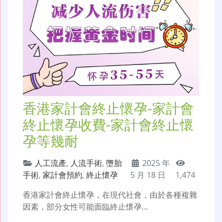
香港家計會終止懷孕-家計會
終止懷孕收費-家計會終止懷
孕等幾耐
人工流產
,
人流手術
,
墮胎
2025 年
手術
,
家計會預約
,
終止懷孕
5 月 18 日
1,474
香港家計會終止懷孕，在現代社會，由於各種複雜
因素，部分女性可能面臨終止懷孕…