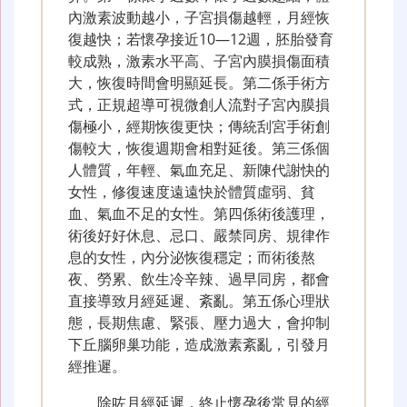
內激素波動越小，子宮損傷越輕，月經恢
復越快；若懷孕接近10—12週，胚胎發育
較成熟，激素水平高、子宮內膜損傷面積
大，恢復時間會明顯延長。第二係手術方
式，正規超導可視微創人流對子宮內膜損
傷極小，經期恢復更快；傳統刮宮手術創
傷較大，恢復週期會相對延後。第三係個
人體質，年輕、氣血充足、新陳代謝快的
女性，修復速度遠遠快於體質虛弱、貧
血、氣血不足的女性。第四係術後護理，
術後好好休息、忌口、嚴禁同房、規律作
息的女性，內分泌恢復穩定；而術後熬
夜、勞累、飲生冷辛辣、過早同房，都會
直接導致月經延遲、紊亂。第五係心理狀
態，長期焦慮、緊張、壓力過大，會抑制
下丘腦卵巢功能，造成激素紊亂，引發月
經推遲。
除咗月經延遲，終止懷孕後常見的經