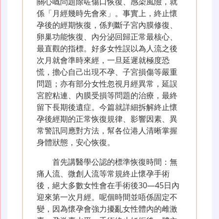
關心嘅問題除咗傷口恢復、感染風險，就
係「月經幾時先會來」。事實上，終止懷
孕後的經期恢復，係判斷子宮內膜修復、
卵巢功能恢復、內分泌回歸正常最核心、
最直觀的指標。好多女性誤以為人流之後
次月就會準時來經，一旦延遲就極度恐
慌，擔心自己出現不孕、子宮損傷等嚴重
問題；亦有部分女性忽視月經異常，延誤
宮腔粘連、內膜受損等問題的治療，最終
留下長期後遺症。今篇就詳細拆解終止懷
孕後經期的正常恢復規律、影響因素、異
常警訊同應對方法，幫各位港人清晰掌握
身體狀態，安心恢復。
首先講醫學公認的標準恢復時間：無
痛人流、微創人流等常規終止懷孕手術
後，絕大多數女性會在手術後30—45日內
迎來第一次月經。呢個時間並唔係固定不
變，因為懷孕會強力擾亂女性體內的雌激