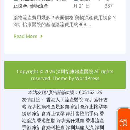
止懷孕
,
藥物流產
月 21 日
387
藥物流產費用幾多？表面價格 藥物流產費用幾多？
深圳怡康醫院的基礎藥流費用約968.…
Read More
Copyright © 2026
深圳怡康婦產醫院
All rights
reserved. Theme by
WordPress
本站友鏈/廣告諮詢q號：605162129
友情鏈接：
香港人工流產醫院
深圳落仔攻
略
深圳性病檢查幾多錢
家計會終止懷孕等
幾耐
家計會終止懷孕
家計會堕胎手術
香
預
港藥流
香港堕胎
深圳落仔幾錢
香港流產
手術
家計會婦科檢查
深圳無痛人流
深圳