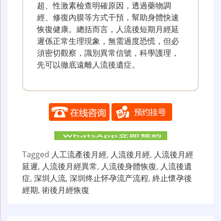
超、性激素檢查明確原因，透過藥物調
經、修復內膜等方式干預，幫助身體快速
恢復健康。總括而言，人流後短期月經延
遲係正常生理現象，無需過度恐慌，但必
須密切觀察，識別異常信號，科學護理，
先可以徹底遠離人流後遺症。
Tagged
人工流產後月經
,
人流後月經
,
人流後月經
延遲
,
人流後月經異常
,
人流後身體恢復
,
人流後遺
症
,
深圳人流
,
深圳终止怀孕流产流程
,
終止懷孕後
經期
,
術後月經恢復