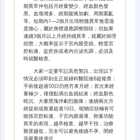
期異常仲包括月經量變少、經血顏色發
黑、血塊增多、經期腹痛加劇、周期紊亂
等。短期內1—2個月出現輕微異常無需過
度擔心，屬於身體適應調整階段；但如果
連續3個月以上月經持續異常，就屬於病理
狀態，大概率提示子宮內膜受損、輕度宮
腔粘連、盆腔炎或者內分泌失調，必須及
時就醫檢查。
大家一定要牢記高危警訊，出現以下
情況必須即刻去正規婦科醫院做B超複查：
手術後超過50日仍然冇來月經；首次來經
量極少，僅僅點滴出血就結束；經血顏色
暗沉、大量黑塊伴劇烈腹痛；連續兩次月
經提前或推遲超過10日。呢啲症狀極有可
能係宮腔粘連、子宮內膜過薄、卵巢功能
異常的表現，越早檢查、越早干預，治療
難度越低，完全可以避免後續不孕、閉經
等嚴重後遺症。