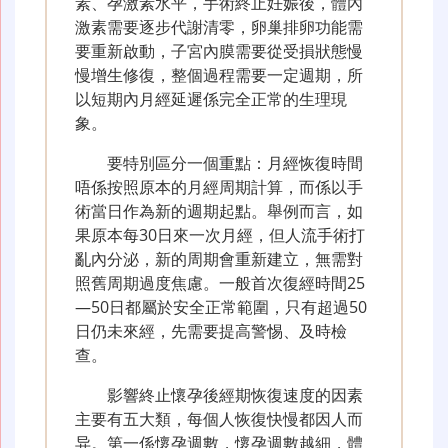
素、孕激素水平，手術終止妊娠後，體內
激素需要逐步代謝清零，卵巢排卵功能需
要重新啟動，子宮內膜需要從受損狀態慢
慢增生修復，整個過程需要一定週期，所
以短期內月經延遲係完全正常的生理現
象。
要特別區分一個重點：月經恢復時間
唔係按照原本的月經周期計算，而係以手
術當日作為新的週期起點。舉例而言，如
果原本每30日來一次月經，但人流手術打
亂內分泌，新的周期會重新建立，無需對
照舊周期過度焦慮。一般首次復經時間25
—50日都屬於安全正常範圍，只有超過50
日仍未來經，先需要提高警惕、及時檢
查。
影響終止懷孕後經期恢復速度的因素
主要有五大類，每個人恢復快慢都因人而
异。第一係懷孕週數，懷孕週數越細，體