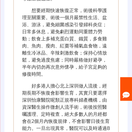
想要經期快速恢復正常，術後科學護
理至關重要。術後一個月嚴禁性生活、盆
浴、游泳，避免細菌感染引發婦科炎症；
日常多休息，避免劇烈運動同重體力勞
動；飲食上多補充蛋白質、鐵質，多食雞
肉、魚肉、瘦肉、紅棗等補氣血食物，遠
離生冷冰品、辛辣刺激飲食；保持心情放
鬆，避免過度焦慮；同時嚴格做好避孕，
半年內切勿再次意外懷孕，給子宮足夠的
修復時間。
好多港人擔心北上深圳做人流後，經
期長期不恢復會影響生育，其實只要選擇
深圳怡康醫院呢類正規專科婦產機構，由
資深醫生操作微創人流手術，術後按照醫
囑護理、定時複查，絕大多數人的月經都
會在2個月內恢復規律，不會影響日後生育
能力。一旦出現異常，醫院可以及時通過B