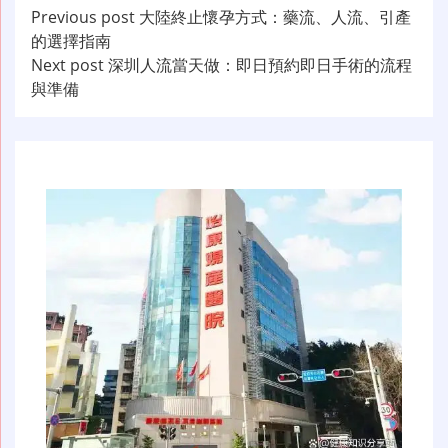
文
Previous post
大陸終止懷孕方式：藥流、人流、引產
的選擇指南
章
Next post
深圳人流當天做：即日預約即日手術的流程
导
與準備
航