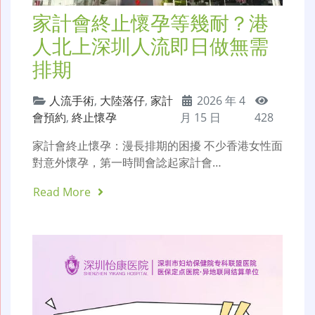
家計會終止懷孕等幾耐？港
人北上深圳人流即日做無需
排期
人流手術
,
大陸落仔
,
家計
2026 年 4
會預約
,
終止懷孕
月 15 日
428
家計會終止懷孕：漫長排期的困擾 不少香港女性面
對意外懷孕，第一時間會諗起家計會…
Read More