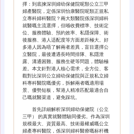
擇：到底揀深圳婦幼保健院呢類公立三甲
婦產醫院，定係深圳怡康醫院呢類正規私
立專科婦科醫院？兩大類醫院係深圳婦科
就醫嘅主流選擇，但喺收費標準、技術定
位、服務體驗、預約效率、私隱保障、術
後服務、港人适配度等方面差距極大。好
多港人因為唔了解兩者差異，盲目選擇公
立醫院，最後遭遇長時間排隊、私隱泄
露、溝通困難、服務生硬等問題，體驗極
差。本文針對港人核心需求，全方位、客
觀對比深圳公立婦幼保健院與正規私立婦
科專科醫院嘅優劣，拆解兩者嘅適用場
景、優勢短板，幫港人精准匹配最適合自
己嘅就醫渠道，避免踩坑。
首先詳細解析深圳婦幼保健院（公立
三甲） 的真實就醫體驗同優劣。作為深圳
規模最大、資質最高、技術最權威嘅公立
婦產專科醫院，係深圳婦科醫療嘅标杆機