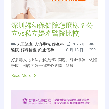
深圳婦幼保健院怎麼樣？公
立vs私立婦產醫院比較
人工流產
,
人流手術
,
婦產科
2026 年
醫院
,
婦科檢查
,
終止懷孕
6 月 15 日
259
好多港人北上深圳解決婦科問題、終止懷孕、做體
檢時，都會面臨一個核心選擇：到底…
Read More