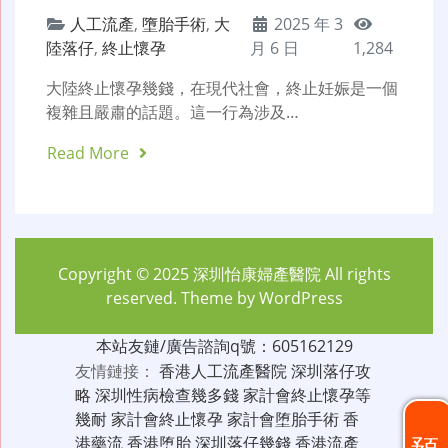
人工流產
,
墮胎手術
,
大
2025 年 3
陸落仔
,
終止懷孕
月 6 日
1,284
大陸終止懷孕幾錢，在現代社會，終止妊娠是一個
複雜且嚴肅的話題。這一行為涉及…
Read More
Copyright © 2025
深圳怡康婦產醫院
All rights
reserved. Theme by
WordPress
本站友鏈/廣告諮詢q號：605162129
友情鏈接：
香港人工流產醫院
深圳落仔攻
略
深圳性病檢查幾多錢
家計會終止懷孕等
幾耐
家計會終止懷孕
家計會堕胎手術
香
港藥流
香港堕胎
深圳落仔幾錢
香港流產