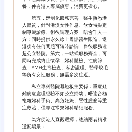
餐，仲有港人專屬優惠，消費更省心。
第五，定制化服務完善，醫生熟悉港
人體質，針對港澳女性作息、飲食特點定
制專屬診療、術後調理方案，唔會千人一
方；同時提供永久線上粵語醫生跟進，返
港後有任何問題可隨時諮詢，售後服務遠
超公立醫院。第六，一站式服務齊全，可
同時完成終止懷孕、婦科體檢、性病篩
查、AMH生育檢查、私密護理、醫學脫毛
等所有女性服務，無需多次往返。
私立專科醫院嘅短板主要係：重症疑
難病症處理經驗不如公立婦幼，唔適合極
複雜婦科手術、高危妊娠、惡性腫瘤等重
症救治，僅專注常規婦科精細服務。
為方便港人直觀選擇，總結兩者精准
适配場景：