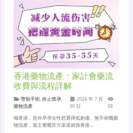
香港藥物流產：家計會藥流
收費與流程詳解
墮胎手術
,
終止懷孕
,
2026 年 7 月
藥物流產
30 日
58
喺香港，意外早孕女性想選擇低創傷、無手術嘅藥
物流產，最主要嘅官方渠道就係香港…