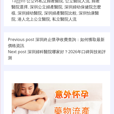
Tagged
公立vs私立婦產醫院
,
公立醫院人流
,
婦產
醫院選擇
,
深圳公立婦產醫院
,
深圳婦幼保健院怎麼
樣
,
深圳婦幼醫院
,
深圳婦產醫院比較
,
深圳怡康醫
院
,
港人北上公立醫院
,
私立醫院人流
文
Previous post
深圳終止懷孕收費查詢：如何獲取最新
價格資訊
章
Next post
深圳婦科醫院哪家好？2026年口碑與技術評
导
測
航