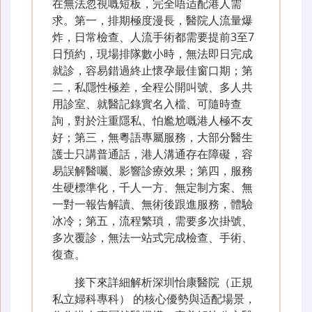
在無法忽視嘅短板，完全唔适配港人需
求。第一，排期極度漫長，醫院人流量爆
炸，日常檢查、人流手術都需要提前3至7
日預約，現場排隊數小時，無法即日完成
就診，容易錯過終止懷孕最佳窗口期；第
二，私隱性極差，全程公開叫號、多人共
用診室、就醫記錄實名入檔、可隨時查
詢，對於注重隱私、怕尷尬嘅港人極不友
好；第三，無粵語專屬服務，大部分醫生
護士只講普通話，港人溝通存在障礙，容
易誤解醫囑、影響診療效果；第四，服務
生硬標準化，千人一方、無定制方案、無
一對一報告解讀、無術後跟進服務，體驗
冰冷；第五，流程繁瑣，需要多次掛號、
多次覆診，無法一站式完成檢查、手術、
復查。
接下來詳細解析深圳怡康醫院（正規
私立婦科專科） 的核心優勢與适配場景，