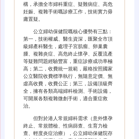
構，承擔全市婦科重症、疑難病症、高危
妊娠、複雜手術嘅診療工作，技術實力毋
庸置疑。
公立婦幼保健院嘅核心優勢有三點：
第一，技術權威、醫生資深，匯聚全市頂
級婦產科醫生，處理子宮肌瘤、卵巢囊
腫、複雜炎症、高危終止懷孕、反覆流產
等疑難問題經驗豐富，重症診療成功率極
高；第二，收費統一規範，嚴格按照國家
公立醫院收費標準執行，無隨意定價、無
虛高收費，收費公正；第三，設備頂級齊
全，擁有各類高端婦科檢測、手術設備，
可開展各類複雜微創手術，適合重症救
治。
但對於港人常規婦科需求（意外懷孕
終止、常規體檢、性病篩查、生育力檢
查、輕度炎症治療），公立婦幼保健院存