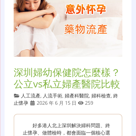
深圳婦幼保健院怎麼樣？
公立vs私立婦產醫院比較
人工流產
,
人流手術
,
婦產科醫院
,
婦科檢查
,
終
止懷孕
2026 年 6 月 15 日
259
好多港人北上深圳解決婦科問題、終
止懷孕、做體檢時，都會面臨一個核心選