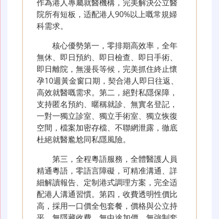
作為港人專屬就醫機構，完美解決公立醫
院所有短板，适配港人90%以上嘅常規婦
科需求。
核心優勢第一，零排期高效率，全年
無休、即日預約、即日檢查、即日手術、
即日離院，無漫長等候，完美抓住終止懷
孕10週黃金窗口期，契合港人即日往返、
高效就醫嘅需求。第二，絕對私隱保障，
支持匿名預約、暱稱就診、無實名登記，
一對一獨立診室、獨立手術室、獨立恢復
空間，檔案加密存檔、不聯網泄露，徹底
杜絕就醫尷尬同私隱風險。
第三，全程粵語服務，全體醫護人員
精通粵語，零語言障礙，可精准溝通、詳
細解讀報告、定制港式調理方案，完全适
配港人溝通習慣。第四，收費透明性價比
高，採用一口價全包套餐，價格與公立持
平，無隱藏收費、無中途加價、無強制套