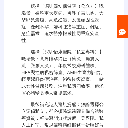
選擇【深圳婦幼保健院（公立）】嘅
場景：婦科重大疾病、複雜子宮肌瘤、大
型卵巢囊腫、高危妊娠、反覆頑固性炎
症、疑難不孕、婦科腫瘤等重症、難症、
急症需求，追求醫療權威性同重症安全
性。
選擇【深圳怡康醫院（私立專科）】
嘅場景：意外懷孕終止（藥流、無痛人
流、微創人流）、年度常規婦科體檢、
HPV與性病私密篩查、AMH生育力評估、
輕度婦科炎症治療、術後恢復復查、一站
式女性健康服務、注重私隱同效率、追求
省心體驗嘅港人常規需求。
最後補充港人避坑提醒：無論選擇公
立定係私立，都必須確認醫院具備合法醫
療資質，堅決避開無牌診所、美容院、私
人工作室。常規婦科精細服務千祈唔好盲