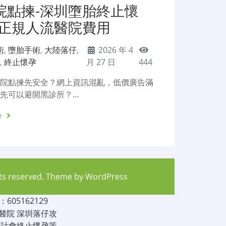
院點揀-深圳墮胎終止懷
圳正規人流醫院費用
術
,
墮胎手術
,
大陸落仔
,
2026 年 4
院
,
終止懷孕
月 27 日
444
醫院點揀先安全？網上資訊混亂，低價廣告滿
先可以避開黑診所？…
e
hts reserved. Theme by
WordPress
05162129
醫院
深圳落仔攻
家計會終止懷孕等