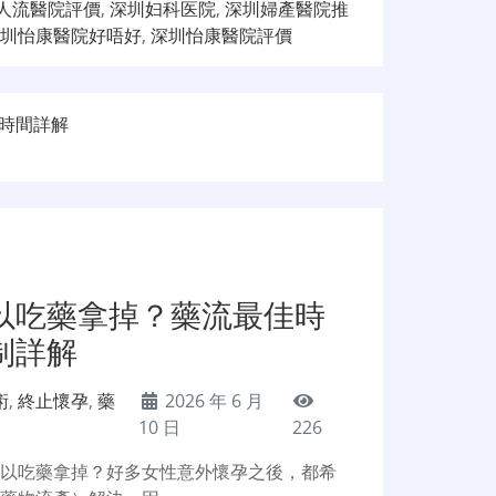
人流醫院評價
,
深圳妇科医院
,
深圳婦產醫院推
圳怡康醫院好唔好
,
深圳怡康醫院評價
時間詳解
以吃藥拿掉？藥流最佳時
制詳解
術
,
終止懷孕
,
藥
2026 年 6 月
10 日
226
可以吃藥拿掉？好多女性意外懷孕之後，都希