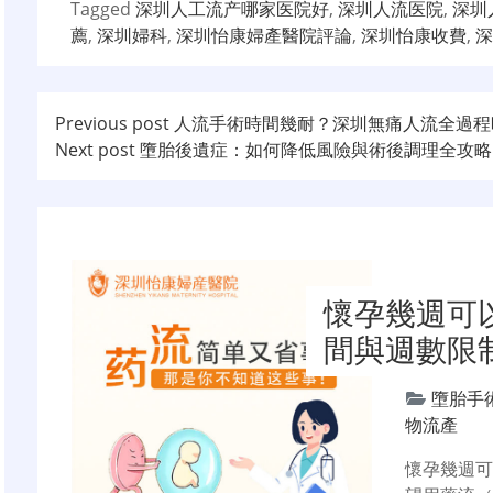
Tagged
深圳人工流产哪家医院好
,
深圳人流医院
,
深圳
薦
,
深圳婦科
,
深圳怡康婦產醫院評論
,
深圳怡康收費
,
深
文
Previous post
人流手術時間幾耐？深圳無痛人流全過程
Next post
墮胎後遺症：如何降低風險與術後調理全攻略
章
导
航
懷孕幾週可
間與週數限
墮胎手
物流產
懷孕幾週