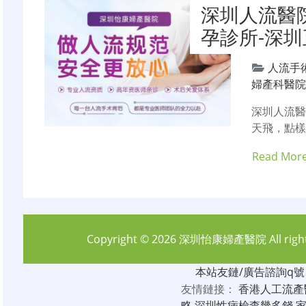
深圳人流醫
孕診所-深
人流手
婦產科醫
深圳人流
天飛，點樣
Read Mor
Copyright © 2026
深圳怡康婦產醫院
All rig
本站友鏈/廣告諮詢q號：6
友情鏈接：
香港人工流產
略
深圳性病檢查幾多錢