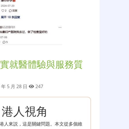
實就醫體驗與服務質
 年 5 月 28 日
247
：港人視角
港人來説，這是關鍵問題。本文從多個維