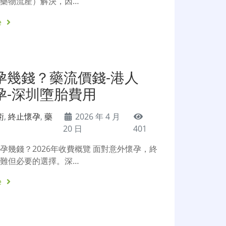
藥物流產）解決，因…
e
孕幾錢？藥流價錢-港人
孕-深圳墮胎費用
術
,
終止懷孕
,
藥
2026 年 4 月
20 日
401
孕幾錢？2026年收費概覽 面對意外懷孕，終
難但必要的選擇。深…
e