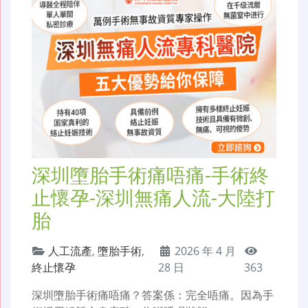
深圳墮胎手術痛唔痛-手術終
止懷孕-深圳無痛人流-大陸打
胎
人工流產
,
墮胎手術
,
2026 年 4 月
終止懷孕
28 日
363
深圳墮胎手術痛唔痛？答案係：完全唔痛。因為手