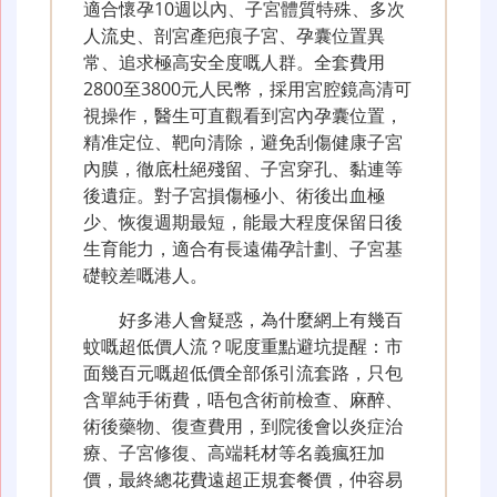
適合懷孕10週以內、子宮體質特殊、多次
人流史、剖宮產疤痕子宮、孕囊位置異
常、追求極高安全度嘅人群。全套費用
2800至3800元人民幣，採用宮腔鏡高清可
視操作，醫生可直觀看到宮內孕囊位置，
精准定位、靶向清除，避免刮傷健康子宮
內膜，徹底杜絕殘留、子宮穿孔、黏連等
後遺症。對子宮損傷極小、術後出血極
少、恢復週期最短，能最大程度保留日後
生育能力，適合有長遠備孕計劃、子宮基
礎較差嘅港人。
好多港人會疑惑，為什麼網上有幾百
蚊嘅超低價人流？呢度重點避坑提醒：市
面幾百元嘅超低價全部係引流套路，只包
含單純手術費，唔包含術前檢查、麻醉、
術後藥物、復查費用，到院後會以炎症治
療、子宮修復、高端耗材等名義瘋狂加
價，最終總花費遠超正規套餐價，仲容易