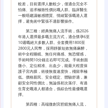
較差，目前選擇人數較少，僅適合完全不
怕痛、追求極致性價比嘅人群。臨床醫生
一般唔建議敏感體質、情緒緊張嘅港人選
擇，避免術中緊張不適影響操作。
第三種：經典無痛人流手術，係2026
年港人選擇最多嘅主流方式，適合懷孕6至
10週嘅絕大多數人群。全套費用1800至
2800元人民幣，採用靜脈短效無痛麻醉，
術中全程睡眠、無任何痛感、無恐懼感，
手術時間10分鐘左右即可完成。手術創面
微小、定位精准、出血少，能最大程度保
護子宮內膜，術後恢復速度快，殘留率極
低。價格親民、安全穩定、體驗舒適，兼
顧安全同性價比，無論係初次落仔、有過
生育史嘅港人都適合，係綜合性最優嘅選
擇。
第四種：高端微創宮腔鏡無痛人流，