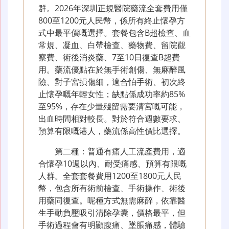
群。2026年深圳正規醫院藥流全套費用僅
800至1200元人民幣，係所有終止懷孕方
式中最平價嘅選擇。套餐包含B超檢查、血
常規、凝血、白帶檢查、藥物費、留院觀
察費、術後消炎藥、7至10日復查B超費
用。藥流優點在於無手術創傷、無麻醉風
險、對子宮損傷細，適合怕手術、初次終
止懷孕嘅年輕女性；缺點係成功率約85%
至95%，存在少量殘留需要清宮嘅可能，
出血時間相對較長。對於符合週數要求、
預算有限嘅港人，藥流係高性價比選擇。
第二種：普通有痛人工流產費用，適
合懷孕10週以內、耐受痛感、預算有限嘅
人群。全套套餐費用1200至1800元人民
幣，包含所有術前檢查、手術操作、術後
用藥同復查。呢種方式無需麻醉，依靠醫
生手動負壓吸引清除孕囊，價格最平，但
手術過程會有明顯腹痛、墜脹痛感，體驗