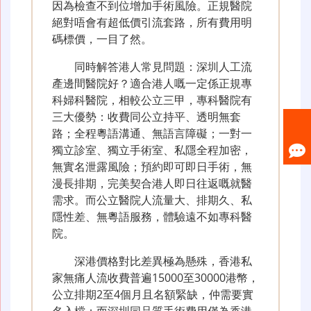
因為檢查不到位增加手術風險。正規醫院
絕對唔會有超低價引流套路，所有費用明
碼標價，一目了然。
同時解答港人常見問題：深圳人工流
產邊間醫院好？適合港人嘅一定係正規專
科婦科醫院，相較公立三甲，專科醫院有
三大優勢：收費同公立持平、透明無套
路；全程粵語溝通、無語言障礙；一對一
獨立診室、獨立手術室、私隱全程加密，
無實名泄露風險；預約即可即日手術，無
漫長排期，完美契合港人即日往返嘅就醫
需求。而公立醫院人流量大、排期久、私
隱性差、無粵語服務，體驗遠不如專科醫
院。
深港價格對比差異極為懸殊，香港私
家無痛人流收費普遍15000至30000港幣，
公立排期2至4個月且名額緊缺，仲需要實
名入檔；而深圳同品質手術費用僅為香港