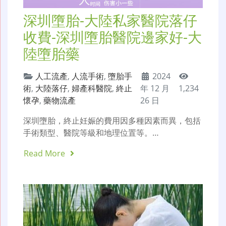
深圳墮胎-大陸私家醫院落仔
收費-深圳墮胎醫院邊家好-大
陸墮胎藥
人工流產
,
人流手術
,
墮胎手
2024
術
,
大陸落仔
,
婦產科醫院
,
終止
年 12 月
1,234
懷孕
,
藥物流產
26 日
深圳墮胎，終止妊娠的費用因多種因素而異，包括
手術類型、醫院等級和地理位置等。…
Read More