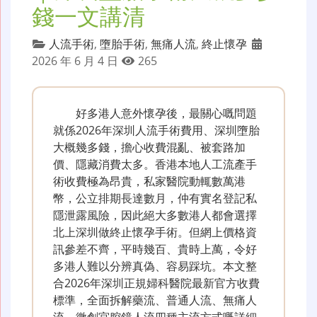
錢一文講清
人流手術
,
墮胎手術
,
無痛人流
,
終止懷孕
2026 年 6 月 4 日
265
好多港人意外懷孕後，最關心嘅問題
就係2026年深圳人流手術費用、深圳墮胎
大概幾多錢，擔心收費混亂、被套路加
價、隱藏消費太多。香港本地人工流產手
術收費極為昂貴，私家醫院動輒數萬港
幣，公立排期長達數月，仲有實名登記私
隱泄露風險，因此絕大多數港人都會選擇
北上深圳做終止懷孕手術。但網上價格資
訊參差不齊，平時幾百、貴時上萬，令好
多港人難以分辨真偽、容易踩坑。本文整
合2026年深圳正規婦科醫院最新官方收費
標準，全面拆解藥流、普通人流、無痛人
流、微創宮腔鏡人流四種主流方式嘅詳細