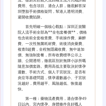
費用、包含項目、適合人群，徹底解答深
圳墮胎手術價格疑問，幫港人透明消費、
避開收費陷阱。
首先明確一個核心觀點：深圳正規醫
院人流手術全部為**全包套餐價**，價格
包含術前全套檢查費、手術操作費、麻醉
費、一次性無菌耗材費、術後消炎藥費、
複查B超費，全程無隱藏收費、無中途加
價、無強制套餐，所有收費標準公示上
牆、公開透明，徹底區別於無牌小診所嘅
隨意加價套路。費用高低主要取決於懷孕
週數、手術方式、個人子宮狀況、是否有
炎症等基礎問題，懷孕週數越小、子宮狀
況越好，費用越平、風險越低、恢復越
快。
第一種：藥物流產費用，適合懷孕49
日以內、宮內懷孕、身體條件良好嘅人