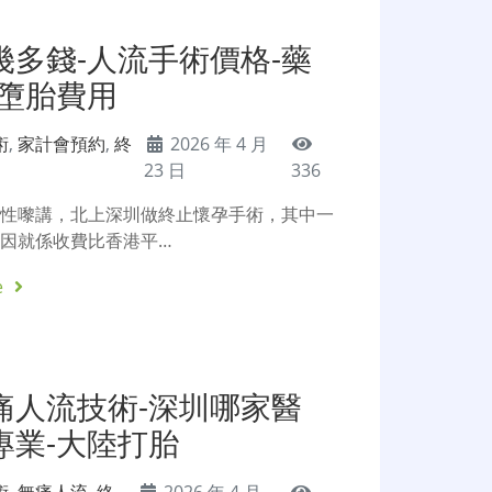
幾多錢-人流手術價格-藥
圳墮胎費用
術
,
家計會預約
,
終
2026 年 4 月
23 日
336
女性嚟講，北上深圳做終止懷孕手術，其中一
因就係收費比香港平…
e
痛人流技術-深圳哪家醫
專業-大陸打胎