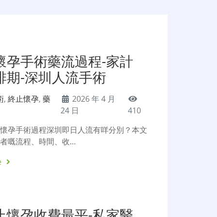
懷孕手術藥流過程-家計
排期-深圳人流手術
術
,
終止懷孕
,
藥
2026 年 4 月
24 日
410
止懷孕手術過程深圳即日人流有咩分別？本文
者嘅流程、時間、收…
e
止懷孕收費最平-私家醫