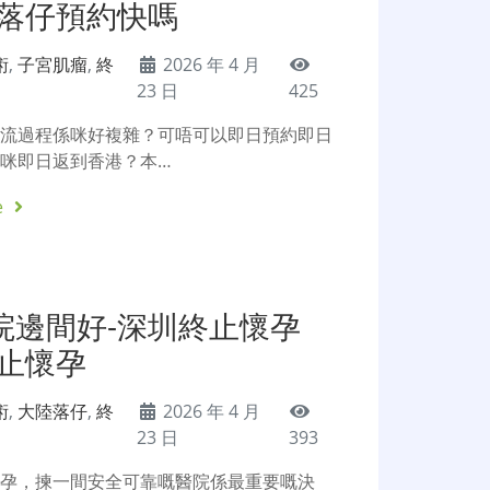
圳落仔預約快嗎
術
,
子宮肌瘤
,
終
2026 年 4 月
23 日
425
人流過程係咪好複雜？可唔可以即日預約即日
咪即日返到香港？本…
e
院邊間好-深圳終止懷孕
終止懷孕
術
,
大陸落仔
,
終
2026 年 4 月
23 日
393
懷孕，揀一間安全可靠嘅醫院係最重要嘅決