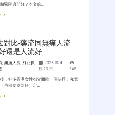
胎醫院邊間好？本文綜…
e
法對比-藥流同無痛人流
流好還是人流好
術
,
無痛人流
,
終止懷
2026 年 4
產
月 23 日
348
之後，好多香港女性都會面臨一個抉擇：究竟
（俗稱食藥落仔）定…
e