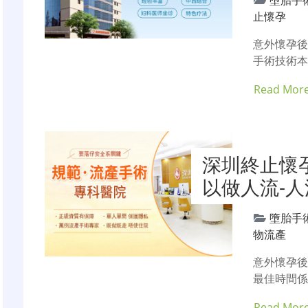
墮胎手
止懷孕
意外懷孕
手術技術本
Read Mor
深圳終止懷
以做人流-
墮胎手
物流產
意外懷孕
最佳時間係
Read Mor