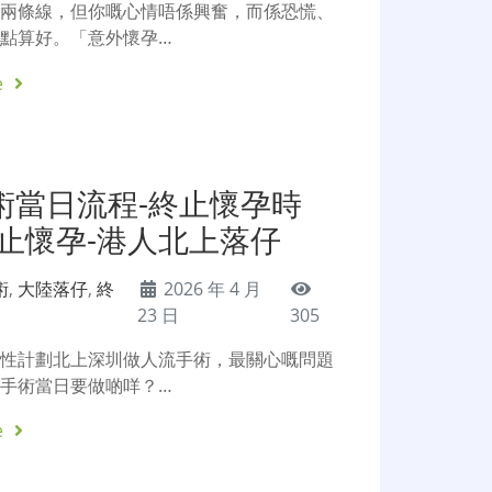
現兩條線，但你嘅心情唔係興奮，而係恐慌、
點算好。「意外懷孕…
e
術當日流程-終止懷孕時
終止懷孕-港人北上落仔
術
,
大陸落仔
,
終
2026 年 4 月
23 日
305
女性計劃北上深圳做人流手術，最關心嘅問題
手術當日要做啲咩？…
e