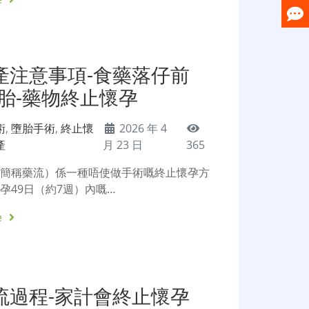
產注意事項-食藥落仔前
胎-藥物終止懷孕
術
,
墮胎手術
,
終止懷
2026 年 4
產
月 23 日
365
（簡稱藥流）係一種唔使做手術嘅終止懷孕方
孕49日（約7週）內嘅…
e
流過程-家計會終止懷孕