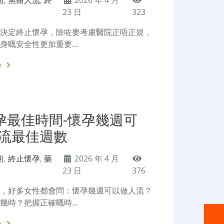
術
,
無痛人流
,
終
2026 年 4 月
23 日
323
後決定終止懷孕，除咗要考慮醫院正唔正規，
身嘅安全性更加重要…
e
孕最佳時間-懷孕幾週可
人流最佳週數
術
,
終止懷孕
,
藥
2026 年 4 月
23 日
376
後，好多女性都會問：懷孕幾週可以做人流？
幾時？把握正確嘅時…
e