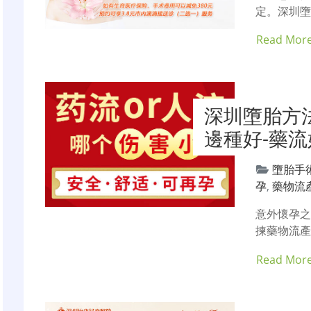
定。深圳墮
Read Mor
深圳墮胎方
邊種好-藥
墮胎手
孕
,
藥物流
意外懷孕
揀藥物流產
Read Mor