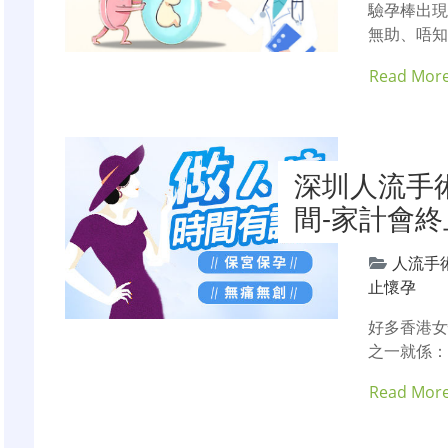
驗孕棒出
無助、唔知
Read Mor
深圳人流手
間-家計會
人流手
止懷孕
好多香港
之一就係：
Read Mor