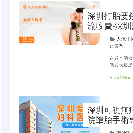
深圳打胎要
流收費-深
人流手
止懷孕
對於香港
個最大嘅誘
Read Mor
深圳可視無
院墮胎手術