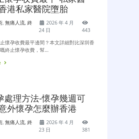
-香港私家醫院墮胎
術
,
無痛人流
,
終
2026 年 4 月
24 日
443
終止懷孕收費最平邊間？本文詳細對比深圳香
嘅終止懷孕收費，幫…
e
孕處理方法-懷孕幾週可
-意外懷孕怎麼辦香港
術
,
無痛人流
,
終
2026 年 4 月
23 日
381