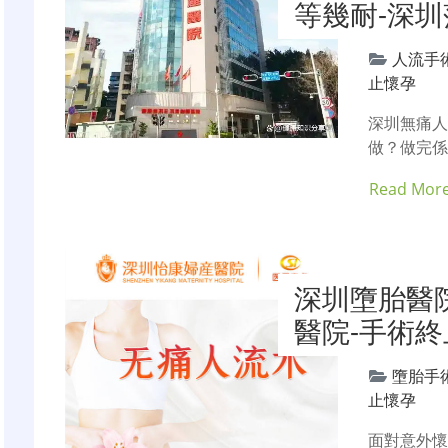
等幾耐-深
人流手
止懷孕
深圳無痛
做？做完係
Read Mor
深圳墮胎醫
醫院-手術
墮胎手
止懷孕
面對意外