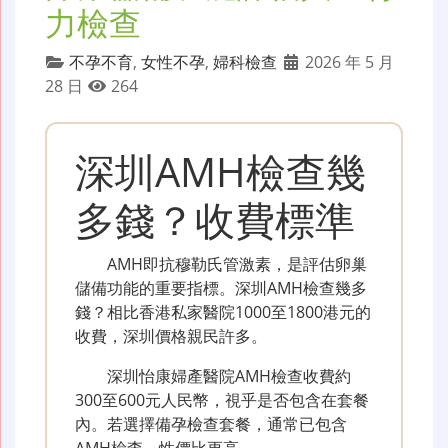
力檢查
不孕不育
,
女性不孕
,
婦科檢查
2026 年 5 月
28 日
264
深圳AMH檢查幾
多錢？收費標準
AMH即抗穆勒氏管激素，是評估卵巢
儲備功能的重要指標。深圳AMH檢查幾多
錢？相比香港私家醫院1000至1800港元的
收費，深圳價格親民許多。
深圳怡康婦產醫院AMH檢查收費約
300至600元人民幣，視乎是否包含在套餐
內。若選擇備孕檢查套餐，通常已包含
AMH檢查，性價比更高。