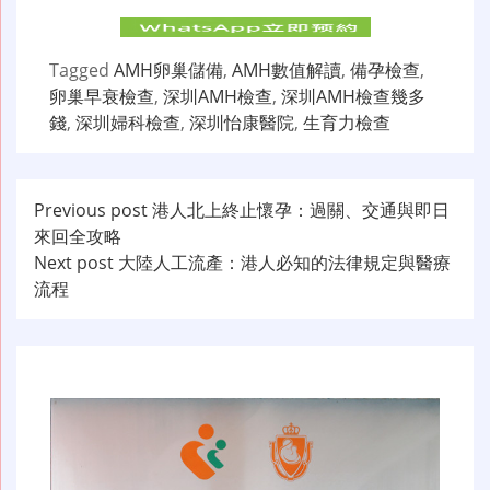
Tagged
AMH卵巢儲備
,
AMH數值解讀
,
備孕檢查
,
卵巢早衰檢查
,
深圳AMH檢查
,
深圳AMH檢查幾多
錢
,
深圳婦科檢查
,
深圳怡康醫院
,
生育力檢查
文
Previous post
港人北上終止懷孕：過關、交通與即日
來回全攻略
章
Next post
大陸人工流產：港人必知的法律規定與醫療
导
流程
航