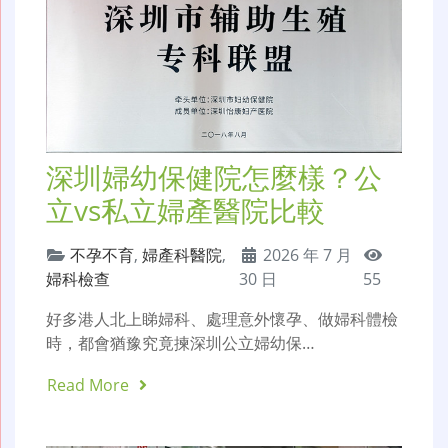
深圳婦幼保健院怎麼樣？公
立vs私立婦產醫院比較
不孕不育
,
婦產科醫院
,
2026 年 7 月
婦科檢查
30 日
55
好多港人北上睇婦科、處理意外懷孕、做婦科體檢
時，都會猶豫究竟揀深圳公立婦幼保…
Read More