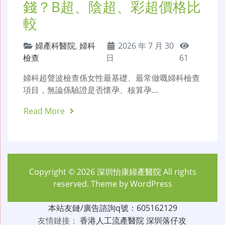
錢？B超、陰超、彩超價格比
較
婦產科醫院
,
婦科
2026 年 7 月 30
檢查
日
61
婦科超聲波檢查係女性最基礎、最常做嘅婦科檢查
項目，無論係驗證是否懷孕、核算孕…
Read More
Copyright © 2026
深圳怡康婦產醫院
All rights
reserved. Theme by
WordPress
本站友鏈/廣告諮詢q號：605162129
友情鏈接：
香港人工流產醫院
深圳落仔攻