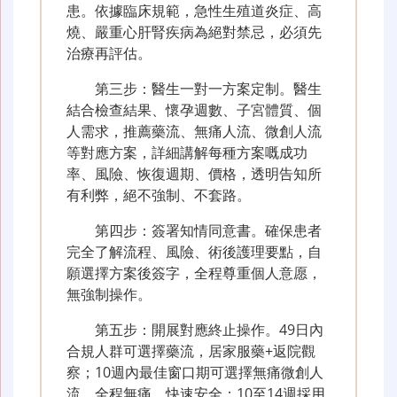
患。依據臨床規範，急性生殖道炎症、高
燒、嚴重心肝腎疾病為絕對禁忌，必須先
治療再評估。
第三步：醫生一對一方案定制。醫生
結合檢查結果、懷孕週數、子宮體質、個
人需求，推薦藥流、無痛人流、微創人流
等對應方案，詳細講解每種方案嘅成功
率、風險、恢復週期、價格，透明告知所
有利弊，絕不強制、不套路。
第四步：簽署知情同意書。確保患者
完全了解流程、風險、術後護理要點，自
願選擇方案後簽字，全程尊重個人意愿，
無強制操作。
第五步：開展對應終止操作。49日內
合規人群可選擇藥流，居家服藥+返院觀
察；10週內最佳窗口期可選擇無痛微創人
流，全程無痛、快速安全；10至14週採用