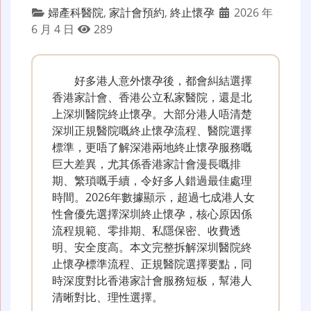
婦產科醫院
,
家計會預約
,
終止懷孕
2026 年
6 月 4 日
289
好多港人意外懷孕後，都會糾結選擇
香港家計會、香港公立私家醫院，還是北
上深圳醫院終止懷孕。大部分港人唔清楚
深圳正規醫院嘅終止懷孕流程、醫院選擇
標準，更唔了解深港兩地終止懷孕服務嘅
巨大差異，尤其係香港家計會漫長嘅排
期、繁瑣嘅手續，令好多人錯過最佳處理
時間。2026年數據顯示，超過七成港人女
性會優先選擇深圳終止懷孕，核心原因係
流程規範、零排期、私隱保密、收費透
明、安全度高。本文完整拆解深圳醫院終
止懷孕標準流程、正規醫院選擇要點，同
時深度對比香港家計會服務短板，幫港人
清晰對比、理性選擇。