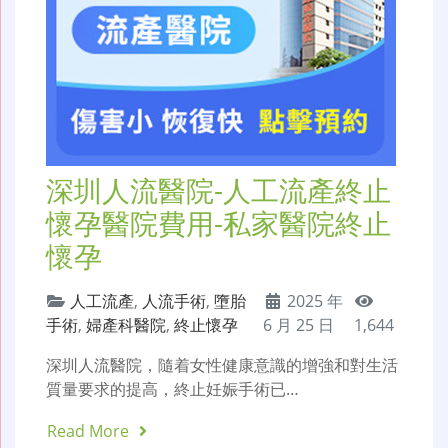
深圳人流醫院-人工流產終止
懷孕醫院費用-私家醫院終止
懷孕
人工流產
,
人流手術
,
墮胎
2025 年
手術
,
婦產科醫院
,
終止懷孕
6 月 25 日
1,644
深圳人流醫院，隨着女性健康意識的增強和對生活
質量要求的提高，終止妊娠手術已…
Read More