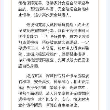
術後保障完善。香港家計會適合簡單避孕
諮詢、基礎婦科科普，完全唔適合急需終
止懷孕、追求高效安全嘅港人。
最後補充港人就醫避坑提醒：終止懷
孕屬於嚴肅醫療行為，關係子宮健康同日
後生育能力，千祈唔好貪平、貪方便選擇
無資質機構，唔好被低價套路誘惑。一定
要選擇正規、有資質、服務港人嘅專科醫
院，遵循規範流程操作，聽從醫生指導，
做好術後護理同復查，先可以最大程度保
護自己身體。
總括來講，深圳醫院終止懷孕流程規
範標準、安全高效、簡單省心，相比香港
家計會漫長排期、繁瑣手續、高昂成本，
優勢全面碾壓。港人只要掌握正確嘅醫院
選擇標準，就可以安全、安心、快速解決
意外懷孕問題，呵護自身生殖健康。