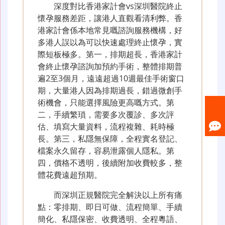
深度對比香港家計會vs深圳醫院終止
懷孕服務差距，讓港人直觀看清利弊。香
港家計會係本地常見嘅諮詢服務機構，好
多港人誤以為可以快速處理終止懷孕，實
際短板極多。第一，排期超長，香港家計
會終止懷孕諮詢加預約手術，整體排期普
遍2至3個月，遠遠超過10週最佳手術窗口
期，大量港人因為排期過長，錯過微創手
術機會，只能選擇風險更高嘅方式。第
二，手續繁瑣，需要多次覆診、多次評
估、填寫大量資料，流程複雜、耗時極
長。第三，私隱無保障，全程實名登記、
檔案永久留存，容易泄露個人隱私。第
四，價格不透明，後續附加收費較多，整
體花費遠超預期。
而深圳正規醫院完全解決以上所有痛
點：零排期、即日可做、流程簡單、手續
簡化、私隱保密、收費透明、全程粵語、