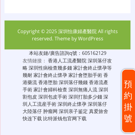
Copyright © 2025
深圳怡康婦產醫院
All rights
reserved. Theme by
WordPress
本站友鏈/廣告諮詢q號：605162129
友情鏈接：
香港人工流產醫院
深圳落仔攻
略
深圳性病檢查幾多錢
家計會終止懷孕等
幾耐
家計會終止懷孕
家計會堕胎手術
香
預
港藥流
香港堕胎
深圳落仔幾錢
香港流產
手術
家計會婦科檢查
深圳無痛人流
深圳
約
割包皮
深圳包皮手術
深圳打胎多少錢
深
圳人工流産手術
深圳終止懷孕
深圳落仔
掛
大陸落仔
肿瘤网
深圳亲子鉴定
真爱旅舍
號
快连下载
比特派钱包官网下载