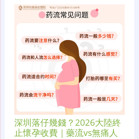
深圳落仔幾錢？2026大陸終
止懷孕收費｜藥流vs無痛人