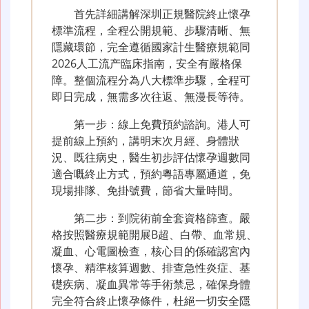
首先詳細講解深圳正規醫院終止懷孕
標準流程，全程公開規範、步驟清晰、無
隱藏環節，完全遵循國家計生醫療規範同
2026人工流产臨床指南，安全有嚴格保
障。整個流程分為八大標準步驟，全程可
即日完成，無需多次往返、無漫長等待。
第一步：線上免費預約諮詢。港人可
提前線上預約，講明末次月經、身體狀
況、既往病史，醫生初步評估懷孕週數同
適合嘅終止方式，預約粵語專屬通道，免
現場排隊、免掛號費，節省大量時間。
第二步：到院術前全套資格篩查。嚴
格按照醫療規範開展B超、白帶、血常規、
凝血、心電圖檢查，核心目的係確認宮內
懷孕、精準核算週數、排查急性炎症、基
礎疾病、凝血異常等手術禁忌，確保身體
完全符合終止懷孕條件，杜絕一切安全隱