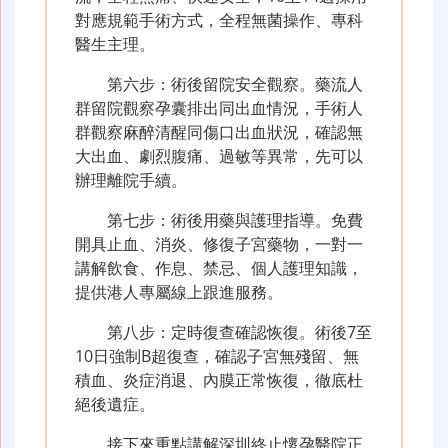
對應規範手術方式，全程無菌操作、專科
醫生主理。
第六步：術後留院安全觀察。藥流人
群留院觀察孕囊排出同出血情況，手術人
群觀察麻醉清醒同傷口出血狀況，確認無
大出血、劇烈腹痛、過敏等異常，先可以
辦理離院手續。
第七步：術後用藥與護理指導。免費
開具止血、消炎、修復子宮藥物，一對一
講解飲食、作息、禁忌、個人護理知識，
提供港人專屬線上跟進服務。
第八步：定時復查確認恢復。術後7至
10日強制B超復查，確認子宮無殘留、無
積血、炎症消退、內膜正常恢復，徹底杜
絕後遺症。
接下來重點講解深圳終止懷孕醫院正