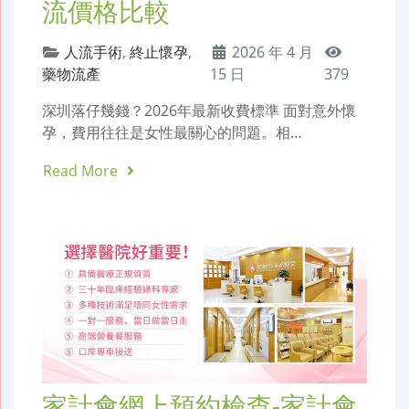
流價格比較
人流手術
,
終止懷孕
,
2026 年 4 月
藥物流產
15 日
379
深圳落仔幾錢？2026年最新收費標準 面對意外懷
孕，費用往往是女性最關心的問題。相…
Read More
家計會網上預約檢查-家計會