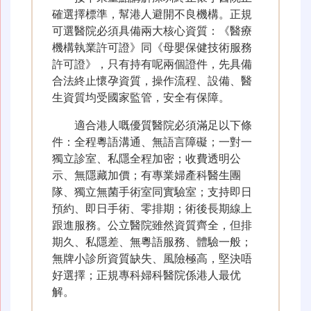
確選擇標準，幫港人避開不良機構。正規
可選醫院必須具備兩大核心資質：《醫療
機構執業許可證》同《母嬰保健技術服務
許可證》，只有持有呢兩個證件，先具備
合法終止懷孕資質，操作流程、設備、醫
生資質均受國家監管，安全有保障。
適合港人嘅優質醫院必須滿足以下條
件：全程粵語溝通、無語言障礙；一對一
獨立診室、私隱全程加密；收費透明公
示、無隱藏加價；有專業婦產科醫生團
隊、獨立無菌手術室同實驗室；支持即日
預約、即日手術、零排期；術後長期線上
跟進服務。公立醫院雖然資質齊全，但排
期久、私隱差、無粵語服務、體驗一般；
無牌小診所資質缺失、風險極高，堅決唔
好選擇；正規專科婦科醫院係港人最优
解。