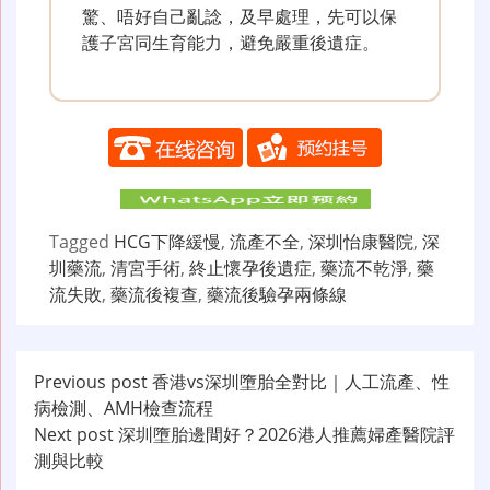
驚、唔好自己亂諗，及早處理，先可以保
護子宮同生育能力，避免嚴重後遺症。
Tagged
HCG下降緩慢
,
流產不全
,
深圳怡康醫院
,
深
圳藥流
,
清宮手術
,
終止懷孕後遺症
,
藥流不乾淨
,
藥
流失敗
,
藥流後複查
,
藥流後驗孕兩條線
文
Previous post
香港vs深圳墮胎全對比｜人工流產、性
病檢測、AMH檢查流程
章
Next post
深圳墮胎邊間好？2026港人推薦婦產醫院評
导
測與比較