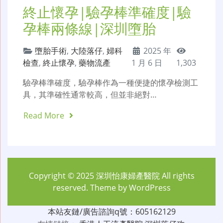
終止懷孕|驗孕棒準確度|驗
孕棒兩條線|深圳墮胎
墮胎手術
,
大陸落仔
,
婦科
2025 年
檢查
,
終止懷孕
,
藥物流產
1 月 6 日
1,303
驗孕棒準確度，驗孕棒作為一種便捷的懷孕檢測工
具，其準確性通常較高，但並非絕對…
Read More
Copyright © 2025
深圳怡康婦產醫院
All rights
reserved. Theme by
WordPress
本站友鏈/廣告諮詢q號：605162129