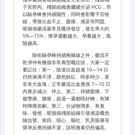
子宮腔內。殘留組織會繼續分泌 HCG，所
以驗孕棒會持續陽性，同時會影響子宮收
縮，導致出血不止、腹痛、感染等問題。
呢個係藥流最常見嘅併發症，發生率大約
5%—15%，懷孕週數越大、孕囊越大，風
險越高。
除咗驗孕棒持續兩條線之外，藥流不
乾淨仲有幾個非常典型嘅症狀，大家一定
要記住：第一，陰道出血超過 10—14 日
仍然淋漓不淨，顏色鮮紅、時多時少，甚
至有大血塊；正常藥流出血應係 7—10 日
內逐步減少、停止。第二，持續腹痛、下
腹墮痛、腰痠，超過一週都唔好轉，有陣
時陣痛加劇。第三，分泌物增多、有臭
味、發燒，呢個係殘留組織引發感染嘅危
險信號。第四，噁心、嘔吐、乳房脹痛等
懷孕反應持續不退，說明激素仍然偏高。