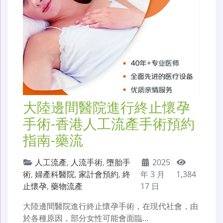
大陸邊間醫院進行終止懷孕
手術-香港人工流產手術預約
指南-藥流
人工流產
,
人流手術
,
墮胎手
2025
術
,
婦產科醫院
,
家計會預約
,
終
年 3 月
1,384
止懷孕
,
藥物流產
17 日
大陸邊間醫院進行終止懷孕手術，在現代社會，由
於各種原因，部分女性可能會面臨…