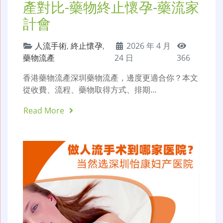
產對比-藥物終止懷孕-藥流家
計會
人流手術
,
終止懷孕
,
2026 年 4 月
藥物流產
24 日
366
香港藥物流產深圳藥物流產，邊度更適合你？本文
從收費、流程、藥物取得方式、排期…
Read More