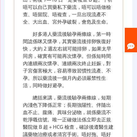
唔可以自己買藥私下藥流，唔可以唔做檢
查、唔留院、唔複查，一旦出現流產不
全、大出血、宮外孕破裂，會危及生命。
好多港人藥流後驗孕兩條線，第一時
間諗係咪又懷孕，其實藥流後排卵恢復好
快，大約 2 週左右就可能排卵，如果太早
同房，確實有可能再次懷孕。但係短時間
內連續兩次懷孕、連續兩次終止妊娠，對
子宮傷害極大，容易導致習慣性流產、不
孕。所以藥流後一個月內必須嚴禁性生
活，同時做好避孕。
總括來講，藥流後驗孕兩條線，短期
內淺色下降係正常；長期強陽性、伴隨出
血不止、腹痛、異味分泌物，就係藥流不
乾淨嘅信號。唯一正確做法係立即去正規
醫院做 B 超＋HCG 檢查，確診後遵醫生建
議藥物治療或者清宮手術。唔好拖、唔好