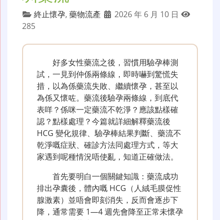
終止懷孕
,
藥物流產
2026 年 6 月 10 日
285
好多女性藥流之後，習慣用驗孕棒測
試，一見到仲係兩條線，即時嚇到驚慌失
措，以為係藥流失敗、繼續懷孕，甚至以
為係又懷咗。藥流後驗孕兩條線，到底代
表咩？係咪一定藥流不乾淨？應該點樣確
認？點樣處理？今篇就詳細解釋藥流後
HCG 變化規律、驗孕棒結果判斷、藥流不
乾淨嘅症狀、確診方法同處理方式，等大
家遇到呢種情況唔使亂，知道正確做法。
首先要明白一個關鍵知識：藥流成功
排出孕囊後，體內嘅 HCG（人絨毛膜促性
腺激素）並唔會即刻消失，反而會逐步下
降，通常需要 1—4 週先會降至正常未懷孕