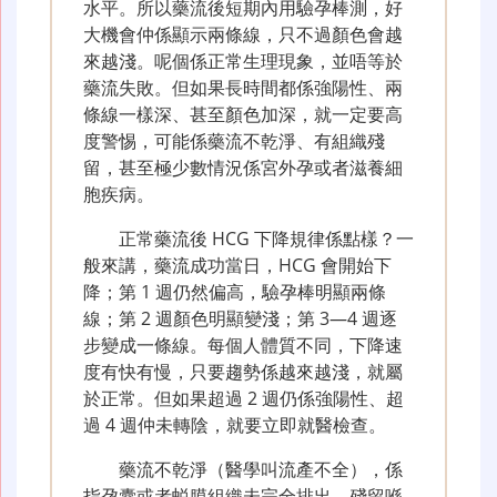
水平。所以藥流後短期內用驗孕棒測，好
大機會仲係顯示兩條線，只不過顏色會越
來越淺。呢個係正常生理現象，並唔等於
藥流失敗。但如果長時間都係強陽性、兩
條線一樣深、甚至顏色加深，就一定要高
度警惕，可能係藥流不乾淨、有組織殘
留，甚至極少數情況係宮外孕或者滋養細
胞疾病。
正常藥流後 HCG 下降規律係點樣？一
般來講，藥流成功當日，HCG 會開始下
降；第 1 週仍然偏高，驗孕棒明顯兩條
線；第 2 週顏色明顯變淺；第 3—4 週逐
步變成一條線。每個人體質不同，下降速
度有快有慢，只要趨勢係越來越淺，就屬
於正常。但如果超過 2 週仍係強陽性、超
過 4 週仲未轉陰，就要立即就醫檢查。
藥流不乾淨（醫學叫流產不全），係
指孕囊或者蜕膜組織未完全排出，殘留喺