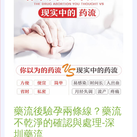
藥流後驗孕兩條線？藥流
不乾淨的確認與處理-深
圳藥流