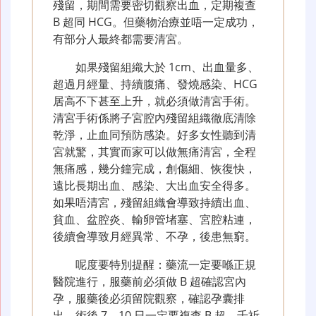
殘留，期間需要密切觀察出血，定期複查
B 超同 HCG。但藥物治療並唔一定成功，
有部分人最終都需要清宮。
如果殘留組織大於 1cm、出血量多、
超過月經量、持續腹痛、發燒感染、HCG
居高不下甚至上升，就必須做清宮手術。
清宮手術係將子宮腔內殘留組織徹底清除
乾淨，止血同預防感染。好多女性聽到清
宮就驚，其實而家可以做無痛清宮，全程
無痛感，幾分鐘完成，創傷細、恢復快，
遠比長期出血、感染、大出血安全得多。
如果唔清宮，殘留組織會導致持續出血、
貧血、盆腔炎、輸卵管堵塞、宮腔粘連，
後續會導致月經異常、不孕，後患無窮。
呢度要特別提醒：藥流一定要喺正規
醫院進行，服藥前必須做 B 超確認宮內
孕，服藥後必須留院觀察，確認孕囊排
出，術後 7—10 日一定要複查 B 超。千祈