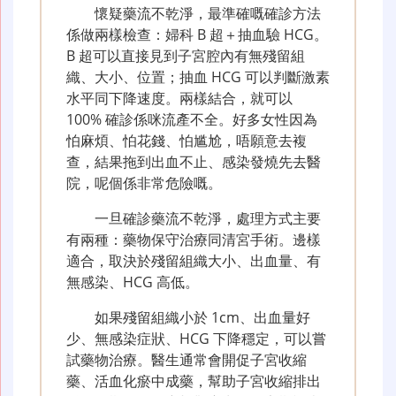
懷疑藥流不乾淨，最準確嘅確診方法
係做兩樣檢查：婦科 B 超＋抽血驗 HCG。
B 超可以直接見到子宮腔內有無殘留組
織、大小、位置；抽血 HCG 可以判斷激素
水平同下降速度。兩樣結合，就可以
100% 確診係咪流產不全。好多女性因為
怕麻煩、怕花錢、怕尴尬，唔願意去複
查，結果拖到出血不止、感染發燒先去醫
院，呢個係非常危險嘅。
一旦確診藥流不乾淨，處理方式主要
有兩種：藥物保守治療同清宮手術。邊樣
適合，取決於殘留組織大小、出血量、有
無感染、HCG 高低。
如果殘留組織小於 1cm、出血量好
少、無感染症狀、HCG 下降穩定，可以嘗
試藥物治療。醫生通常會開促子宮收縮
藥、活血化瘀中成藥，幫助子宮收縮排出