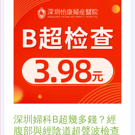
深圳婦科B超幾多錢？經
腹部與經陰道超聲波檢查