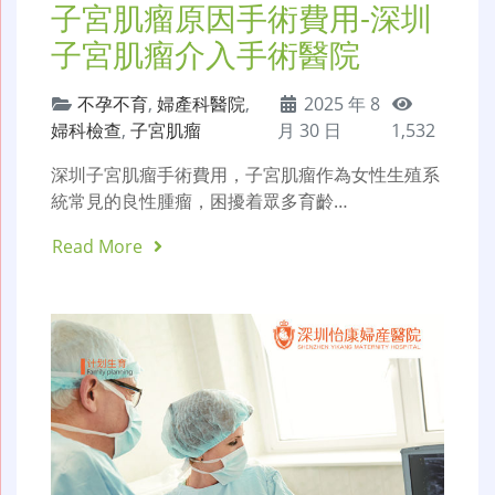
子宮肌瘤原因手術費用-深圳
子宮肌瘤介入手術醫院
不孕不育
,
婦產科醫院
,
2025 年 8
婦科檢查
,
子宮肌瘤
月 30 日
1,532
深圳子宮肌瘤手術費用，子宮肌瘤作為女性生殖系
統常見的良性腫瘤，困擾着眾多育齡…
Read More