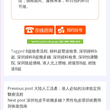
院，價格親民、服務專業，即日預約即日
可做。
Tagged
B超檢查流程
,
婦科超聲波檢查
,
深圳婦科b
超
,
深圳婦科B超幾多錢
,
深圳婦科檢查
,
深圳怡康醫
院
,
深圳陰超價格
,
港人北上體檢
,
經腹部B超
,
經陰
道B超
文
Previous post
大陸人工流產：港人必知的法律規定與
醫療流程
章
Next post
深圳包皮手術幾多錢？男性包皮環切術費用
导
與恢復指南