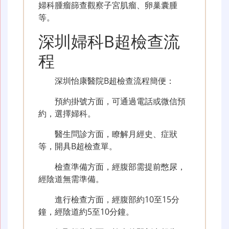
婦科腫瘤篩查觀察子宮肌瘤、卵巢囊腫
等。
深圳婦科B超檢查流
程
深圳怡康醫院B超檢查流程簡便：
預約掛號方面，可通過電話或微信預
約，選擇婦科。
醫生問診方面，瞭解月經史、症狀
等，開具B超檢查單。
檢查準備方面，經腹部需提前憋尿，
經陰道無需準備。
進行檢查方面，經腹部約10至15分
鐘，經陰道約5至10分鐘。