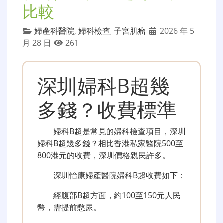
比較
婦產科醫院
,
婦科檢查
,
子宮肌瘤
2026 年 5
月 28 日
261
深圳婦科B超幾
多錢？收費標準
婦科B超是常見的婦科檢查項目，深圳
婦科B超幾多錢？相比香港私家醫院500至
800港元的收費，深圳價格親民許多。
深圳怡康婦產醫院婦科B超收費如下：
經腹部B超方面，約100至150元人民
幣，需提前憋尿。