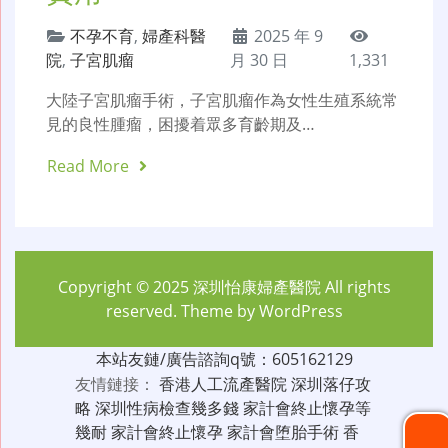
不孕不育
,
婦產科醫
2025 年 9
院
,
子宮肌瘤
月 30 日
1,331
大陸子宮肌瘤手術，子宮肌瘤作為女性生殖系統常
見的良性腫瘤，困擾着眾多育齡期及…
Read More
Copyright © 2025
深圳怡康婦產醫院
All rights
reserved. Theme by
WordPress
本站友鏈/廣告諮詢q號：605162129
友情鏈接：
香港人工流產醫院
深圳落仔攻
略
深圳性病檢查幾多錢
家計會終止懷孕等
幾耐
家計會終止懷孕
家計會堕胎手術
香