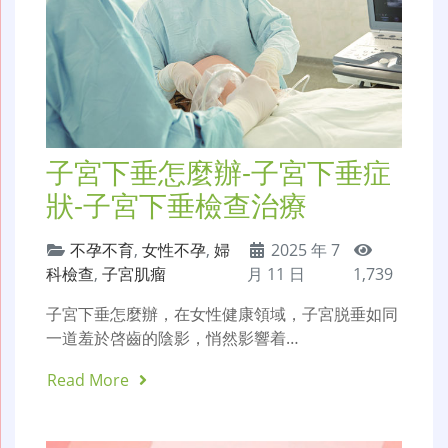
子宮下垂怎麼辦-子宮下垂症
狀-子宮下垂檢查治療
不孕不育
,
女性不孕
,
婦
2025 年 7
科檢查
,
子宮肌瘤
月 11 日
1,739
子宮下垂怎麼辦，在女性健康領域，子宮脱垂如同
一道羞於啓齒的陰影，悄然影響着…
Read More