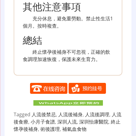
其他注意事項
充分休息，避免重勞動。禁止性生活1
個月。按時複查。
總結
終止懷孕後補身不可忽視，正確的飲
食調理加速恢復，保護未來生育力。
Tagged
人流後禁忌
,
人流後補身
,
人流後調理
,
人流
後食療
,
小月子食譜
,
深圳人流
,
深圳怡康醫院
,
終止
懷孕後補身
,
術後護理
,
補氣血食物