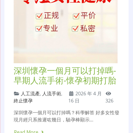
深圳懷孕一個月可以打掉嗎-
早期人流手術-懷孕初期打胎
人工流產
,
人流手術
,
2026 年 4 月
終止懷孕
16 日
326
深圳懷孕一個月可以打掉嗎？科學解答 好多女性發
現月經只系推遲咗幾日，驗孕棒顯示…
Read More