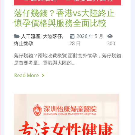
落仔幾錢？香港vs大陸終止
懷孕價格與服務全面比較
人工流產
,
大陸落仔
,
2026 年 5 月
終止懷孕
28 日
300
落仔幾錢？兩地收費概覽 面對意外懷孕，落仔幾錢
是首要考量。香港與大陸的…
Read More