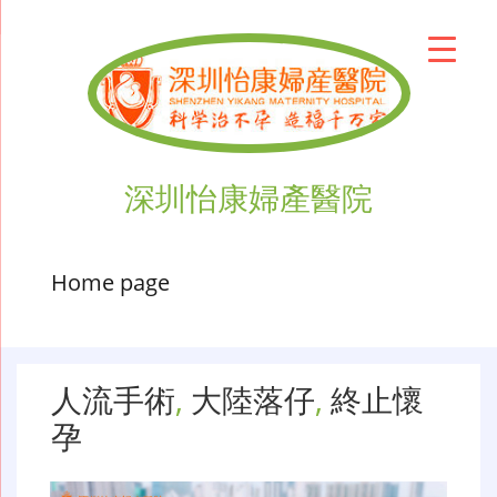
深圳怡康婦產醫院
Home page
人流手術
,
大陸落仔
,
終止懷
孕