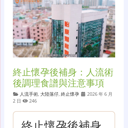
終止懷孕後補身：人流術
後調理食譜與注意事項
人流手術
,
大陸落仔
,
終止懷孕
2026 年 6 月
2 日
246
終止懷孕後補身