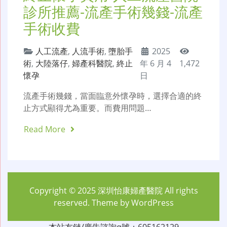
診所推薦-流產手術幾錢-流產
手術收費
人工流產
,
人流手術
,
墮胎手
2025
術
,
大陸落仔
,
婦產科醫院
,
終止
年 6 月 4
1,472
懷孕
日
流產手術幾錢，當面臨意外懷孕時，選擇合適的終
止方式顯得尤為重要。而費用問題…
Read More
Copyright © 2025
深圳怡康婦產醫院
All rights
reserved. Theme by
WordPress
本站友鏈/廣告諮詢q號：605162129