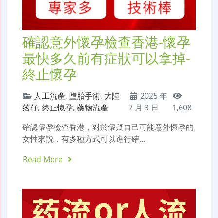
確認意外懷孕檢查香港-懷孕
最快多久前有症狀可以拿掉-
終止懷孕
人工流產
,
墮胎手術
,
大陸
2025 年
落仔
,
終止懷孕
,
藥物流產
7 月 3 日
1,608
確認懷孕檢查香港，對於懷疑自己可能意外懷孕的
女性來説，有多種方式可以進行確…
Read More