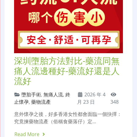
深圳墮胎方法對比-藥流同無
痛人流邊種好-藥流好還是人
流好
墮胎手術
,
無痛人流
,
終
2026 年 4
止懷孕
,
藥物流產
月 23 日
348
意外懷孕之後，好多香港女性都會面臨一個抉擇：
究竟揀藥物流產（俗稱食藥落仔）定…
Read More