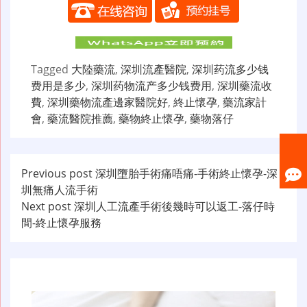
Tagged
大陸藥流
,
深圳流產醫院
,
深圳药流多少钱
费用是多少
,
深圳药物流产多少钱费用
,
深圳藥流收
費
,
深圳藥物流產邊家醫院好
,
終止懷孕
,
藥流家計
會
,
藥流醫院推薦
,
藥物終止懷孕
,
藥物落仔
文
Previous post
深圳墮胎手術痛唔痛-手術終止懷孕-深
圳無痛人流手術
章
Next post
深圳人工流產手術後幾時可以返工-落仔時
导
間-終止懷孕服務
航