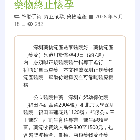
藥物終止懷孕
墮胎手術
,
終止懷孕
,
藥物流產
2026 年 5 月
18 日
282
深圳藥物流產邊家醫院好？藥物流產
（藥流）只適用於懷孕49日（約7週）
內，必須喺正規醫院醫生指導下進行，千
祈唔好自己買藥。本文推薦深圳正規藥物
流產醫院，幫助你選擇安全可靠嘅醫療機
構。
公立醫院推薦：深圳市婦幼保健院
（福田區紅荔路2004號）和北京大學深圳
醫院（福田區蓮花路1120號）都係公立三
甲醫院，計劃生育科專業，醫生經驗豐
富。藥流收費約人民幣800至1500元，包
含超聲波檢查、血檢、兩種藥物流產藥