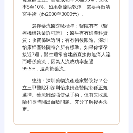
率5至10%。如果藥流唔乾淨，需要再做清
宮手術（約2000至3000元）。
選擇藥流醫院嘅標準：醫院有冇《醫
療機構執業許可證》；醫生有冇婦產科資
質；收費係咪透明；有冇術後跟進。深圳
怡康婦產醫院符合所有標準。如果你懷孕
接近7週，醫生通常會建議直接做無痛人流
而唔係藥流，因為人流成功率超過
99.5%，遠高於藥流。
總結：深圳藥物流產邊家醫院好？公
立三甲醫院和深圳怡康婦產醫院都係正規
選擇。藥流雖然唔使做手術，但有失敗風
險和長時間出血嘅問題。充分了解後再決
定。