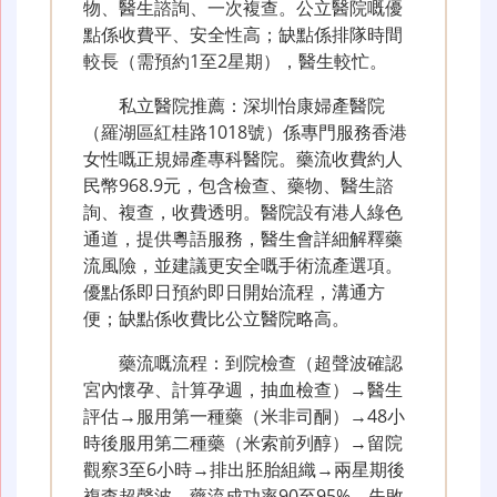
物、醫生諮詢、一次複查。公立醫院嘅優
點係收費平、安全性高；缺點係排隊時間
較長（需預約1至2星期），醫生較忙。
私立醫院推薦：深圳怡康婦產醫院
（羅湖區紅桂路1018號）係專門服務香港
女性嘅正規婦產專科醫院。藥流收費約人
民幣968.9元，包含檢查、藥物、醫生諮
詢、複查，收費透明。醫院設有港人綠色
通道，提供粵語服務，醫生會詳細解釋藥
流風險，並建議更安全嘅手術流產選項。
優點係即日預約即日開始流程，溝通方
便；缺點係收費比公立醫院略高。
藥流嘅流程：到院檢查（超聲波確認
宮內懷孕、計算孕週，抽血檢查）→醫生
評估→服用第一種藥（米非司酮）→48小
時後服用第二種藥（米索前列醇）→留院
觀察3至6小時→排出胚胎組織→兩星期後
複查超聲波。藥流成功率90至95%，失敗