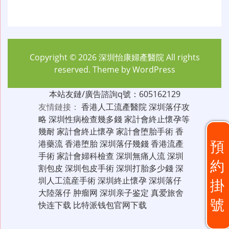
Copyright © 2026
深圳怡康婦產醫院
All rights
reserved. Theme by
WordPress
本站友鏈/廣告諮詢q號：605162129
友情鏈接：
香港人工流產醫院
深圳落仔攻
略
深圳性病檢查幾多錢
家計會終止懷孕等
幾耐
家計會終止懷孕
家計會堕胎手術
香
預
港藥流
香港堕胎
深圳落仔幾錢
香港流產
手術
家計會婦科檢查
深圳無痛人流
深圳
約
割包皮
深圳包皮手術
深圳打胎多少錢
深
圳人工流産手術
深圳終止懷孕
深圳落仔
掛
大陸落仔
肿瘤网
深圳亲子鉴定
真爱旅舍
號
快连下载
比特派钱包官网下载