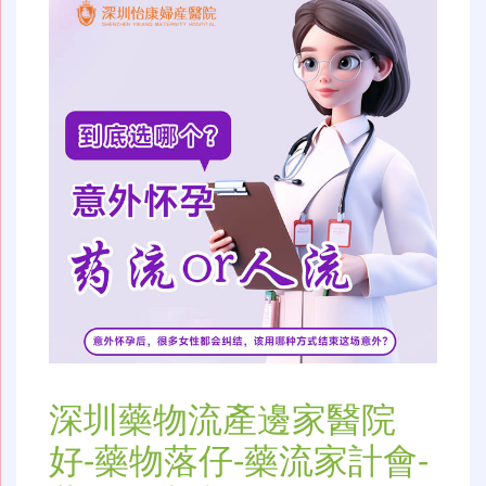
深圳藥物流產邊家醫院
好-藥物落仔-藥流家計會-