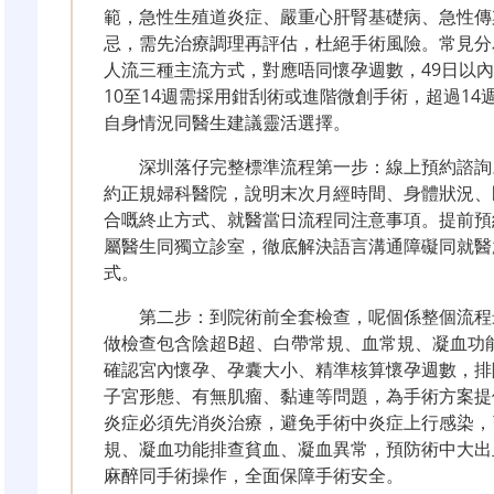
範，急性生殖道炎症、嚴重心肝腎基礎病、急性傳
忌，需先治療調理再評估，杜絕手術風險。常見分
人流三種主流方式，對應唔同懷孕週數，49日以內
10至14週需採用鉗刮術或進階微創手術，超過1
自身情況同醫生建議靈活選擇。
深圳落仔完整標準流程第一步：線上預約諮詢
約正規婦科醫院，說明末次月經時間、身體狀況、
合嘅終止方式、就醫當日流程同注意事項。提前預
屬醫生同獨立診室，徹底解決語言溝通障礙同就醫
式。
第二步：到院術前全套檢查，呢個係整個流程
做檢查包含陰超B超、白帶常規、血常規、凝血功
確認宮內懷孕、孕囊大小、精準核算懷孕週數，排
子宮形態、有無肌瘤、黏連等問題，為手術方案提
炎症必須先消炎治療，避免手術中炎症上行感染，
規、凝血功能排查貧血、凝血異常，預防術中大出
麻醉同手術操作，全面保障手術安全。