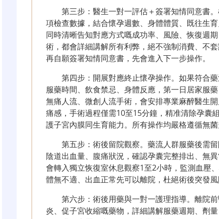
第三步：醫生一對一評估＋簽署知情同意書。
項檢查數據，結合懷孕週數、身體體質、既往生育
同時清晰告知對應方式嘅成功率、風險、恢復週期
術，都會詳細講解所有利弊，絕不強制消費、不套
再自願簽署知情同意書，先會進入下一步操作。
第四步：開展對應終止懷孕操作。如果符合藥
服藥時間、飲食禁忌、身體反應，第一日居家服藥
無痛人流、微創人流手術，會安排專業麻醉醫生開
痛感，手術過程僅需10至15分鐘，精准清除孕囊
護子宮內膜同生育能力。所有操作均嚴格遵循無菌
第五步：術後留院觀察。藥流人群服藥後需留
陰道出血量、腹痛狀況，確認孕囊完整排出、無異
會轉入獨立恢復室休息觀察1至2小時，監測血壓
體無不適、出血正常先可以離院，杜絕術後突發風
第六步：術後用藥與一對一護理指導。離院前
炎、促子宮收縮嘅藥物，詳細講解服藥週期、劑量