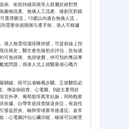
染病、術前持續高燒等人群屬於絕對禁
為藥物流產、無痛人工流產、微創宮腔鏡
可選擇藥流，10週以內適合無痛人流，
4週則需要依規開展引產手術，港人可根據
。港人無需現場排隊掛號，可提前線上預
既往病史，醫生會先做初步評估，告知適
約可免排隊、免掛號費，仲可預約粵語專
尷尬問題，係港人北上就醫最省心嘅方
最關鍵、唔可以省略嘅步驟。正規醫院必
能、傳染病篩查、心電圖。B超主要用於
除宮外孕、葡萄胎等異常妊娠，同時觀察
供依據。白帶常規排查陰道炎症，有急性
引發盆腔炎、輸卵管堵塞等後遺症。血常
血；心電圖評估心臟功能，確保可以耐受