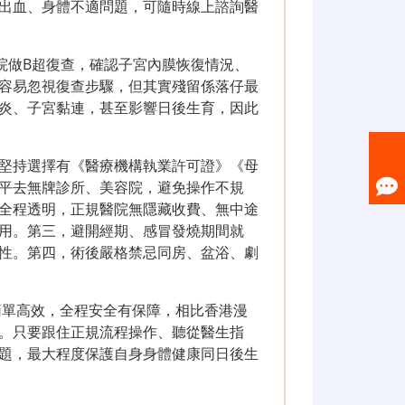
出血、身體不適問題，可隨時線上諮詢醫
院做B超復查，確認子宮內膜恢復情況、
容易忽視復查步驟，但其實殘留係落仔最
炎、子宮黏連，甚至影響日後生育，因此
堅持選擇有《醫療機構執業許可證》《母
平去無牌診所、美容院，避免操作不規
全程透明，正規醫院無隱藏收費、無中途
用。第三，避開經期、感冒發燒期間就
性。第四，術後嚴格禁忌同房、盆浴、劇
簡單高效，全程安全有保障，相比香港漫
。只要跟住正規流程操作、聽從醫生指
題，最大程度保護自身身體健康同日後生