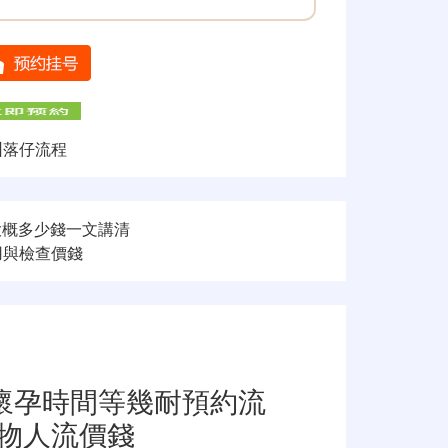
圳落仔流程
大概多少錢一文講清
用與檢查價錢
懷孕時間等幾耐預約流
藥物人流價錢