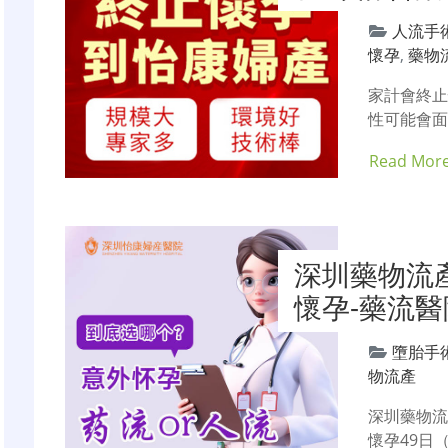
人流手
懷孕
,
藥物
家計會終
性可能會面
Read Mor
深圳藥物流
懷孕-藥流
墮胎手
物流產
深圳藥物
懷孕49日