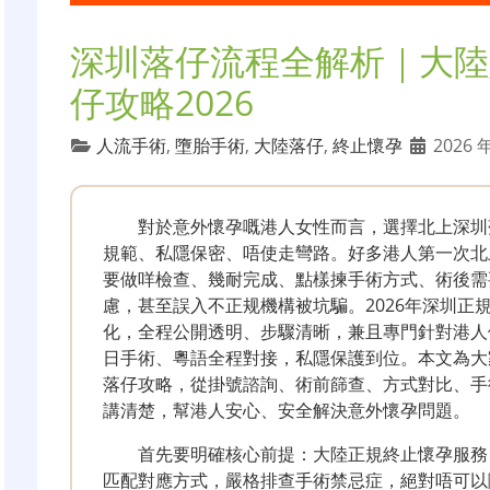
深圳落仔流程全解析｜大陸
仔攻略2026
人流手術
,
墮胎手術
,
大陸落仔
,
終止懷孕
2026 年
對於意外懷孕嘅港人女性而言，選擇北上深圳
規範、私隱保密、唔使走彎路。好多港人第一次北
要做咩檢查、幾耐完成、點樣揀手術方式、術後需
慮，甚至誤入不正规機構被坑騙。2026年深圳正
化，全程公開透明、步驟清晰，兼且專門針對港人
日手術、粵語全程對接，私隱保護到位。本文為大
落仔攻略，從掛號諮詢、術前篩查、方式對比、手
講清楚，幫港人安心、安全解決意外懷孕問題。
首先要明確核心前提：大陸正規終止懷孕服務
匹配對應方式，嚴格排查手術禁忌症，絕對唔可以隨