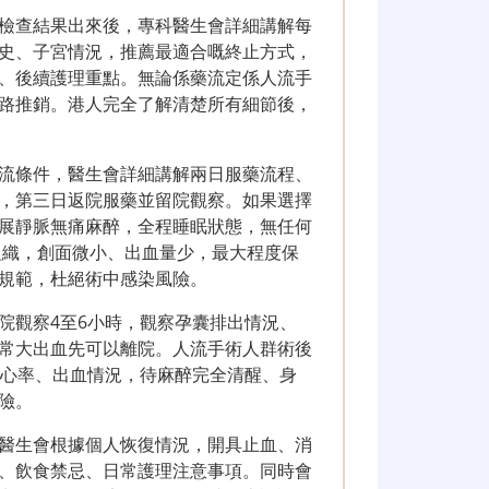
檢查結果出來後，專科醫生會詳細講解每
史、子宮情況，推薦最適合嘅終止方式，
、後續護理重點。無論係藥流定係人流手
路推銷。港人完全了解清楚所有細節後，
流條件，醫生會詳細講解兩日服藥流程、
，第三日返院服藥並留院觀察。如果選擇
展靜脈無痛麻醉，全程睡眠狀態，無任何
組織，創面微小、出血量少，最大程度保
規範，杜絕術中感染風險。
院觀察4至6小時，觀察孕囊排出情況、
常大出血先可以離院。人流手術人群術後
、心率、出血情況，待麻醉完全清醒、身
險。
醫生會根據個人恢復情況，開具止血、消
、飲食禁忌、日常護理注意事項。同時會