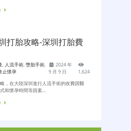
e
深圳打胎攻略-深圳打胎費
產
,
人流手術
,
墮胎手術
,
2024 年
終止懷孕
9 月 9 日
1,624
攻略，在大陸深圳進行人流手術的收費因醫
式和懷孕時間等因素…
e