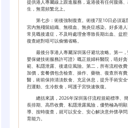
提供港人專屬線上跟進服務，返港後有任何腹痛、
生，無需頻繁北上。
第七步：術後強制復查。術後7至10日必須返
宮內無殘留組織、無積血、無炎症感染。好多港人
常見嘅後遺症，不及時處理會導致長期出血、盆腔
復查絕對唔可以偷懶省略。
最後分享港人專屬深圳落仔避坑攻略。第一，
嬰保健技術服務許可證》嘅正規婦科醫院，唔好貪
範、私隱泄露、後遺症風險。第二，所有流程收費
加價，套餐價包含檢查、操作、藥物、復查所有費
醫，術前保持清淡飲食、充足休息，提升手術安全
烈運動、生冷飲食，呵護子宮快速恢復。
總括來講，2026年深圳落仔流程規範標準、
長排期、高昂收費、私隱泄露風險，優勢極為明顯
導、按時復查，就可以安全、安心解決意外懷孕問
育能力。