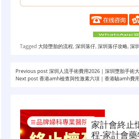
Tagged
大陸墮胎的流程
,
深圳落仔
,
深圳落仔攻略
,
深
文
Previous post
深圳人流手術費用2026｜深圳墮胎手術
Next post
香港amh檢查與性激素六項｜香港驗amh費
章
导
航
家計會終止
程-家計會