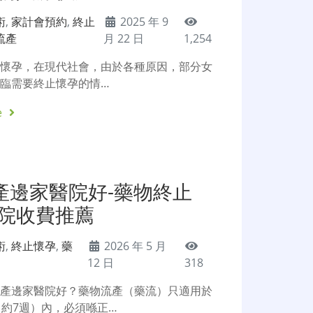
術
,
家計會預約
,
終止
2025 年 9
流產
月 22 日
1,254
止懷孕，在現代社會，由於各種原因，部分女
臨需要終止懷孕的情…
e
產邊家醫院好-藥物終止
醫院收費推薦
術
,
終止懷孕
,
藥
2026 年 5 月
12 日
318
流產邊家醫院好？藥物流產（藥流）只適用於
（約7週）內，必須喺正…