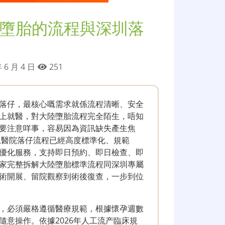
墮胎的流程與深圳落
 6 月 4 日
251
落仔，最核心嘅需求就係流程清晰、安全
上就醫，對大陸墮胎流程完全陌生，唔知
要注意咩事，容易因為資訊缺失產生焦
規醫院落仔流程已經高度標準化、規範
優化服務，支持即日預約、即日檢查、即
家完整拆解大陸墮胎標準流程同深圳專屬
術開展、留院觀察到術後復查，一步到位
，必須嚴格遵循醫療規範，根據懷孕週數
意操作。依據2026年人工流产臨床規