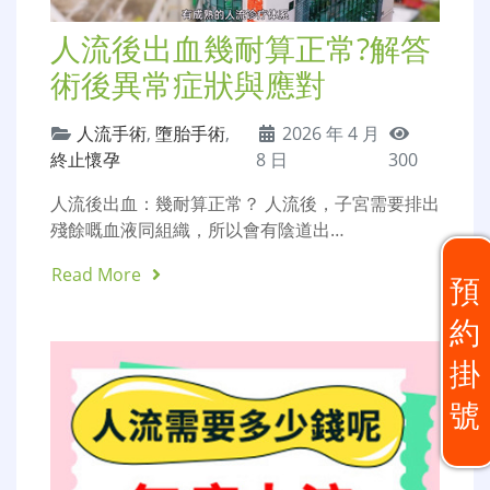
人流後出血幾耐算正常?解答
術後異常症狀與應對
人流手術
,
墮胎手術
,
2026 年 4 月
終止懷孕
8 日
300
人流後出血：幾耐算正常？ 人流後，子宮需要排出
殘餘嘅血液同組織，所以會有陰道出…
Read More
預
約
掛
號