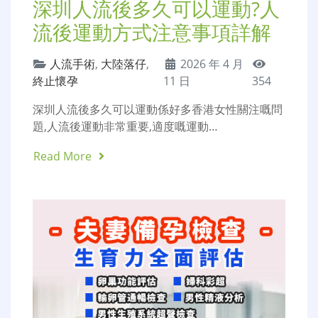
深圳人流後多久可以運動?人
流後運動方式注意事項詳解
人流手術
,
大陸落仔
,
2026 年 4 月
終止懷孕
11 日
354
深圳人流後多久可以運動係好多香港女性關注嘅問
題,人流後運動非常重要,適度嘅運動…
Read More