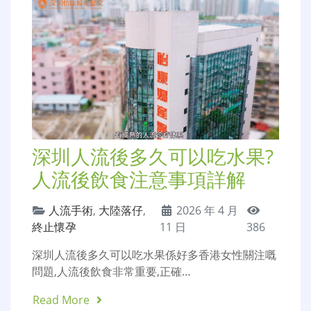
深圳人流後多久可以吃水果?
人流後飲食注意事項詳解
人流手術
,
大陸落仔
,
2026 年 4 月
終止懷孕
11 日
386
深圳人流後多久可以吃水果係好多香港女性關注嘅
問題,人流後飲食非常重要,正確…
Read More