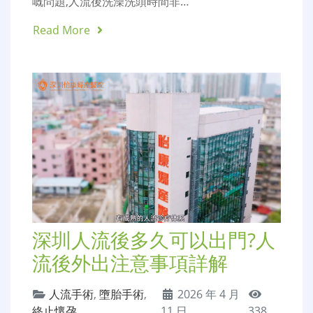
嘅問題,人流後洗澡洗頭時間非…
Read More
深圳人流後多久可以出門?人
流後外出注意事項詳解
人流手術
,
墮胎手術
,
2026 年 4 月
終止懷孕
11 日
338