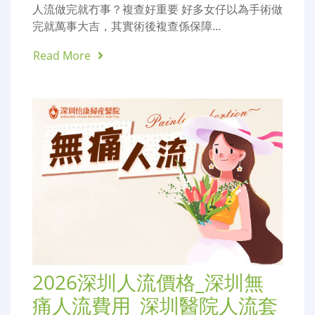
人流做完就冇事？複查好重要 好多女仔以為手術做
完就萬事大吉，其實術後複查係保障…
Read More
2026深圳人流價格_深圳無
痛人流費用_深圳醫院人流套