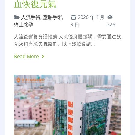
血恢復元氣
人流手術
,
墮胎手術
,
2026 年 4 月
終止懷孕
9 日
326
人流後營養食譜推薦 人流後身體虛弱，需要通过飲
食來補充流失嘅氣血。以下幾款食譜…
Read More