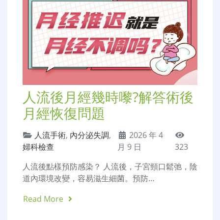
人流後月經幾時嚟?解答術後
月經恢復問題
人流手術
,
內分泌失調
,
2026 年 4
婦科檢查
月 9 日
323
人流後點樣預防感染？ 人流後，子宮頸口鬆弛，陰
道內環境改變，容易滋生細菌。預防…
Read More