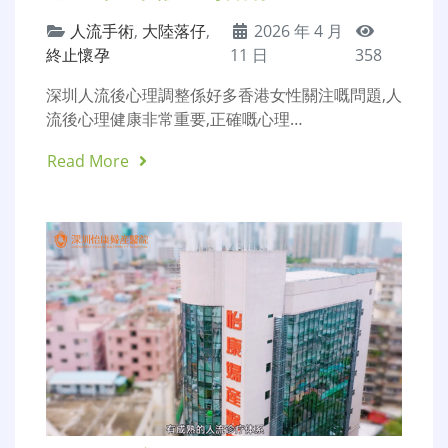
人流手術
,
大陸落仔
,
2026 年 4 月
終止懷孕
11 日
358
深圳人流後心理調整係好多香港女性關注嘅問題,人
流後心理健康非常重要,正確嘅心理…
Read More