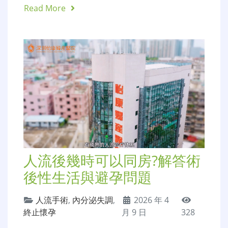
Read More
人流後幾時可以同房?解答術
後性生活與避孕問題
人流手術
,
內分泌失調
,
2026 年 4
終止懷孕
月 9 日
328