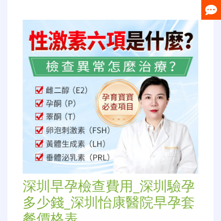
深圳早孕檢查費用_深圳驗孕
多少錢_深圳怡康醫院早孕套
餐價格表