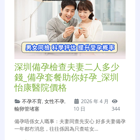
深圳備孕檢查夫妻二人多少
錢_備孕套餐助你好孕_深圳
怡康醫院價格
不孕不育
,
女性不孕
,
2026 年 4 月
輸卵管堵塞
10 日
344
備孕唔係女人嘅事：夫妻同查先安心 好多夫妻備孕
一年都冇消息，往往係因為只查咗女…