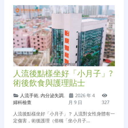
人流後點樣坐好「小月子」?
術後飲食與護理貼士
人流手術
,
內分泌失調
,
2026 年 4
婦科檢查
月 9 日
327
人流後點樣坐好「小月子」？ 人流對女性身體有一
定傷害，術後護理（俗稱「坐小月子…