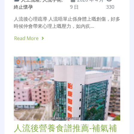
終止懷孕
9 日
330
人流後心理疏導 人流唔單止係身體上嘅創傷，好多
時候仲會帶來心理上嘅壓力，如內疚…
Read More
人流後營養食譜推薦-補氣補