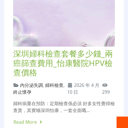
深圳婦科檢查套餐多少錢_兩
癌篩查費用_怡康醫院HPV檢
查價格
內分泌失調
,
婦科檢查
,
2026 年 4 月
終止懷孕
10 日
299
婦科病重在預防：定期檢查係必須 好多女性覺得檢
查貴，其實喺深圳怡康，一套全面嘅…
Read More