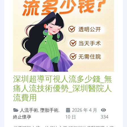
深圳超導可視人流多少錢_無
痛人流技術優勢_深圳醫院人
流費用
人流手術
,
墮胎手術
,
2026 年 4 月
終止懷孕
10 日
334