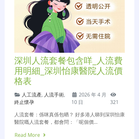
深圳人流套餐包含咩_人流費
用明細_深圳怡康醫院人流價
格表
人工流產
,
人流手術
,
2026 年 4 月
終止懷孕
10 日
321
人流套餐：係咪真係包晒？ 好多港人睇到深圳怡康
醫院嘅人流套餐，都會問：「呢個價…
Read More