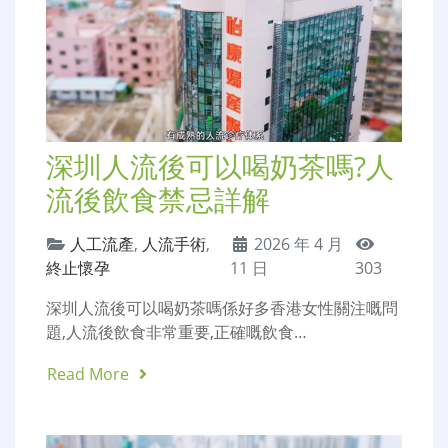
深圳人流後可以喝奶茶嗎?人
流後飲食禁忌詳解
人工流產
,
人流手術
,
2026 年 4 月
終止懷孕
11 日
303
深圳人流後可以喝奶茶嗎係好多香港女性關注嘅問
題,人流後飲食非常重要,正確嘅飲食…
Read More