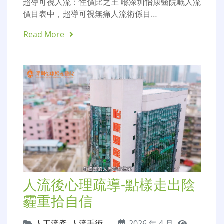
超導可視人流：性價比之王 喺深圳怡康醫院嘅人流
價目表中，超導可視無痛人流術係目…
Read More
人流後心理疏導-點樣走出陰
霾重拾自信
人工流產
,
人流手術
,
2026 年 4 月