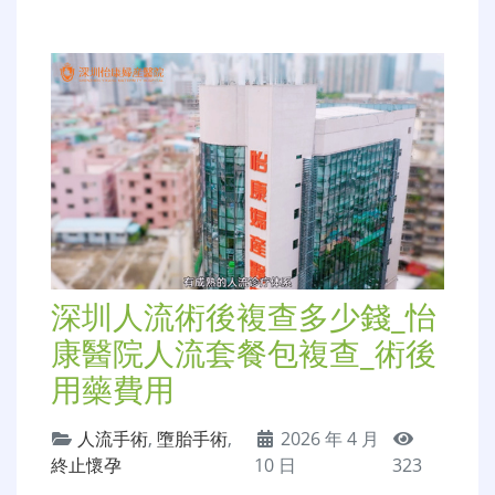
深圳人流術後複查多少錢_怡
康醫院人流套餐包複查_術後
用藥費用
人流手術
,
墮胎手術
,
2026 年 4 月
終止懷孕
10 日
323