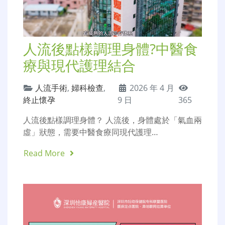
人流後點樣調理身體?中醫食
療與現代護理結合
人流手術
,
婦科檢查
,
2026 年 4 月
終止懷孕
9 日
365
人流後點樣調理身體？ 人流後，身體處於「氣血兩
虛」狀態，需要中醫食療同現代護理…
Read More