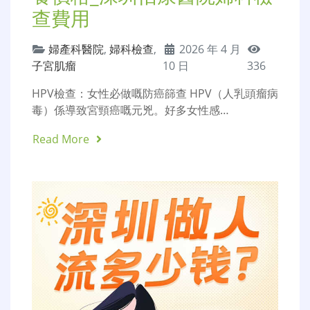
查費用
婦產科醫院
,
婦科檢查
,
2026 年 4 月
子宮肌瘤
10 日
336
HPV檢查：女性必做嘅防癌篩查 HPV（人乳頭瘤病
毒）係導致宮頸癌嘅元兇。好多女性感…
Read More