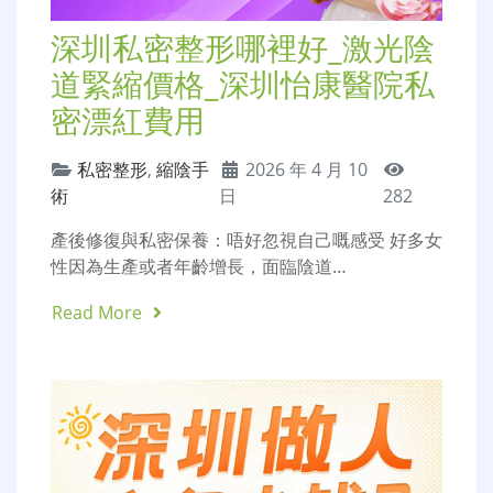
深圳私密整形哪裡好_激光陰
道緊縮價格_深圳怡康醫院私
密漂紅費用
私密整形
,
縮陰手
2026 年 4 月 10
術
日
282
產後修復與私密保養：唔好忽視自己嘅感受 好多女
性因為生產或者年齡增長，面臨陰道…
Read More