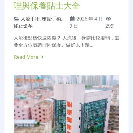
理與保養貼士大全
人流手術
,
墮胎手術
,
2026 年 4 月
終止懷孕
9 日
299
人流後點樣快速恢復？ 人流後，身體比較虛弱，需
要全方位嘅調理同保養。做好以下幾…
Read More