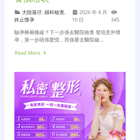
大陸落仔
,
婦科檢查
,
2026 年 4 月
終止懷孕
10 日
345
驗孕棒兩條線？下一步係去醫院檢查 發現意外懷
孕，第一步唔係驚慌，而係要去醫院確…
Read More