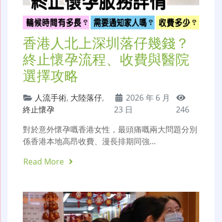
香港人北上深圳落仔幾錢？
終止懷孕流程、收費與醫院
選擇攻略
人流手術
,
大陸落仔
,
2026 年 6 月
終止懷孕
23 日
246
對於意外懷孕嘅香港女性，最頭痛嘅兩大問題分別
係香港本地高昂收費、漫長排期同強…
Read More