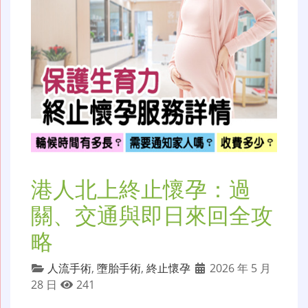
港人北上終止懷孕：過
關、交通與即日來回全攻
略
人流手術
,
墮胎手術
,
終止懷孕
2026 年 5 月
28 日
241