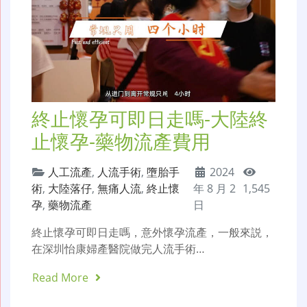
終止懷孕可即日走嗎-大陸終
止懷孕-藥物流產費用
人工流產
,
人流手術
,
墮胎手
2024
術
,
大陸落仔
,
無痛人流
,
終止懷
年 8 月 2
1,545
孕
,
藥物流產
日
終止懷孕可即日走嗎，意外懷孕流產，一般來説，
在深圳怡康婦產醫院做完人流手術…
Read More