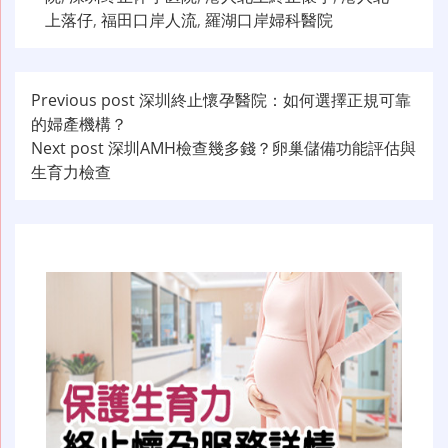
上落仔
,
福田口岸人流
,
羅湖口岸婦科醫院
文
Previous post
深圳終止懷孕醫院：如何選擇正規可靠
的婦產機構？
章
Next post
深圳AMH檢查幾多錢？卵巢儲備功能評估與
导
生育力檢查
航