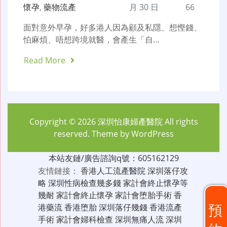
懷孕
,
藥物流產
月 30 日
66
面對意外早孕，好多港人因為顧及私隱、想慳錢、
怕麻煩、唔想跨境就醫，會產生「自…
Read More
Copyright © 2026
深圳怡康婦產醫院
All rights
reserved. Theme by
WordPress
本站友鏈/廣告諮詢q號：605162129
友情鏈接：
香港人工流產醫院
深圳落仔攻
略
深圳性病檢查幾多錢
家計會終止懷孕等
幾耐
家計會終止懷孕
家計會堕胎手術
香
預
港藥流
香港堕胎
深圳落仔幾錢
香港流產
手術
家計會婦科檢查
深圳無痛人流
深圳