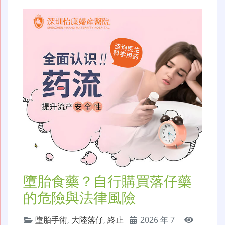
墮胎食藥？自行購買落仔藥
的危險與法律風險
墮胎手術
,
大陸落仔
,
終止
2026 年 7