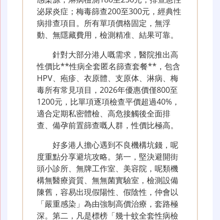
泌尿炎症；梅毒篩查200至300元，經典性
病排查項目。所有單項價格固定，無浮
動、無隱藏費用，檢測精准、結果可靠。
針對大部分港人嘅需求，醫院推出高
性價比**性病全套匿名篩查套餐**，包含
HPV、疱疹、衣原體、支原体、淋病、梅
毒所有常見項目，2026年優惠價僅800至
1200元，比單項逐項檢查平價超過40%，
適合定期私密體檢、高危接觸後全面排
查、備孕前置篩查嘅人群，性價比極高。
好多港人擔心遇到不良機構坑錢，呢
度重點分享避坑攻略。第一，堅決避開街
頭小診所、無牌工作室、美容院，呢類機
構無醫療資質、無無菌實驗室，檢測設備
陳舊，容易出現假陽性、假陰性，仲會以
「嚴重感染」為由強制高價治療，套路極
深。第二，凡是標榜「幾十蚊全套性病檢