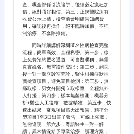
查」嘅全部係引流陷阱，後續必定瘋狂加
價，絕對唔好相信。第三，正規醫院所有
收費公示上牆，檢查前會明確告知總費
用，確認後再操作，絕不臨時加價、不強
制治療、不套路推銷。
同時詳細講解深圳匿名性病檢查完整
流程，簡單高效、全程私密。第一步，線
上免費預約匿名通道，可自擬暱稱，無需
真實姓名、無需證件登記；第二步，到院
後一對一獨立診室問診，醫生根據症狀推
薦檢查項目，避免盲目檢測；第三步，無
痛取樣，男女分開獨立取樣室，全程無外
人打擾；第四步，樣本無菌檢測，機器分
析+醫生人工復核，數據精准；第五步，快
速出結果，常規項目當天出報告，精準分
型項目1至3日出電子報告，可線上領取，
無需返院；第六步，粵語醫生一對一解
讀，異常情況給予專業治療、護理方案，