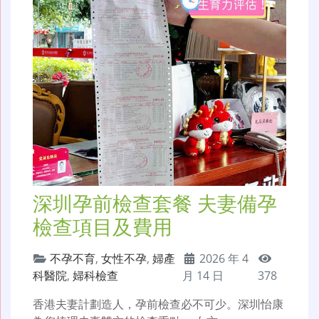
深圳孕前檢查套餐 夫妻備孕
檢查項目及費用
不孕不育
,
女性不孕
,
婦產
2026 年 4
科醫院
,
婦科檢查
月 14 日
378
香港夫妻計劃造人，孕前檢查必不可少。深圳怡康