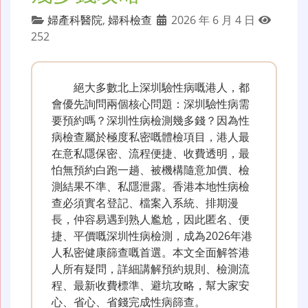
婦產科醫院
,
婦科檢查
2026 年 6 月 4 日
252
絕大多數北上深圳驗性病嘅港人，都
會優先詢問兩個核心問題：深圳驗性病需
要預約嗎？深圳性病檢測幾多錢？因為性
病檢查屬於極度私密嘅體檢項目，港人最
在意私隱保密、流程便捷、收費透明，最
怕無預約白跑一趟、被機構隨意加價、檢
測結果不準、私隱泄露。香港本地性病檢
查必須實名登記、檔案入系統、排期漫
長，仲容易遇到熟人尷尬，因此匿名、便
捷、平價嘅深圳性病檢測，成為2026年港
人私密健康篩查嘅首選。本文全面解答港
人所有疑問，詳細講解預約規則、檢測流
程、最新收費標準、避坑攻略，幫大家安
心、省心、省錢完成性病篩查。