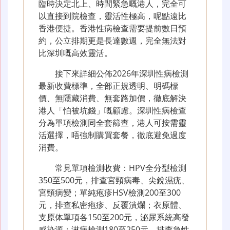
臨時決定北上、時間緊急嘅港人，完全可
以直接到院檢查，靈活性極高，呢點遠比
香港便捷。香港性病檢查需要提前數日預
約，公立排期更是長達數週，完全無法對
比深圳嘅高效靈活。
接下來詳細公佈2026年深圳性病檢測
最新收費標準，全部正規透明、明碼標
價、無隱藏消費、無套路加價，徹底解決
港人「怕被坑錢」嘅顧慮。深圳性病檢查
分為單項檢測同全套篩查，港人可按需靈
活選擇，唔強制購買套餐，徹底避免過度
消費。
常見單項檢測收費：HPV全分型檢測
350至500元，排查宮頸病毒、尖銳濕疣、
宮頸病變；單純疱疹HSV檢測200至300
元，排查私密疱疹、反覆潰爛；衣原體、
支原体單項各150至200元，泌尿系統高發
感染源；淋病檢測180至250元，排查急性