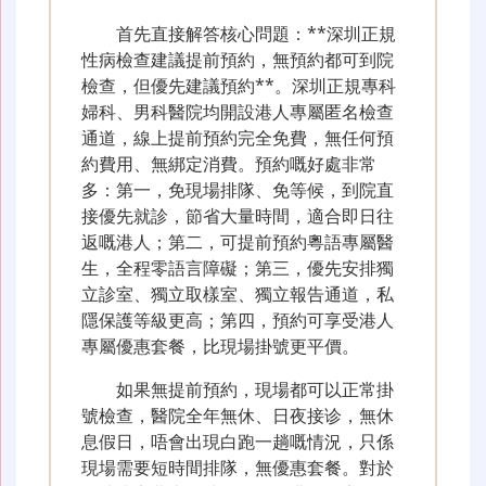
首先直接解答核心問題：**深圳正規
性病檢查建議提前預約，無預約都可到院
檢查，但優先建議預約**。深圳正規專科
婦科、男科醫院均開設港人專屬匿名檢查
通道，線上提前預約完全免費，無任何預
約費用、無綁定消費。預約嘅好處非常
多：第一，免現場排隊、免等候，到院直
接優先就診，節省大量時間，適合即日往
返嘅港人；第二，可提前預約粵語專屬醫
生，全程零語言障礙；第三，優先安排獨
立診室、獨立取樣室、獨立報告通道，私
隱保護等級更高；第四，預約可享受港人
專屬優惠套餐，比現場掛號更平價。
如果無提前預約，現場都可以正常掛
號檢查，醫院全年無休、日夜接诊，無休
息假日，唔會出現白跑一趟嘅情況，只係
現場需要短時間排隊，無優惠套餐。對於