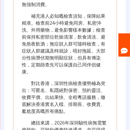
無強制消費。
補充港人必知嘅檢查須知，保障結果
精准。檢查前24小時避免同房、私密沖
洗、外用藥物，避免影響樣本數據；檢查
前保持私密部位乾燥清潔，飲食清淡、避
免熬夜飲酒；無症狀人群可隨時檢查，有
症狀人群建議及時就診，唔好拖延。大部
分性病潛伏期無明顯症狀，但具有傳染
性，定期篩查先可以保護自己同伴侶健
康。
對比香港，深圳性病檢查優勢極為突
出：可匿名、私隱絕對保密、預約靈活、
收費平價、出結果快、全程粵語服務，徹
底解決香港實名入檔、排期長、收費貴、
尷尬度高嘅所有痛點。
總括來講，2026年深圳驗性病無需繁
複預約，可預約優惠快速通道，亦可現場