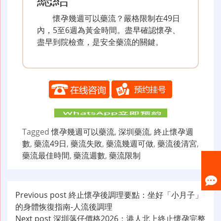
懷孕幾週可以藥流？嚴格限制在49日
內，5至6週為黃金時間。盡早確認懷孕、
盡早到院檢查，是安全藥流的關鍵。
Tagged
懷孕幾週可以藥流
,
深圳藥流
,
終止懷孕週
數
,
藥流49日
,
藥流失敗
,
藥流幾週可做
,
藥流後清宮
,
藥流最佳時間
,
藥流週數
,
藥流限制
文
Previous post
終止懷孕後調理要點：坐好「小月子」
的身體恢復指南-人流後調理
章
Next post
深圳落仔價格2026：港人北上終止懷孕完整