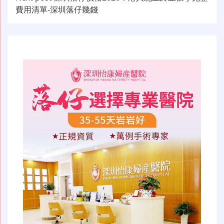
导
費用清單-深圳落仔幾錢
航