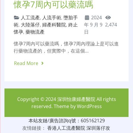
懷孕7周內可以藥流嗎
人工流產
,
人流手術
,
墮胎手
2024
術
,
大陸落仔
,
婦產科醫院
,
終止
年 9 月 9
2,474
懷孕
,
藥物流產
日
懷孕7周內可以藥流嗎，懷孕7周內理論上是可以進
行藥物流產的，但實際中，在這個…
Read More
Copyright © 2024
深圳怡康婦產醫院
All rights
reserved. Theme by
WordPress
本站友鏈/廣告諮詢q號：605162129
友情鏈接：
香港人工流產醫院
深圳落仔攻