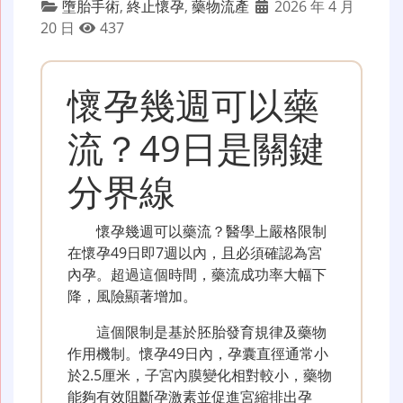
墮胎手術
,
終止懷孕
,
藥物流產
2026 年 4 月
20 日
437
懷孕幾週可以藥
流？49日是關鍵
分界線
懷孕幾週可以藥流？醫學上嚴格限制
在懷孕49日即7週以內，且必須確認為宮
內孕。超過這個時間，藥流成功率大幅下
降，風險顯著增加。
這個限制是基於胚胎發育規律及藥物
作用機制。懷孕49日內，孕囊直徑通常小
於2.5厘米，子宮內膜變化相對較小，藥物
能夠有效阻斷孕激素並促進宮縮排出孕