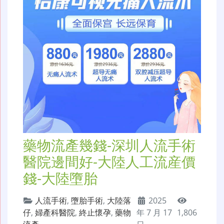
藥物流產幾錢-深圳人流手術
醫院邊間好-大陸人工流産價
錢-大陸墮胎
人流手術
,
墮胎手術
,
大陸落
2025
仔
,
婦產科醫院
,
終止懷孕
,
藥物
年 7 月 17
1,806