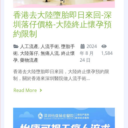
香港去大陸墮胎即日來回-深
圳落仔價格-大陸終止懷孕預
約限制
人工流產
,
人流手術
,
墮胎手
2024
術
,
大陸落仔
,
無痛人流
,
終止懷
年 8 月
1,584
孕
,
藥物流產
24 日
香港去大陸墮胎即日來回，大陸終止懷孕預約限
制，關於香港來深圳醫院做人流手術…
Read More