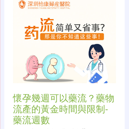
懷孕幾週可以藥流？藥物
流產的黃金時間與限制-
藥流週數