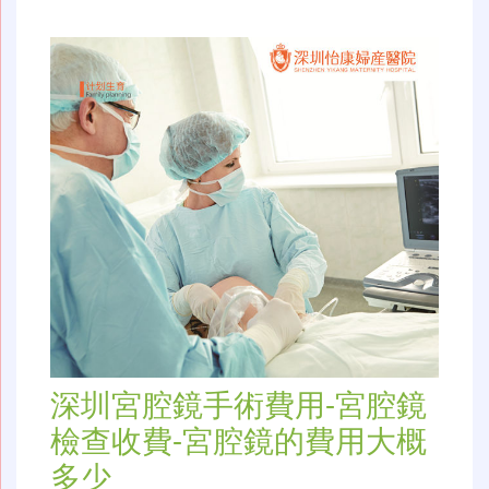
深圳宮腔鏡手術費用-宮腔鏡
檢查收費-宮腔鏡的費用大概
多少