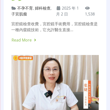
不孕不育
,
婦科檢查
,
2025 年 1
子宮肌瘤
月 2 日
1,538
宮腔鏡檢查收費，宮腔鏡手術費用，宮腔鏡檢查是
一種內窺鏡技術，它允許醫生直接…
Read More