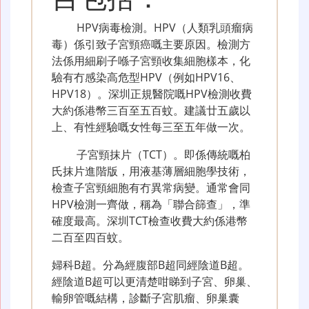
HPV病毒檢測。HPV（人類乳頭瘤病
毒）係引致子宮頸癌嘅主要原因。檢測方
法係用細刷子喺子宮頸收集細胞樣本，化
驗有冇感染高危型HPV（例如HPV16、
HPV18）。深圳正規醫院嘅HPV檢測收費
大約係港幣三百至五百蚊。建議廿五歲以
上、有性經驗嘅女性每三至五年做一次。
子宮頸抹片（TCT）。即係傳統嘅柏
氏抹片進階版，用液基薄層細胞學技術，
檢查子宮頸細胞有冇異常病變。通常會同
HPV檢測一齊做，稱為「聯合篩查」，準
確度最高。深圳TCT檢查收費大約係港幣
二百至四百蚊。
婦科B超。分為經腹部B超同經陰道B超。
經陰道B超可以更清楚咁睇到子宮、卵巢、
輸卵管嘅結構，診斷子宮肌瘤、卵巢囊